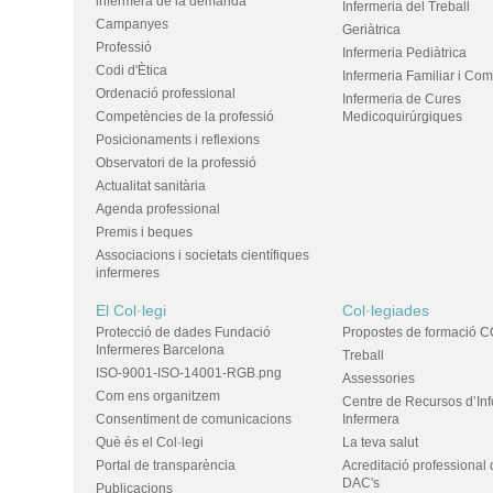
infermera de la demanda
Infermeria del Treball
Campanyes
Geriàtrica
Professió
Infermeria Pediàtrica
Codi d'Ètica
Infermeria Familiar i Com
Ordenació professional
Infermeria de Cures
Competències de la professió
Medicoquirúrgiques
Posicionaments i reflexions
Observatori de la professió
Actualitat sanitària
Agenda professional
Premis i beques
Associacions i societats científiques
infermeres
El Col·legi
Col·legiades
Protecció de dades Fundació
Propostes de formació C
Infermeres Barcelona
Treball
ISO-9001-ISO-14001-RGB.png
Assessories
Com ens organitzem
Centre de Recursos d’In
Consentiment de comunicacions
Infermera
Què és el Col·legi
La teva salut
Portal de transparència
Acreditació professional 
DAC's
Publicacions