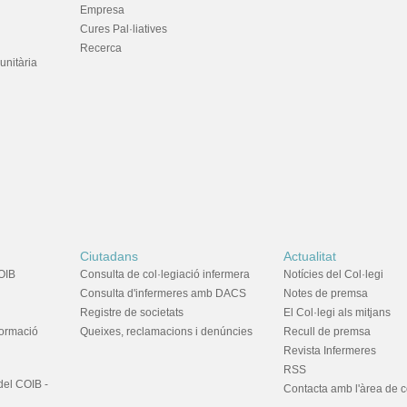
Empresa
Cures Pal·liatives
Recerca
unitària
Ciutadans
Actualitat
OIB
Consulta de col·legiació infermera
Notícies del Col·legi
Consulta d'infermeres amb DACS
Notes de premsa
Registre de societats
El Col·legi als mitjans
formació
Queixes, reclamacions i denúncies
Recull de premsa
Revista Infermeres
RSS
del COIB -
Contacta amb l'àrea de 