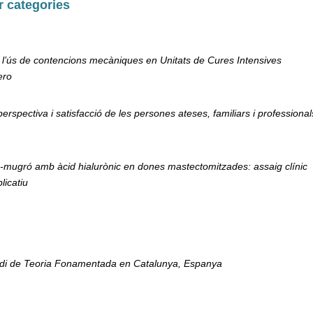
r categories
n l’ús de contencions mecàniques en Unitats de Cures Intensives
ero
rspectiva i satisfacció de les persones ateses, familiars i professiona
a-mugró amb àcid hialurònic en dones mastectomitzades: assaig clínic
licatiu
studi de Teoria Fonamentada en Catalunya, Espanya