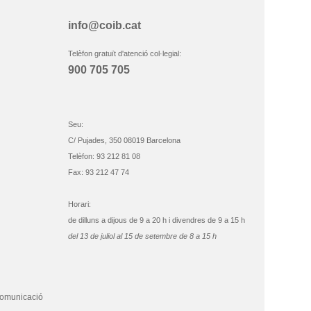
info@coib.cat
Telèfon gratuït d'atenció col·legial:
900 705 705
Seu:
C/ Pujades, 350 08019 Barcelona
Telèfon: 93 212 81 08
Fax: 93 212 47 74
Horari:
de dilluns a dijous de 9 a 20 h i divendres de 9 a 15 h
del 13 de juliol al 15 de setembre de 8 a 15 h
comunicació