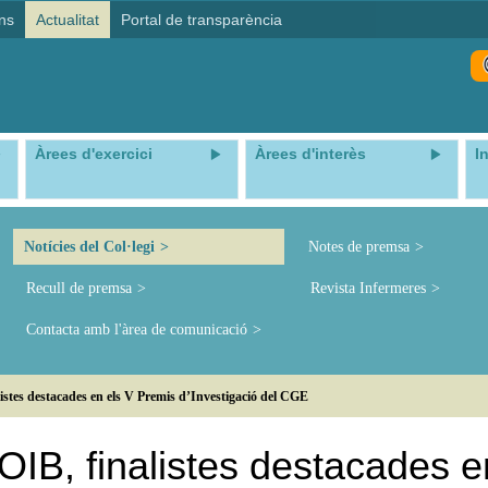
ns
Actualitat
Portal de transparència
Àrees d'exercici
Àrees d'interès
I
Notícies del Col·legi
Notes de premsa
Recull de premsa
Revista Infermeres
Contacta amb l'àrea de comunicació
listes destacades en els V Premis d’Investigació del CGE
COIB, finalistes destacades e