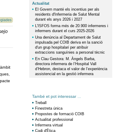
Actualitat
El Govern manté els incentius per als
residents d'Infermeria de Salut Mental
durant els anys 2026 i 2027
egiades
L'ISFOS forma més de 20.900 infermeres i
infermers durant el curs 2025-2026
sejo
Una denúncia al Departament de Salut
impulsada pel COIB deriva en la sanció
d'un grup hospitalari per atribuir
extraccions sanguínies a personal tècnic
En Clau Gestora: M. Àngels Barba,
directora infermera de l’Hospital Vall
’àmbit
d’Hebron, destaca el valor de l’experiència
iques,
assistencial en la gestió infermera
mpacte
També et pot interessar ...
Treball
.
Finestreta única
Propostes de formació COIB
Actualitat professional
Infermera virtual
Codi d'Ètica