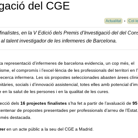
igació del CGE
Actualitat
Col·l
inalistes, en la V Edició dels Premis d’Investigació del
del Con
l talent investigador de les infermeres de Barcelona.
ta representació d’infermeres de barcelona evidencia, un cop més, el
sme, el compromís i l’excel·lència de les professionals del territori en l
recerca infermera. Les sis propostes seleccionades abasten àrees clín
tàries, socials i d’innovació assistencial, totes elles amb potencial d’i
e en la salut de les persones i en la qualitat de les cures.
lecció dels
16 projectes finalistes
s’ha fet a partir de l’avaluació de
95
centenar de propostes presentades per professionals d’arreu de l’Estat
a més destacada.
rer
en un acte públic a la seu del CGE a Madrid.