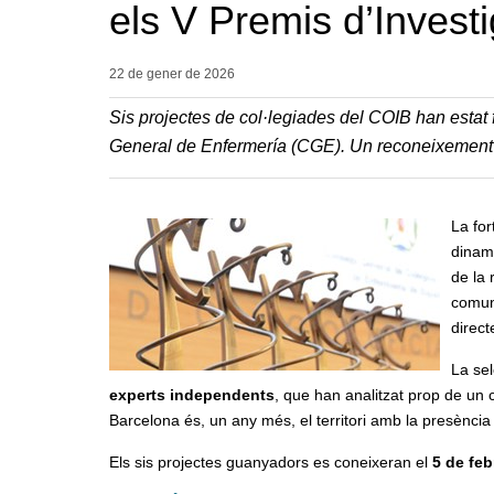
els V Premis d’Invest
22 de gener de
2026
Sis projectes de col·legiades del COIB han estat f
General de Enfermería (CGE). Un reconeixement a
La for
dinami
de la 
comuni
direct
La se
experts independents
, que han analitzat prop de un 
Barcelona és, un any més, el territori amb la presènci
Els sis projectes guanyadors es coneixeran el
5 de feb