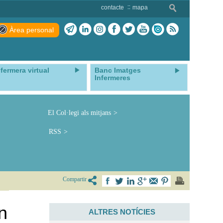
contacte
mapa
Àrea personal
nfermera virtual
Banc Imatges
Infermeres
El Col·legi als mitjans
RSS
Compartir
n
ALTRES NOTÍCIES