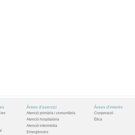
res
Àrees d'exercici
Àrees d'interès
 les
Atenció primària i comunitària
Cooperació
Atenció hospitalària
Ètica
Atenció intermèdia
al
Emergències