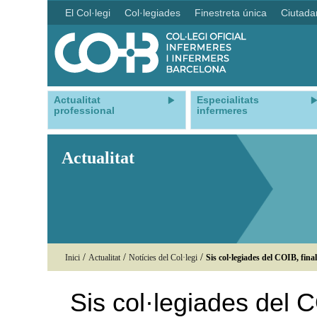
El Col·legi
Col·legiades
Finestreta única
Ciutada
Actualitat
Especialitats
professional
infermeres
Actualitat
/
/
/
Inici
Actualitat
Notícies del Col·legi
Sis col·legiades del COIB, fina
Sis col·legiades del 