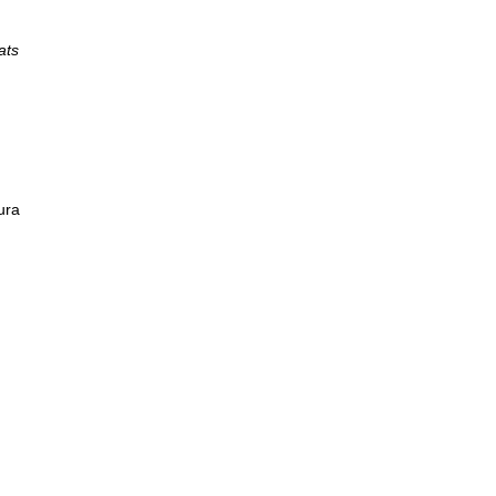
ats
cura