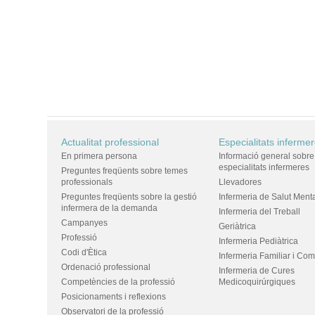
Actualitat professional
Especialitats inferme
En primera persona
Informació general sobre
especialitats infermeres
Preguntes freqüents sobre temes
professionals
Llevadores
Preguntes freqüents sobre la gestió
Infermeria de Salut Ment
infermera de la demanda
Infermeria del Treball
Campanyes
Geriàtrica
Professió
Infermeria Pediàtrica
Codi d'Ètica
Infermeria Familiar i Com
Ordenació professional
Infermeria de Cures
Competències de la professió
Medicoquirúrgiques
Posicionaments i reflexions
Observatori de la professió