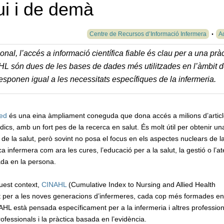
vui i de demà
Centre de Recursos d’Informació Infermera
Ac
onal, l’accés a informació científica fiable és clau per a una prà
L són dues de les bases de dades més utilitzades en l’àmbit d
esponen igual a les necessitats específiques de la infermeria.
ed
és una eina àmpliament coneguda que dona accés a milions d’artic
ics, amb un fort pes de la recerca en salut. És molt útil per obtenir una
 de la salut, però sovint no posa el focus en els aspectes nuclears de l
ca infermera com ara les cures, l’educació per a la salut, la gestió o l’a
ada en la persona.
uest context,
CINAHL
(Cumulative Index to Nursing and Allied Health
tot per a les noves generacions d’infermeres, cada cop més formades en
NAHL està pensada específicament per a la infermeria i altres profession
professionals i la pràctica basada en l’evidència.