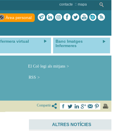
contacte
mapa
Àrea personal
nfermera virtual
Banc Imatges
Infermeres
El Col·legi als mitjans
RSS
Compartir
ALTRES NOTÍCIES