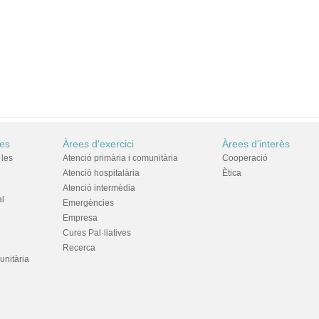
res
Àrees d'exercici
Àrees d'interès
 les
Atenció primària i comunitària
Cooperació
Atenció hospitalària
Ètica
Atenció intermèdia
al
Emergències
Empresa
Cures Pal·liatives
Recerca
unitària