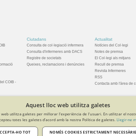
Ciutadans
Actualitat
OIB
Consulta de col·legiació infermera
Notícies del Col·legi
Consulta d'infermeres amb DACS
Notes de premsa
Registre de societats
El Col·legi als mitjans
formació
Queixes, reclamacions i denúncies
Recull de premsa
Revista Infermeres
RSS
del COIB -
Contacta amb l'àrea de 
Aquest lloc web utilitza galetes
 web utilitza galetes per millorar l'experiència de l'usuari. En utilitzar el nost
cepteu totes les galetes d’acord amb la nostra Política de galetes.
Llegir-ne 
privacitat
Política de cookies
Avís legal
Política de protecció de dades
Softeng Portal Builder
CCEPTA-HO TOT
NOMÉS COOKIES ESTRICTAMENT NECESSÀRI