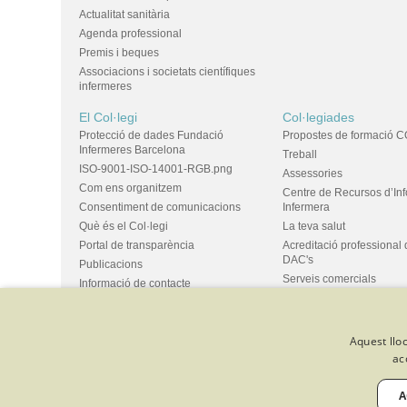
Actualitat sanitària
Agenda professional
Premis i beques
Associacions i societats científiques
infermeres
El Col·legi
Col·legiades
Protecció de dades Fundació
Propostes de formació C
Infermeres Barcelona
Treball
ISO-9001-ISO-14001-RGB.png
Assessories
Com ens organitzem
Centre de Recursos d’In
Consentiment de comunicacions
Infermera
Què és el Col·legi
La teva salut
Portal de transparència
Acreditació professional 
DAC's
Publicacions
Serveis comercials
Informació de contacte
Ús d'espais i propostes
Bústia de suggeriments
Grups
Aquest lloc
ac
© Col·legi Oficial Infermeres i Infermers de Barcelona
Criteris de 
Política de qualitat
Canal de denúncies
Desenvolupat amb 
A