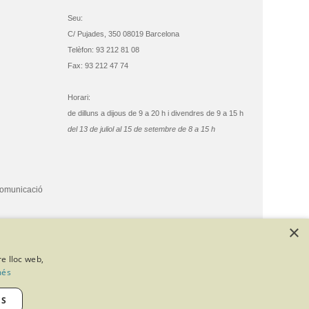
Seu:
C/ Pujades, 350 08019 Barcelona
Telèfon: 93 212 81 08
Fax: 93 212 47 74
Horari:
de dilluns a dijous de 9 a 20 h i divendres de 9 a 15 h
del 13 de juliol al 15 de setembre de 8 a 15 h
comunicació
×
re lloc web,
més
ES