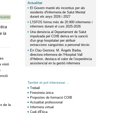
Actualitat
El Govern manté els incentius per als
residents d'Infermeria de Salut Mental
durant els anys 2026 i 2027
tualitat
L'ISFOS forma més de 20.900 infermeres i
infermers durant el curs 2025-2026
ctica
Una denúncia al Departament de Salut
e la
impulsada pel COIB deriva en la sanció
d'un grup hospitalari per atribuir
extraccions sanguínies a personal tècnic
En Clau Gestora: M. Àngels Barba,
directora infermera de l’Hospital Vall
les
d’Hebron, destaca el valor de l’experiència
assistencial en la gestió infermera
 visió
a
tenció
També et pot interessar ...
Treball
Finestreta única
Propostes de formació COIB
Actualitat professional
s de la
Infermera virtual
Codi d'Ètica