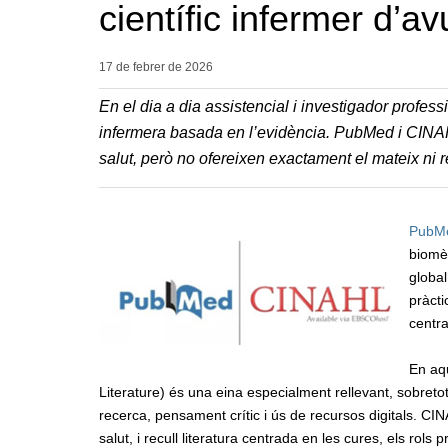
científic infermer d’a
17 de febrer de
2026
En el dia a dia assistencial i investigador professi
infermera basada en l’evidència. PubMed i CINAH
salut, però no ofereixen exactament el mateix ni r
PubM
biomèd
global
pràcti
centr
En aq
Literature) és una eina especialment rellevant, sobre
recerca, pensament crític i ús de recursos digitals. CI
salut, i recull literatura centrada en les cures, els rols 