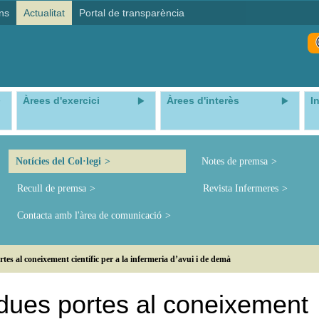
ns
Actualitat
Portal de transparència
Àrees d'exercici
Àrees d'interès
I
Notícies del Col·legi
Notes de premsa
Recull de premsa
Revista Infermeres
Contacta amb l'àrea de comunicació
 al coneixement científic per a la infermeria d’avui i de demà
ues portes al coneixement