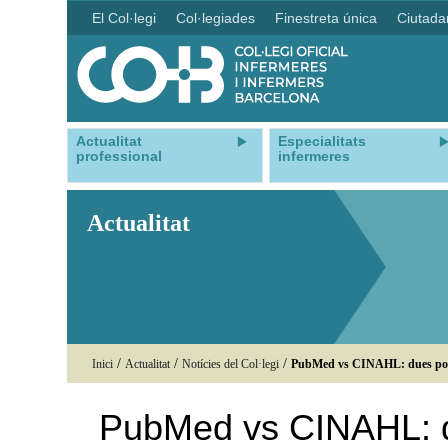
El Col·legi
Col·legiades
Finestreta única
Ciutada
Actualitat
Especialitats
professional
infermeres
Actualitat
/
/
/
Inici
Actualitat
Notícies del Col·legi
PubMed vs CINAHL: dues portes
PubMed vs CINAHL: d