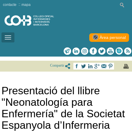
contacte
mapa
Àrea personal
Toggle
navigation
Compartir
Presentació del llibre
"Neonatología para
Enfermería" de la Societat
Espanyola d’Infermeria