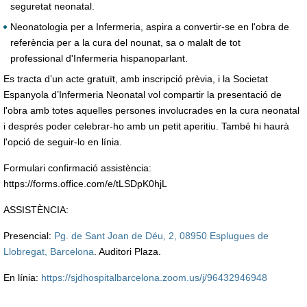
seguretat neonatal.
Neonatologia per a Infermeria, aspira a convertir-se en l'obra de
referència per a la cura del nounat, sa o malalt de tot
professional d'Infermeria hispanoparlant.
Es tracta d’un acte gratuït, amb inscripció prèvia, i la Societat
Espanyola d’Infermeria Neonatal vol compartir la presentació de
l'obra amb totes aquelles persones involucrades en la cura neonatal
i després poder celebrar-ho amb un petit aperitiu. També hi haurà
l'opció de seguir-lo en línia.
Formulari confirmació assistència:
https://forms.office.com/e/tLSDpK0hjL
ASSISTÈNCIA:
Presencial:
Pg. de Sant Joan de Déu, 2, 08950 Esplugues de
Llobregat, Barcelona
. Auditori Plaza.
En línia:
https://sjdhospitalbarcelona.zoom.us/j/96432946948