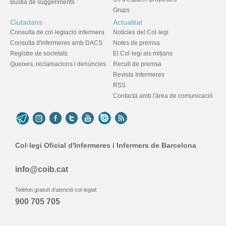
Bústia de suggeriments
Grups
Ciutadans
Actualitat
Consulta de col·legiació infermera
Notícies del Col·legi
Consulta d'infermeres amb DACS
Notes de premsa
Registre de societats
El Col·legi als mitjans
Queixes, reclamacions i denúncies
Recull de premsa
Revista Infermeres
RSS
Contacta amb l'àrea de comunicació
Col·legi Oficial d'Infermeres i Infermers de Barcelona
info@coib.cat
Telèfon gratuït d'atenció col·legial:
900 705 705