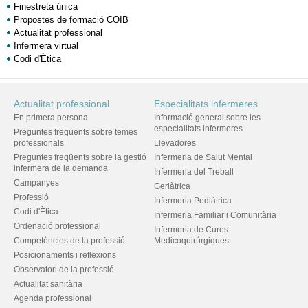
Finestreta única
Propostes de formació COIB
Actualitat professional
Infermera virtual
Codi d'Ètica
Actualitat professional
Especialitats infermeres
En primera persona
Informació general sobre les
especialitats infermeres
Preguntes freqüents sobre temes
professionals
Llevadores
Preguntes freqüents sobre la gestió
Infermeria de Salut Mental
infermera de la demanda
Infermeria del Treball
Campanyes
Geriàtrica
Professió
Infermeria Pediàtrica
Codi d'Ètica
Infermeria Familiar i Comunitària
Ordenació professional
Infermeria de Cures
Competències de la professió
Medicoquirúrgiques
Posicionaments i reflexions
Observatori de la professió
Actualitat sanitària
Agenda professional