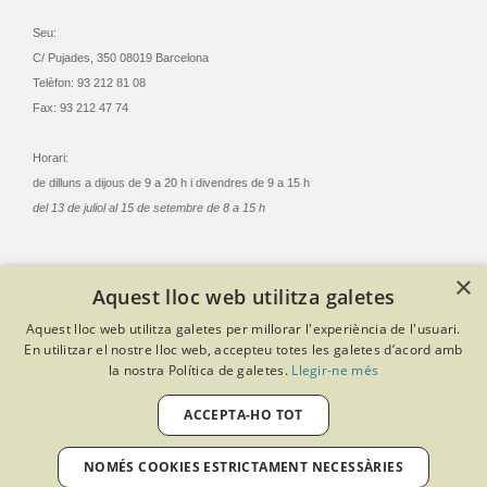
Seu:
C/ Pujades, 350 08019 Barcelona
Telèfon: 93 212 81 08
Fax: 93 212 47 74
Horari:
de dilluns a dijous de 9 a 20 h i divendres de 9 a 15 h
del 13 de juliol al 15 de setembre de 8 a 15 h
×
Aquest lloc web utilitza galetes
© Col·legi Oficial Infermeres i Infermers de Barcelona
Aquest lloc web utilitza galetes per millorar l'experiència de l'usuari.
Criteris de privacitat
Política de cookies
Avís legal
En utilitzar el nostre lloc web, accepteu totes les galetes d’acord amb
Política de protecció de dades
Política de qualitat
la nostra Política de galetes.
Llegir-ne més
Canal de denúncies
Desenvolupat amb Softeng Portal Builder
ACCEPTA-HO TOT
NOMÉS COOKIES ESTRICTAMENT NECESSÀRIES