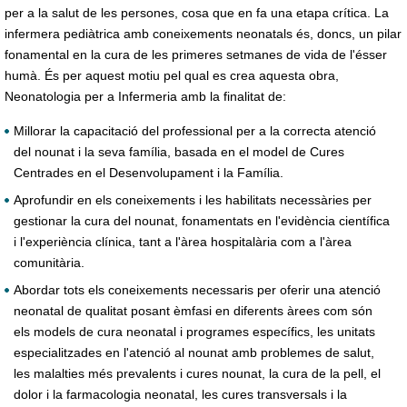
per a la salut de les persones, cosa que en fa una etapa crítica. La
infermera pediàtrica amb coneixements neonatals és, doncs, un pilar
fonamental en la cura de les primeres setmanes de vida de l'ésser
humà. És per aquest motiu pel qual es crea aquesta obra,
Neonatologia per a Infermeria amb la finalitat de:
Millorar la capacitació del professional per a la correcta atenció
del nounat i la seva família, basada en el model de Cures
Centrades en el Desenvolupament i la Família.
Aprofundir en els coneixements i les habilitats necessàries per
gestionar la cura del nounat, fonamentats en l'evidència científica
i l'experiència clínica, tant a l'àrea hospitalària com a l'àrea
comunitària.
Abordar tots els coneixements necessaris per oferir una atenció
neonatal de qualitat posant èmfasi en diferents àrees com són
els models de cura neonatal i programes específics, les unitats
especialitzades en l'atenció al nounat amb problemes de salut,
les malalties més prevalents i cures nounat, la cura de la pell, el
dolor i la farmacologia neonatal, les cures transversals i la