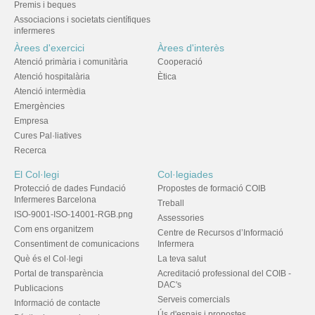
Premis i beques
Associacions i societats científiques
infermeres
Àrees d'exercici
Àrees d'interès
Atenció primària i comunitària
Cooperació
Atenció hospitalària
Ètica
Atenció intermèdia
Emergències
Empresa
Cures Pal·liatives
Recerca
El Col·legi
Col·legiades
Protecció de dades Fundació
Propostes de formació COIB
Infermeres Barcelona
Treball
ISO-9001-ISO-14001-RGB.png
Assessories
Com ens organitzem
Centre de Recursos d’Informació
Consentiment de comunicacions
Infermera
Què és el Col·legi
La teva salut
Portal de transparència
Acreditació professional del COIB -
DAC's
Publicacions
Serveis comercials
Informació de contacte
Ús d'espais i propostes