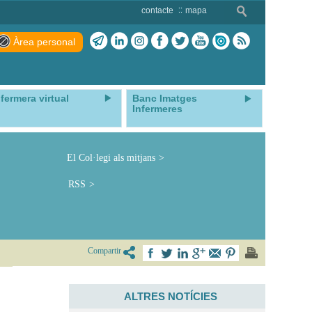
contacte
mapa
Àrea personal
nfermera virtual
Banc Imatges
Infermeres
El Col·legi als mitjans
RSS
Compartir
ALTRES NOTÍCIES