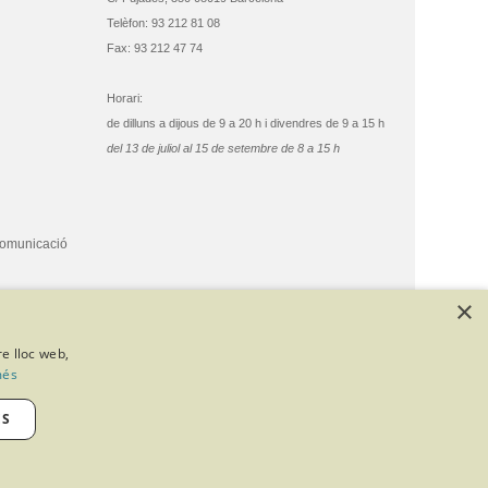
Telèfon: 93 212 81 08
Fax: 93 212 47 74
Horari:
de dilluns a dijous de 9 a 20 h i divendres de 9 a 15 h
del 13 de juliol al 15 de setembre de 8 a 15 h
comunicació
×
re lloc web,
més
ES