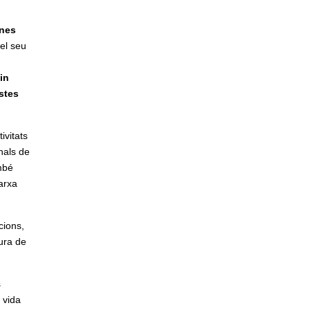
ones
 el seu
in
stes
ivitats
nals de
mbé
arxa
cions,
tura de
s
 vida