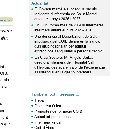
Actualitat
El Govern manté els incentius per als
residents d'Infermeria de Salut Mental
durant els anys 2026 i 2027
tualitat
L'ISFOS forma més de 20.900 infermeres i
infermers durant el curs 2025-2026
onveni
Una denúncia al Departament de Salut
alut
impulsada pel COIB deriva en la sanció
d'un grup hospitalari per atribuir
extraccions sanguínies a personal tècnic
En Clau Gestora: M. Àngels Barba,
directora infermera de l’Hospital Vall
at i
d’Hebron, destaca el valor de l’experiència
assistencial en la gestió infermera
COIB,
e als
 a la
També et pot interessar ...
Treball
ra
Finestreta única
ment
Propostes de formació COIB
Actualitat professional
njunt
Infermera virtual
es que
Codi d'Ètica