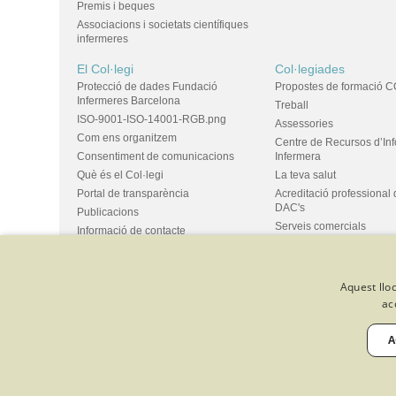
Premis i beques
Associacions i societats científiques
infermeres
El Col·legi
Col·legiades
Protecció de dades Fundació
Propostes de formació C
Infermeres Barcelona
Treball
ISO-9001-ISO-14001-RGB.png
Assessories
Com ens organitzem
Centre de Recursos d’In
Consentiment de comunicacions
Infermera
Què és el Col·legi
La teva salut
Portal de transparència
Acreditació professional 
DAC's
Publicacions
Serveis comercials
Informació de contacte
Ús d'espais i propostes
Bústia de suggeriments
Grups
Aquest lloc
ac
© Col·legi Oficial Infermeres i Infermers de Barcelona
Criteris de 
Política de qualitat
Canal de denúncies
Desenvolupat amb 
A