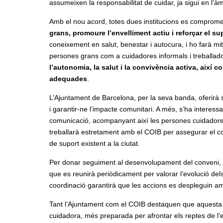
assumeixen la responsabilitat de cuidar, ja sigui en l’àm
Amb el nou acord, totes dues institucions es comprome
grans, promoure l’envelliment actiu i reforçar el su
coneixement en salut, benestar i autocura, i ho farà mitj
persones grans com a cuidadores informals i treballadore
l’autonomia, la salut i la convivència activa, així
adequades
.
L’Ajuntament de Barcelona, per la seva banda, oferirà supo
i garantir-ne l’impacte comunitari. A més, s’ha interess
comunicació, acompanyant així les persones cuidadores 
treballarà estretament amb el COIB per assegurar el co
de suport existent a la ciutat.
Per donar seguiment al desenvolupament del conveni, e
que es reunirà periòdicament per valorar l’evolució dels
coordinació garantirà que les accions es despleguin amb
Tant l’Ajuntament com el COIB destaquen que aquesta 
cuidadora, més preparada per afrontar els reptes de l