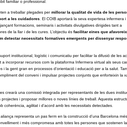
bit familiar o professional.
ten a treballar plegades per
millorar la qualitat de vida de les pers
port a les cuidadores
. El COIB aportarà la seva expertesa infermera i
ançant formacions, seminaris i activitats divulgatives dirigides tant a
s de la llar i de les cures. L’objectiu és
facilitar eines que afavoreix
 com detectar necessitats formatives emergents per dissenyar respo
rt institucional, logístic i comunicatiu per facilitar la difusió de les act
at a incorporar recursos com la plataforma Infermera virtual als seus ca
i la gent gran en processos d’orientació i educació per a la salut. Ta
mpliment del conveni i impulsar projectes conjunts que enforteixin la x
s crearà una comissió integrada per representants de les dues institu
 projectes i proposar millores o noves línies de treball. Aquesta estruc
 coherència, agilitat i d’acord amb les necessitats detectades.
aliança representa un pas ferm en la construcció d’una Barcelona mé
’envelliment i més compromesa amb totes les persones que sostenen la