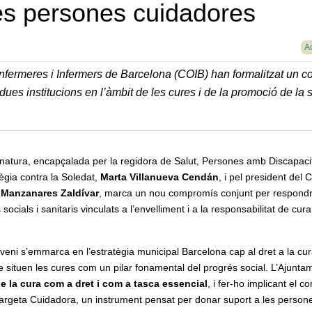
 les persones cuidadores
Ac
’Infermeres i Infermers de Barcelona (COIB) han formalitzat un c
ues institucions en l’àmbit de les cures i de la promoció de la s
natura, encapçalada per la regidora de Salut, Persones amb Discapacit
ègia contra la Soledat,
Marta Villanueva Cendán
, i pel president del 
 Manzanares Zaldívar
, marca un nou compromís conjunt per respondr
 socials i sanitaris vinculats a l’envelliment i a la responsabilitat de cura
veni s’emmarca en l’estratègia municipal Barcelona cap al dret a la cu
e situen les cures com un pilar fonamental del progrés social. L’Ajunta
de la cura com a dret i com a tasca essencial
, i fer-ho implicant el co
 Targeta Cuidadora, un instrument pensat per donar suport a les person