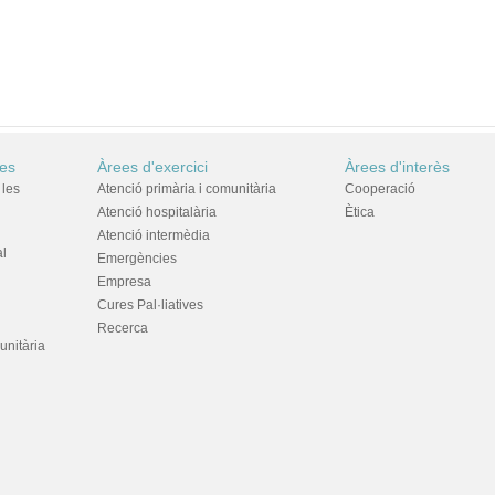
res
Àrees d'exercici
Àrees d'interès
 les
Atenció primària i comunitària
Cooperació
Atenció hospitalària
Ètica
Atenció intermèdia
al
Emergències
Empresa
Cures Pal·liatives
Recerca
unitària