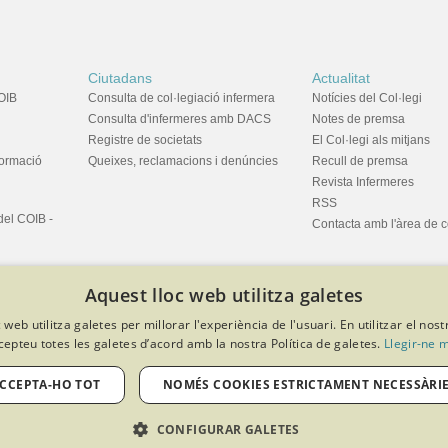
Ciutadans
Actualitat
OIB
Consulta de col·legiació infermera
Notícies del Col·legi
Consulta d'infermeres amb DACS
Notes de premsa
Registre de societats
El Col·legi als mitjans
formació
Queixes, reclamacions i denúncies
Recull de premsa
Revista Infermeres
RSS
del COIB -
Contacta amb l'àrea de 
Aquest lloc web utilitza galetes
 web utilitza galetes per millorar l'experiència de l'usuari. En utilitzar el nost
cepteu totes les galetes d’acord amb la nostra Política de galetes.
Llegir-ne 
privacitat
Política de cookies
Avís legal
Política de protecció de dades
Softeng Portal Builder
CCEPTA-HO TOT
NOMÉS COOKIES ESTRICTAMENT NECESSÀRI
CONFIGURAR GALETES