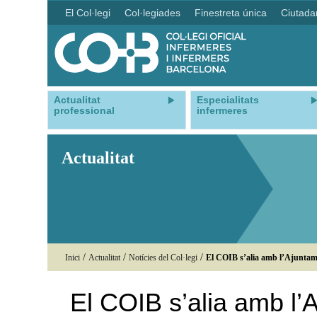
El Col·legi
Col·legiades
Finestreta única
Ciutada
Actualitat
Especialitats
professional
infermeres
Actualitat
/
/
/
Inici
Actualitat
Notícies del Col·legi
El COIB s’alia amb l’Ajuntame
El COIB s’alia amb l’