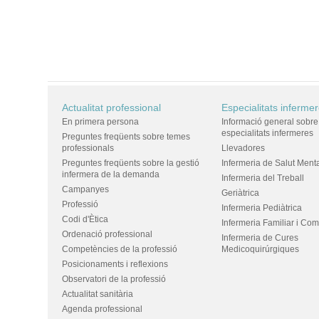
Actualitat professional
Especialitats inferme
En primera persona
Informació general sobre
especialitats infermeres
Preguntes freqüents sobre temes
professionals
Llevadores
Preguntes freqüents sobre la gestió
Infermeria de Salut Ment
infermera de la demanda
Infermeria del Treball
Campanyes
Geriàtrica
Professió
Infermeria Pediàtrica
Codi d'Ètica
Infermeria Familiar i Com
Ordenació professional
Infermeria de Cures
Competències de la professió
Medicoquirúrgiques
Posicionaments i reflexions
Observatori de la professió
Actualitat sanitària
Agenda professional