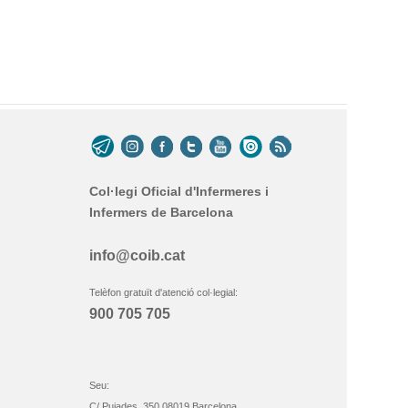
Col·legi Oficial d'Infermeres i
Infermers de Barcelona
info@coib.cat
Telèfon gratuït d'atenció col·legial:
900 705 705
Seu:
C/ Pujades, 350 08019 Barcelona