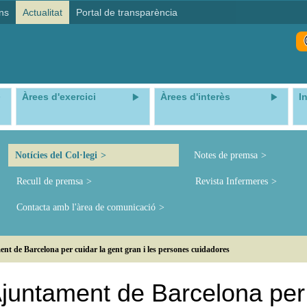
ns
Actualitat
Portal de transparència
Àrees d'exercici
Àrees d'interès
I
Notícies del Col·legi
Notes de premsa
Recull de premsa
Revista Infermeres
Contacta amb l'àrea de comunicació
nt de Barcelona per cuidar la gent gran i les persones cuidadores
Ajuntament de Barcelona per