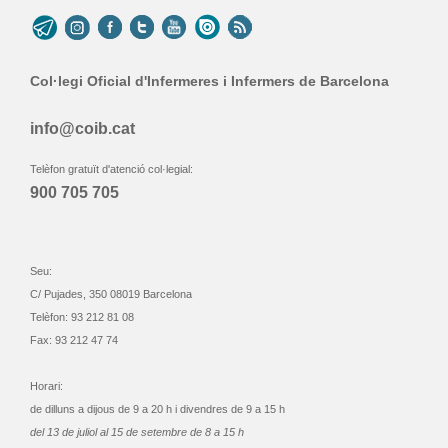
Col·legi Oficial d'Infermeres i Infermers de Barcelona
info@coib.cat
Telèfon gratuït d'atenció col·legial:
900 705 705
Seu:
C/ Pujades, 350 08019 Barcelona
Telèfon: 93 212 81 08
Fax: 93 212 47 74
Horari:
de dilluns a dijous de 9 a 20 h i divendres de 9 a 15 h
del 13 de juliol al 15 de setembre de 8 a 15 h