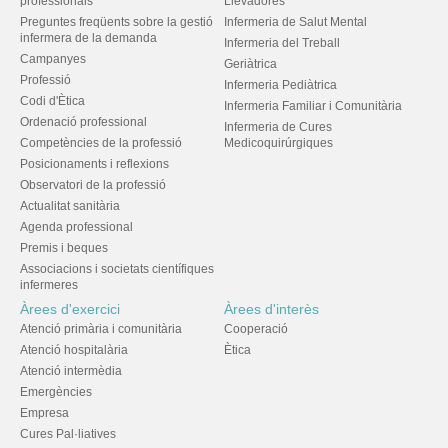
professionals
Llevadores
Preguntes freqüents sobre la gestió
Infermeria de Salut Mental
infermera de la demanda
Infermeria del Treball
Campanyes
Geriàtrica
Professió
Infermeria Pediàtrica
Codi d'Ètica
Infermeria Familiar i Comunitària
Ordenació professional
Infermeria de Cures
Competències de la professió
Medicoquirúrgiques
Posicionaments i reflexions
Observatori de la professió
Actualitat sanitària
Agenda professional
Premis i beques
Associacions i societats científiques
infermeres
Àrees d'exercici
Àrees d'interès
Atenció primària i comunitària
Cooperació
Atenció hospitalària
Ètica
Atenció intermèdia
Emergències
Empresa
Cures Pal·liatives