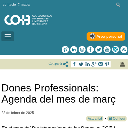
contacte
mapa
Àrea personal
Toggle
navigation
Compartir
Dones Professionals:
Agenda del mes de març
28 de febrer de
2025
Actualitat
El Col·legi