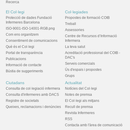
Recerca
El Col·legi
Col·legiades
Protecció de dades Fundació
Propostes de formació COIB
Infermeres Barcelona
Treball
ISO-9001-ISO-14001-RGB.png
Assessories
Com ens organitzem
Centre de Recursos d’Informació
Consentiment de comunicacions
Infermera
Què és el Col·legi
La teva salut
Portal de transparència
Acreditació professional del COIB -
DAC's
Publicacions
Serveis comercials
Informació de contacte
Ús d'espais i propostes
Bústia de suggeriments
Grups
Ciutadans
Actualitat
Consulta de col·legiació infermera
Notícies del Col·legi
Consulta d'infermeres amb DACS
Notes de premsa
Registre de societats
El Col·legi als mitjans
Queixes, reclamacions i denúncies
Recull de premsa
Revista Infermeres
RSS
Contacta amb l'àrea de comunicació