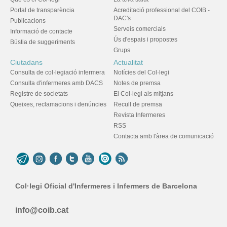
Portal de transparència
Acreditació professional del COIB -
DAC's
Publicacions
Serveis comercials
Informació de contacte
Ús d'espais i propostes
Bústia de suggeriments
Grups
Ciutadans
Actualitat
Consulta de col·legiació infermera
Notícies del Col·legi
Consulta d'infermeres amb DACS
Notes de premsa
Registre de societats
El Col·legi als mitjans
Queixes, reclamacions i denúncies
Recull de premsa
Revista Infermeres
RSS
Contacta amb l'àrea de comunicació
Col·legi Oficial d'Infermeres i Infermers de Barcelona
info@coib.cat