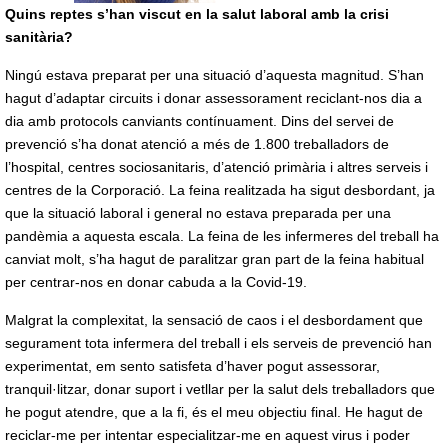
Quins reptes s’han viscut en la salut laboral amb la crisi
sanitària?
Ningú estava preparat per una situació d’aquesta magnitud. S’han
hagut d’adaptar circuits i donar assessorament reciclant-nos dia a
dia amb protocols canviants contínuament. Dins del servei de
prevenció s’ha donat atenció a més de 1.800 treballadors de
l’hospital, centres sociosanitaris, d’atenció primària i altres serveis i
centres de la Corporació. La feina realitzada ha sigut desbordant, ja
que la situació laboral i general no estava preparada per una
pandèmia a aquesta escala. La feina de les infermeres del treball ha
canviat molt, s’ha hagut de paralitzar gran part de la feina habitual
per centrar-nos en donar cabuda a la Covid-19.
Malgrat la complexitat, la sensació de caos i el desbordament que
segurament tota infermera del treball i els serveis de prevenció han
experimentat, em sento satisfeta d’haver pogut assessorar,
tranquil·litzar, donar suport i vetllar per la salut dels treballadors que
he pogut atendre, que a la fi, és el meu objectiu final. He hagut de
reciclar-me per intentar especialitzar-me en aquest virus i poder