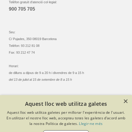
Telèfon gratuït d'atenció col·legial:
900 705 705
Seu:
C/ Pujades, 350 08019 Barcelona
Telèfon: 93 212 81 08
Fax: 93 212 47 74
Horari:
de dilluns a dijous de 9 a 20 h i divendres de 9 a 15 h
del 13 de juliol al 15 de setembre de 8 a 15 h
×
Aquest lloc web utilitza galetes
© Col·legi Oficial Infermeres i Infermers de Barcelona
Aquest lloc web utilitza galetes per millorar l'experiència de l'usuari.
Criteris de privacitat
Política de cookies
Avís legal
En utilitzar el nostre lloc web, accepteu totes les galetes d’acord amb
Política de protecció de dades
Política de qualitat
la nostra Política de galetes.
Llegir-ne més
Canal de denúncies
Desenvolupat amb Softeng Portal Builder