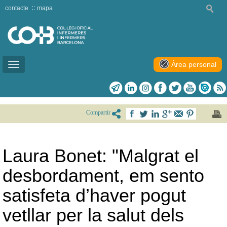
contacte
mapa
Àrea personal
Toggle
navigation
Compartir
Laura Bonet: "Malgrat el
desbordament, em sento
satisfeta d’haver pogut
vetllar per la salut dels