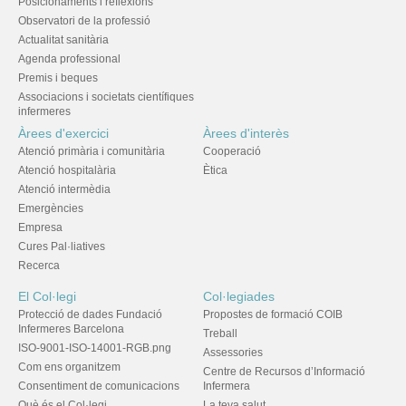
Posicionaments i reflexions
Observatori de la professió
Actualitat sanitària
Agenda professional
Premis i beques
Associacions i societats científiques
infermeres
Àrees d'exercici
Àrees d'interès
Atenció primària i comunitària
Cooperació
Atenció hospitalària
Ètica
Atenció intermèdia
Emergències
Empresa
Cures Pal·liatives
Recerca
El Col·legi
Col·legiades
Protecció de dades Fundació
Propostes de formació COIB
Infermeres Barcelona
Treball
ISO-9001-ISO-14001-RGB.png
Assessories
Com ens organitzem
Centre de Recursos d’Informació
Consentiment de comunicacions
Infermera
Què és el Col·legi
La teva salut