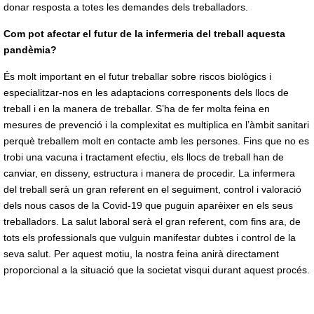
donar resposta a totes les demandes dels treballadors.
Com pot afectar el futur de la infermeria del treball aquesta
pandèmia?
És molt important en el futur treballar sobre riscos biològics i
especialitzar-nos en les adaptacions corresponents dels llocs de
treball i en la manera de treballar. S’ha de fer molta feina en
mesures de prevenció i la complexitat es multiplica en l’àmbit sanitari
perquè treballem molt en contacte amb les persones. Fins que no es
trobi una vacuna i tractament efectiu, els llocs de treball han de
canviar, en disseny, estructura i manera de procedir. La infermera
del treball serà un gran referent en el seguiment, control i valoració
dels nous casos de la Covid-19 que puguin aparèixer en els seus
treballadors. La salut laboral serà el gran referent, com fins ara, de
tots els professionals que vulguin manifestar dubtes i control de la
seva salut. Per aquest motiu, la nostra feina anirà directament
proporcional a la situació que la societat visqui durant aquest procés.