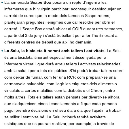
L’anomenada
Scape Box
posarà un repte d’ingeni a les
infermeres que hi vulguin participar: aconseguir desbloquejar un
carretó de cures que, a mode dels famosos Scape rooms,
plantejaran preguntes i enigmes que cal resoldre per obrir el
carretó. L’Scape Box estarà ubicat al COIB durant tres setmanes,
a partir del 3 de juny i s’està treballant per a fer-l’ho itinerant a
diferents centres de treball que així ho demanin.
La Salu, la bicicleta itinerant amb tallers i activitats.
La Salu
és una bicicleta itinerant especialment dissenyada per a
Infermera virtual i que durà arreu tallers i activitats relacionades
amb la salut i per a tots els públics. S’hi podrà trobar tallers sobre
com deixar de fumar, com fer una RCP, com preparar-se una
carmanyola saludable, com llegir les etiquetes dels aliments o
vinculats a certes malalties com la diabetis o el Chron , entre
molts altres. Tots els tallers estan pensats per divertir-se alhora
que s’adquireixen eines i coneixements a fi que cada persona
pugui prendre decisions en el seu dia a dia que l’ajudin a trobar-
se millor i sentir-se bé. La Salu inclourà també activitats
estàtiques que es podran realitzar, per exemple, a través de