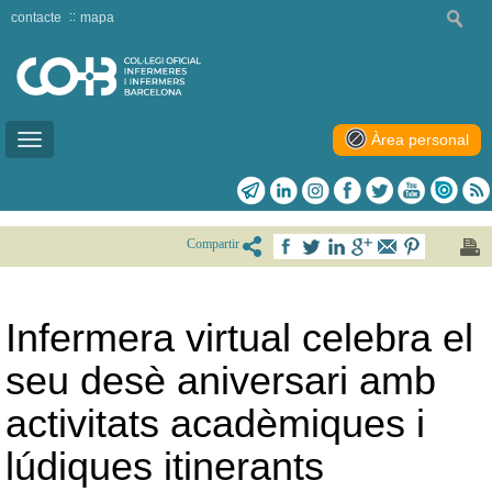
contacte
mapa
Àrea personal
Toggle
navigation
Compartir
Infermera virtual celebra el
seu desè aniversari amb
activitats acadèmiques i
lúdiques itinerants