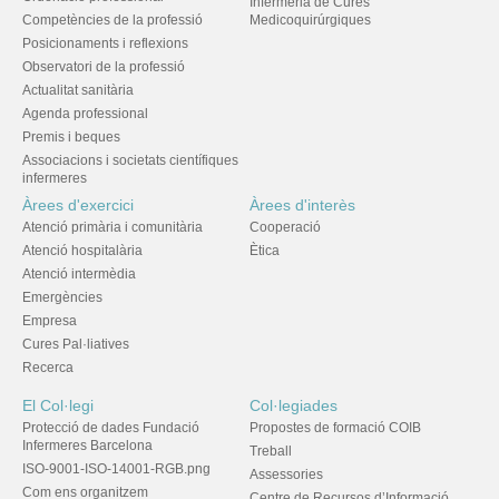
Infermeria de Cures
Competències de la professió
Medicoquirúrgiques
Posicionaments i reflexions
Observatori de la professió
Actualitat sanitària
Agenda professional
Premis i beques
Associacions i societats científiques
infermeres
Àrees d'exercici
Àrees d'interès
Atenció primària i comunitària
Cooperació
Atenció hospitalària
Ètica
Atenció intermèdia
Emergències
Empresa
Cures Pal·liatives
Recerca
El Col·legi
Col·legiades
Protecció de dades Fundació
Propostes de formació COIB
Infermeres Barcelona
Treball
ISO-9001-ISO-14001-RGB.png
Assessories
Com ens organitzem
Centre de Recursos d’Informació