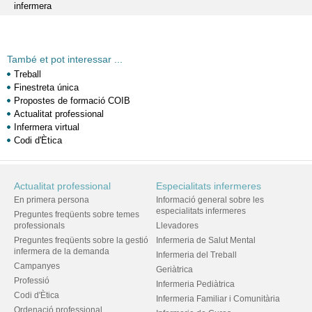
infermera
També et pot interessar ...
Treball
Finestreta única
Propostes de formació COIB
Actualitat professional
Infermera virtual
Codi d'Ètica
Actualitat professional
Especialitats infermeres
En primera persona
Informació general sobre les
especialitats infermeres
Preguntes freqüents sobre temes
professionals
Llevadores
Preguntes freqüents sobre la gestió
Infermeria de Salut Mental
infermera de la demanda
Infermeria del Treball
Campanyes
Geriàtrica
Professió
Infermeria Pediàtrica
Codi d'Ètica
Infermeria Familiar i Comunitària
Ordenació professional