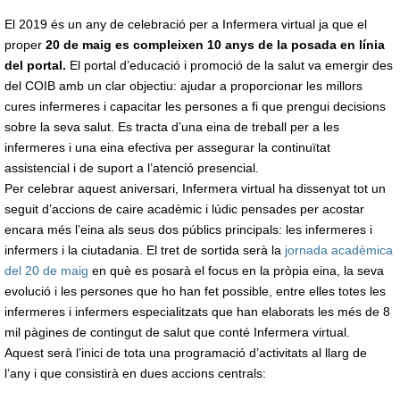
El 2019 és un any de celebració per a Infermera virtual ja que el
proper
20 de maig es compleixen 10 anys de la posada en línia
del portal.
El portal d’educació i promoció de la salut va emergir des
del COIB amb un clar objectiu: ajudar a proporcionar les millors
cures infermeres i capacitar les persones a fi que prengui decisions
sobre la seva salut. Es tracta d’una eina de treball per a les
infermeres i una eina efectiva per assegurar la continuïtat
assistencial i de suport a l’atenció presencial.
Per celebrar aquest aniversari, Infermera virtual ha dissenyat tot un
seguit d’accions de caire acadèmic i lúdic pensades per acostar
encara més l’eina als seus dos públics principals: les infermeres i
infermers i la ciutadania. El tret de sortida serà la
jornada acadèmica
del 20 de maig
en què es posarà el focus en la pròpia eina, la seva
evolució i les persones que ho han fet possible, entre elles totes les
infermeres i infermers especialitzats que han elaborats les més de 8
mil pàgines de contingut de salut que conté Infermera virtual.
Aquest serà l’inici de tota una programació d’activitats al llarg de
l’any i que consistirà en dues accions centrals: