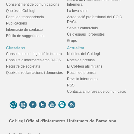
Consentiment de comunicacions
Infermera
Què és el Col·legi
La teva salut
Portal de transparència
Acreditació professional del COIB -
DAC's
Publicacions
Serveis comercials
Informació de contacte
Ús d'espais i propostes
Bústia de suggeriments
Grups
Ciutadans
Actualitat
Consulta de col·legiació infermera
Notícies del Col·legi
Consulta d'infermeres amb DACS
Notes de premsa
Registre de societats
El Col·legi als mitjans
Queixes, reclamacions i denúncies
Recull de premsa
Revista Infermeres
RSS
Contacta amb l'àrea de comunicació
Col·legi Oficial d'Infermeres i Infermers de Barcelona