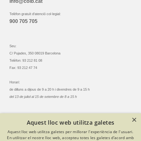
info@coib.cat
Telèfon gratuït d'atenció col·legial:
900 705 705
Seu:
C/ Pujades, 350 08019 Barcelona
Telèfon: 93 212 81 08
Fax: 93 212 47 74
Horari:
de dilluns a dijous de 9 a 20 h i divendres de 9 a 15 h
del 13 de juliol al 15 de setembre de 8 a 15 h
×
Aquest lloc web utilitza galetes
© Col·legi Oficial Infermeres i Infermers de Barcelona
Aquest lloc web utilitza galetes per millorar l'experiència de l'usuari.
Criteris de privacitat
Política de cookies
Avís legal
En utilitzar el nostre lloc web, accepteu totes les galetes d’acord amb