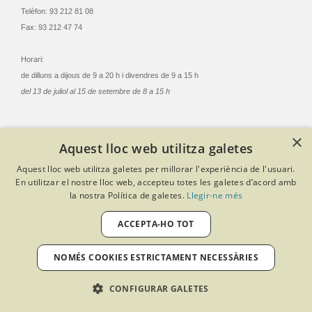
Telèfon: 93 212 81 08
Fax: 93 212 47 74
Horari:
de dilluns a dijous de 9 a 20 h i divendres de 9 a 15 h
del 13 de juliol al 15 de setembre de 8 a 15 h
×
Aquest lloc web utilitza galetes
© Col·legi Oficial Infermeres i Infermers de Barcelona
Aquest lloc web utilitza galetes per millorar l'experiència de l'usuari.
Criteris de privacitat
Política de cookies
Avís legal
En utilitzar el nostre lloc web, accepteu totes les galetes d’acord amb
Política de protecció de dades
Política de qualitat
la nostra Política de galetes.
Llegir-ne més
Canal de denúncies
Desenvolupat amb Softeng Portal Builder
ACCEPTA-HO TOT
NOMÉS COOKIES ESTRICTAMENT NECESSÀRIES
CONFIGURAR GALETES