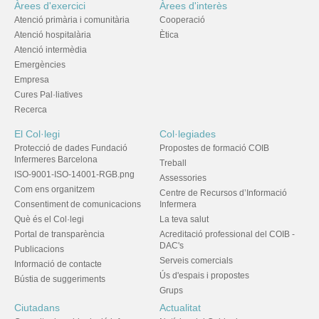
Àrees d'exercici
Àrees d'interès
Atenció primària i comunitària
Cooperació
Atenció hospitalària
Ètica
Atenció intermèdia
Emergències
Empresa
Cures Pal·liatives
Recerca
El Col·legi
Col·legiades
Protecció de dades Fundació
Propostes de formació COIB
Infermeres Barcelona
Treball
ISO-9001-ISO-14001-RGB.png
Assessories
Com ens organitzem
Centre de Recursos d’Informació
Consentiment de comunicacions
Infermera
Què és el Col·legi
La teva salut
Portal de transparència
Acreditació professional del COIB -
DAC's
Publicacions
Serveis comercials
Informació de contacte
Ús d'espais i propostes
Bústia de suggeriments
Grups
Ciutadans
Actualitat