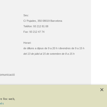
Seu:
C/ Pujades, 350 08019 Barcelona
Telèfon: 93 212 81 08
Fax: 93 212 47 74
Horari:
de dilluns a dijous de 9 a 20 h i divendres de 9 a 15 h
del 13 de juliol al 15 de setembre de 8 a 15 h
comunicació
×
re lloc web,
més