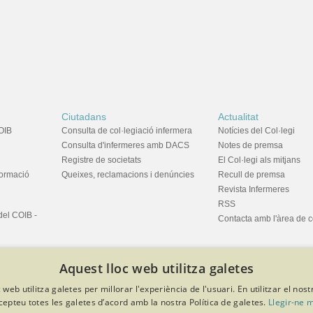
Ciutadans
Actualitat
OIB
Consulta de col·legiació infermera
Notícies del Col·legi
Consulta d'infermeres amb DACS
Notes de premsa
Registre de societats
El Col·legi als mitjans
formació
Queixes, reclamacions i denúncies
Recull de premsa
Revista Infermeres
RSS
del COIB -
Contacta amb l'àrea de 
Aquest lloc web utilitza galetes
 web utilitza galetes per millorar l'experiència de l'usuari. En utilitzar el nost
cepteu totes les galetes d’acord amb la nostra Política de galetes.
Llegir-ne 
privacitat
Política de cookies
Avís legal
Política de protecció de dades