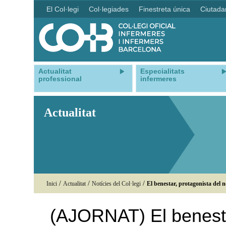
El Col·legi
Col·legiades
Finestreta única
Ciutada
Actualitat
Especialitats
professional
infermeres
Actualitat
/
/
/
Inici
Actualitat
Notícies del Col·legi
El benestar, protagonista del n
(AJORNAT) El benesta