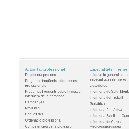
Actualitat professional
Especialitats inferme
En primera persona
Informació general sobre
especialitats infermeres
Preguntes freqüents sobre temes
professionals
Llevadores
Preguntes freqüents sobre la gestió
Infermeria de Salut Ment
infermera de la demanda
Infermeria del Treball
Campanyes
Geriàtrica
Professió
Infermeria Pediàtrica
Codi d'Ètica
Infermeria Familiar i Com
Ordenació professional
Infermeria de Cures
Competències de la professió
Medicoquirúrgiques