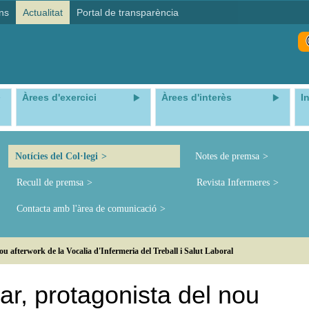
ns
Actualitat
Portal de transparència
Àrees d'exercici
Àrees d'interès
I
Notícies del Col·legi
Notes de premsa
Recull de premsa
Revista Infermeres
Contacta amb l'àrea de comunicació
ou afterwork de la Vocalia d'Infermeria del Treball i Salut Laboral
r, protagonista del nou