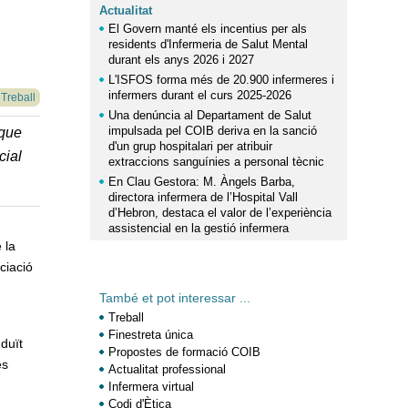
Actualitat
El Govern manté els incentius per als
residents d'Infermeria de Salut Mental
durant els anys 2026 i 2027
L'ISFOS forma més de 20.900 infermeres i
infermers durant el curs 2025-2026
 Treball
Una denúncia al Departament de Salut
impulsada pel COIB deriva en la sanció
 que
d'un grup hospitalari per atribuir
cial
extraccions sanguínies a personal tècnic
En Clau Gestora: M. Àngels Barba,
directora infermera de l’Hospital Vall
d’Hebron, destaca el valor de l’experiència
assistencial en la gestió infermera
 la
ciació
També et pot interessar ...
Treball
Finestreta única
duït
Propostes de formació COIB
es
Actualitat professional
Infermera virtual
Codi d'Ètica