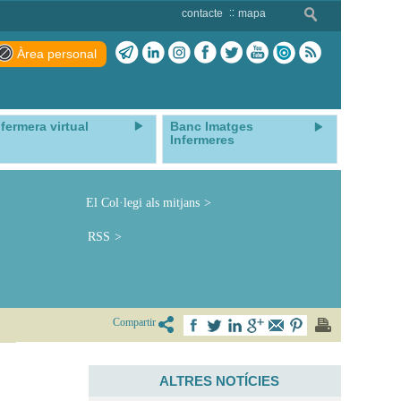
contacte
mapa
Àrea personal
nfermera virtual
Banc Imatges
Infermeres
El Col·legi als mitjans
RSS
Compartir
ALTRES NOTÍCIES