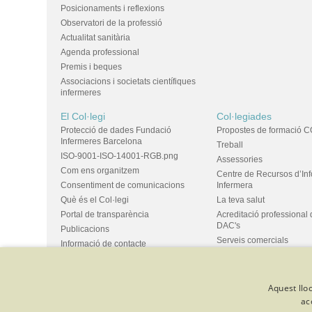
Posicionaments i reflexions
Observatori de la professió
Actualitat sanitària
Agenda professional
Premis i beques
Associacions i societats científiques
infermeres
El Col·legi
Col·legiades
Protecció de dades Fundació
Propostes de formació C
Infermeres Barcelona
Treball
ISO-9001-ISO-14001-RGB.png
Assessories
Com ens organitzem
Centre de Recursos d’In
Consentiment de comunicacions
Infermera
Què és el Col·legi
La teva salut
Portal de transparència
Acreditació professional 
DAC's
Publicacions
Serveis comercials
Informació de contacte
Ús d'espais i propostes
Bústia de suggeriments
Grups
Aquest lloc
ac
© Col·legi Oficial Infermeres i Infermers de Barcelona
Criteris de 