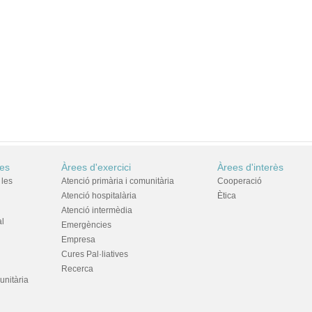
res
Àrees d'exercici
Àrees d'interès
 les
Atenció primària i comunitària
Cooperació
Atenció hospitalària
Ètica
Atenció intermèdia
al
Emergències
Empresa
Cures Pal·liatives
Recerca
unitària