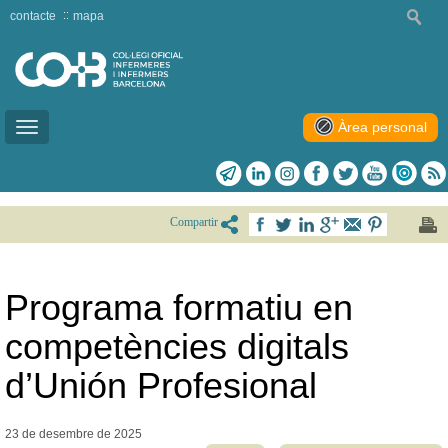
contacte
mapa
Àrea personal
Toggle
navigation
Compartir
Programa formatiu en
competències digitals
d’Unión Profesional
23 de desembre de
2025