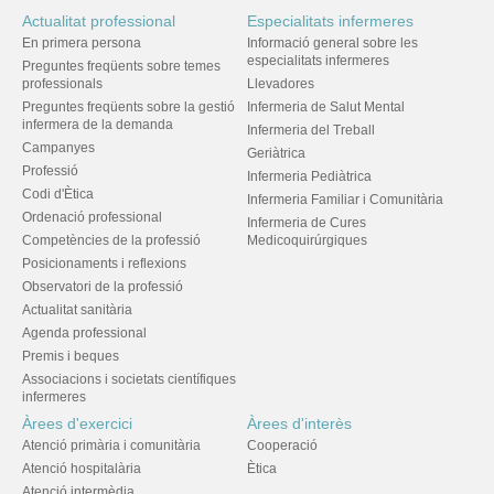
Actualitat professional
Especialitats infermeres
En primera persona
Informació general sobre les
especialitats infermeres
Preguntes freqüents sobre temes
professionals
Llevadores
Preguntes freqüents sobre la gestió
Infermeria de Salut Mental
infermera de la demanda
Infermeria del Treball
Campanyes
Geriàtrica
Professió
Infermeria Pediàtrica
Codi d'Ètica
Infermeria Familiar i Comunitària
Ordenació professional
Infermeria de Cures
Competències de la professió
Medicoquirúrgiques
Posicionaments i reflexions
Observatori de la professió
Actualitat sanitària
Agenda professional
Premis i beques
Associacions i societats científiques
infermeres
Àrees d'exercici
Àrees d'interès
Atenció primària i comunitària
Cooperació
Atenció hospitalària
Ètica
Atenció intermèdia