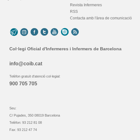
Revista Infermeres
RSS
Contacta amb l'àrea de comunicació
Col·legi Oficial d'Infermeres i Infermers de Barcelona
info@coib.cat
Telèfon gratuït d'atenció col·legial:
900 705 705
Seu:
C/ Pujades, 350 08019 Barcelona
Telèfon: 93 212 81 08
Fax: 93 212 47 74