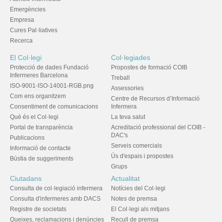
Emergències
Empresa
Cures Pal·liatives
Recerca
El Col·legi
Col·legiades
Protecció de dades Fundació
Propostes de formació COIB
Infermeres Barcelona
Treball
ISO-9001-ISO-14001-RGB.png
Assessories
Com ens organitzem
Centre de Recursos d’Informació
Consentiment de comunicacions
Infermera
Què és el Col·legi
La teva salut
Portal de transparència
Acreditació professional del COIB -
DAC's
Publicacions
Serveis comercials
Informació de contacte
Ús d'espais i propostes
Bústia de suggeriments
Grups
Ciutadans
Actualitat
Consulta de col·legiació infermera
Notícies del Col·legi
Consulta d'infermeres amb DACS
Notes de premsa
Registre de societats
El Col·legi als mitjans
Queixes, reclamacions i denúncies
Recull de premsa