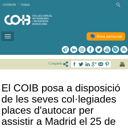
contacte
mapa
Àrea personal
Toggle
navigation
Compartir
El COIB posa a disposició
de les seves col·legiades
places d'autocar per
assistir a Madrid el 25 de