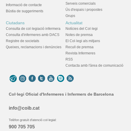
Serveis comercials
Informació de contacte
Ús d'espais i propostes
Bústia de suggeriments
Grups
Ciutadans
Actualitat
Consulta de col·legiació infermera
Notícies del Col·legi
Consulta d'infermeres amb DACS
Notes de premsa
Registre de societats
El Col·legi als mitjans
Queixes, reclamacions i denúncies
Recull de premsa
Revista Infermeres
RSS
Contacta amb l'àrea de comunicació
Col·legi Oficial d'Infermeres i Infermers de Barcelona
info@coib.cat
Telèfon gratuït d'atenció col·legial:
900 705 705