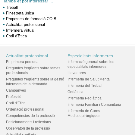
També et pot interessar ...
Treball
Finestreta única
Propostes de formació COIB
Actualitat professional
Infermera virtual
Codi d'Ètica
Actualitat professional
Especialitats infermeres
En primera persona
Informació general sobre les
especialitats infermeres
Preguntes freqüents sobre temes
professionals
Llevadores
Preguntes freqüents sobre la gestió
Infermeria de Salut Mental
infermera de la demanda
Infermeria del Treball
Campanyes
Geriàtrica
Professió
Infermeria Pediàtrica
Codi d'Ètica
Infermeria Familiar i Comunitària
Ordenació professional
Infermeria de Cures
Competències de la professió
Medicoquirúrgiques
Posicionaments i reflexions
Observatori de la professió
Actualitat sanitària