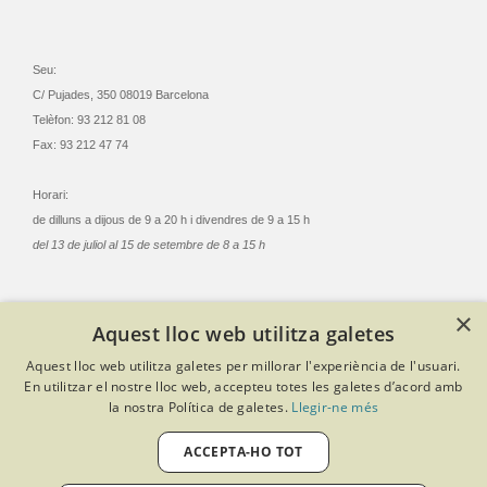
Seu:
C/ Pujades, 350 08019 Barcelona
Telèfon: 93 212 81 08
Fax: 93 212 47 74
Horari:
de dilluns a dijous de 9 a 20 h i divendres de 9 a 15 h
del 13 de juliol al 15 de setembre de 8 a 15 h
×
Aquest lloc web utilitza galetes
© Col·legi Oficial Infermeres i Infermers de Barcelona
Aquest lloc web utilitza galetes per millorar l'experiència de l'usuari.
Criteris de privacitat
Política de cookies
Avís legal
En utilitzar el nostre lloc web, accepteu totes les galetes d’acord amb
Política de protecció de dades
Política de qualitat
la nostra Política de galetes.
Llegir-ne més
Canal de denúncies
Desenvolupat amb Softeng Portal Builder
ACCEPTA-HO TOT