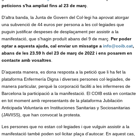
peticions s'ha ampliat fins al 23 de març
.
D'altra banda, la Junta de Govern del Col·legi ha aprovat atorgar
una subvenció de 44 euros per persona a les col·legiades que
puguin justificar despeses de desplaçament per assistir a la
manifestació, que s'hagin produït abans del 9 de març.
Per poder
optar a aquesta ajuda, cal enviar un missatge a
info@coib.cat
,
abans de les 23.59 h del 23 de març de 2022 i ens posarem en
contacte amb vosaltres
.
D’aquesta manera, es dona resposta a la petició que li ha fet la
plataforma Enfermería Digna i diverses persones col·legiades, de
manera particular, perquè la corporació faciliti a les infermeres de
Barcelona la participació a la manifestació. El COIB està en contacte
en tot moment amb representants de la plataforma Jubilación
Anticipada Voluntaria en Instituciones Sanitarias y Sociosanitarias
(JAVIISS), que han convocat la protesta.
Les persones que no estan col·legiades i que vulguin assistir a la
manifestació també poden sol·licitar plaça d’autocar. En aquest cas,