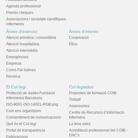
Agenda professional
Premis i beques
Associacions i societats científiques
infermeres
Àrees d'exercici
Àrees d'interès
Atenció primària i comunitària
Cooperació
Atenció hospitalària
Ètica
Atenció intermèdia
Emergències
Empresa
Cures Pal·liatives
Recerca
El Col·legi
Col·legiades
Protecció de dades Fundació
Propostes de formació COIB
Infermeres Barcelona
Treball
ISO-9001-ISO-14001-RGB.png
Assessories
Com ens organitzem
Centre de Recursos d’Informació
Consentiment de comunicacions
Infermera
Què és el Col·legi
La teva salut
Portal de transparència
Acreditació professional del COIB -
DAC's
Publicacions