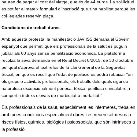
hauran de pagar el cost del viatge, que és de 44 euros. La sol·licitud
es pot fer al mateix formulari d’inscripció que s’ha habilitat perquè les
col·legiades reservin plaça.
Condicions de treball dures
Amb aquesta protesta, la manifestació JAVIISS demana al Govern
espanyol que permeti que els professionals de la salut es puguin
jubilar als 60 anys sense penalització econòmica. La plataforma
recolza la seva demanda en el Reial Decret 8/2015, de 30 d’octubre,
pel qual s’aprova el text refós de la Llei General de la Seguretat
Social, en què es recull que l’edat de jubilació es podrà rebaixar “en
els grups o activitats professionals, els treballs dels quals sigui de
naturalesa excepcionalment penosa, tòxica, perillosa o insalubre, i
comportin índexs elevats de morbiditat o mortalitat.”
Els professionals de la salut, especialment les infermeres, treballen
amb unes condicions especialment dures i es veuen sotmesos a
riscos físics, químics, biològics i psicosocials, que són intrínsecs a
la professió
.