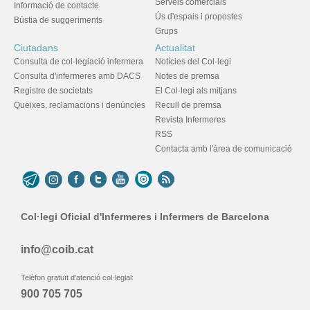
Serveis comercials
Informació de contacte
Ús d'espais i propostes
Bústia de suggeriments
Grups
Ciutadans
Actualitat
Consulta de col·legiació infermera
Notícies del Col·legi
Consulta d'infermeres amb DACS
Notes de premsa
Registre de societats
El Col·legi als mitjans
Queixes, reclamacions i denúncies
Recull de premsa
Revista Infermeres
RSS
Contacta amb l'àrea de comunicació
Col·legi Oficial d'Infermeres i Infermers de Barcelona
info@coib.cat
Telèfon gratuït d'atenció col·legial:
900 705 705