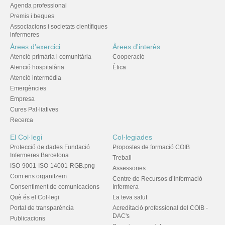
Agenda professional
Premis i beques
Associacions i societats científiques
infermeres
Àrees d'exercici
Àrees d'interès
Atenció primària i comunitària
Cooperació
Atenció hospitalària
Ètica
Atenció intermèdia
Emergències
Empresa
Cures Pal·liatives
Recerca
El Col·legi
Col·legiades
Protecció de dades Fundació
Propostes de formació COIB
Infermeres Barcelona
Treball
ISO-9001-ISO-14001-RGB.png
Assessories
Com ens organitzem
Centre de Recursos d’Informació
Consentiment de comunicacions
Infermera
Què és el Col·legi
La teva salut
Portal de transparència
Acreditació professional del COIB -
DAC's
Publicacions