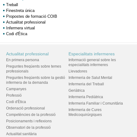
Treball
Finestreta única
Propostes de formació COIB
Actualitat professional
Infermera virtual
Codi d'Ètica
Actualitat professional
Especialitats infermeres
En primera persona
Informació general sobre les
especialitats infermeres
Preguntes freqüents sobre temes
professionals
Llevadores
Preguntes freqüents sobre la gestió
Infermeria de Salut Mental
infermera de la demanda
Infermeria del Treball
Campanyes
Geriàtrica
Professió
Infermeria Pediàtrica
Codi d'Ètica
Infermeria Familiar i Comunitària
Ordenació professional
Infermeria de Cures
Competències de la professió
Medicoquirúrgiques
Posicionaments i reflexions
Observatori de la professió
Actualitat sanitària