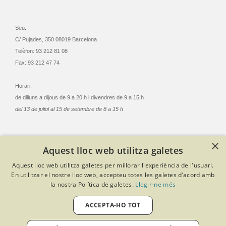
Seu:
C/ Pujades, 350 08019 Barcelona
Telèfon: 93 212 81 08
Fax: 93 212 47 74
Horari:
de dilluns a dijous de 9 a 20 h i divendres de 9 a 15 h
del 13 de juliol al 15 de setembre de 8 a 15 h
×
Aquest lloc web utilitza galetes
© Col·legi Oficial Infermeres i Infermers de Barcelona
Aquest lloc web utilitza galetes per millorar l'experiència de l'usuari.
Criteris de privacitat
Política de cookies
Avís legal
En utilitzar el nostre lloc web, accepteu totes les galetes d’acord amb
Política de protecció de dades
Política de qualitat
la nostra Política de galetes.
Llegir-ne més
Canal de denúncies
Desenvolupat amb Softeng Portal Builder
ACCEPTA-HO TOT