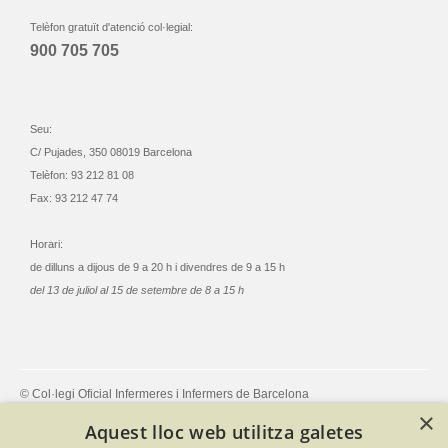
Telèfon gratuït d'atenció col·legial:
900 705 705
Seu:
C/ Pujades, 350 08019 Barcelona
Telèfon: 93 212 81 08
Fax: 93 212 47 74
Horari:
de dilluns a dijous de 9 a 20 h i divendres de 9 a 15 h
del 13 de juliol al 15 de setembre de 8 a 15 h
© Col·legi Oficial Infermeres i Infermers de Barcelona
Criteris de privacitat
Política de cookies
Avís legal
×
Aquest lloc web utilitza galetes
Política de protecció de dades
Política de qualitat