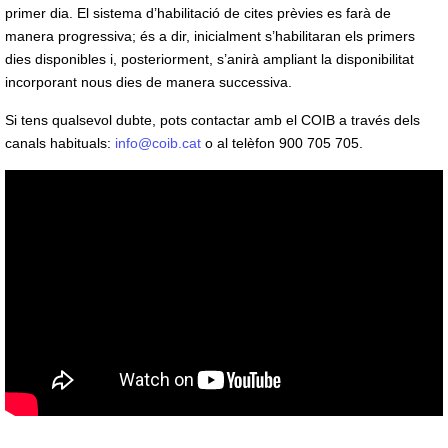
primer dia. El sistema d’habilitació de cites prèvies es farà de
manera progressiva; és a dir, inicialment s’habilitaran els primers
dies disponibles i, posteriorment, s’anirà ampliant la disponibilitat
incorporant nous dies de manera successiva.
Si tens qualsevol dubte, pots contactar amb el COIB a través dels
canals habituals:
info@coib.cat
o al telèfon 900 705 705.