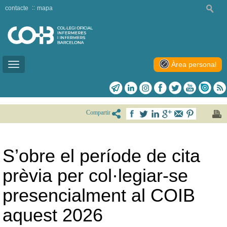
contacte
mapa
Àrea personal
Toggle
navigation
Compartir
S’obre el període de cita
prèvia per col·legiar-se
presencialment al COIB
aquest 2026