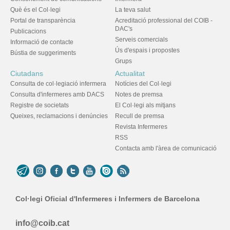
Què és el Col·legi
La teva salut
Portal de transparència
Acreditació professional del COIB -
DAC's
Publicacions
Serveis comercials
Informació de contacte
Ús d'espais i propostes
Bústia de suggeriments
Grups
Ciutadans
Actualitat
Consulta de col·legiació infermera
Notícies del Col·legi
Consulta d'infermeres amb DACS
Notes de premsa
Registre de societats
El Col·legi als mitjans
Queixes, reclamacions i denúncies
Recull de premsa
Revista Infermeres
RSS
Contacta amb l'àrea de comunicació
Col·legi Oficial d'Infermeres i Infermers de Barcelona
info@coib.cat