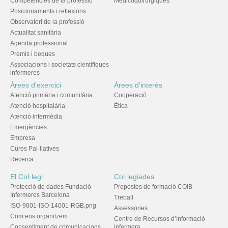
Competències de la professió
Medicoquirúrgiques
Posicionaments i reflexions
Observatori de la professió
Actualitat sanitària
Agenda professional
Premis i beques
Associacions i societats científiques
infermeres
Àrees d'exercici
Àrees d'interès
Atenció primària i comunitària
Cooperació
Atenció hospitalària
Ètica
Atenció intermèdia
Emergències
Empresa
Cures Pal·liatives
Recerca
El Col·legi
Col·legiades
Protecció de dades Fundació
Propostes de formació COIB
Infermeres Barcelona
Treball
ISO-9001-ISO-14001-RGB.png
Assessories
Com ens organitzem
Centre de Recursos d’Informació
Consentiment de comunicacions
Infermera