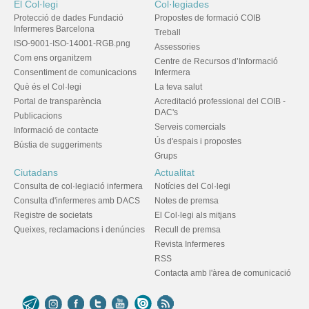
El Col·legi
Col·legiades
Protecció de dades Fundació
Propostes de formació COIB
Infermeres Barcelona
Treball
ISO-9001-ISO-14001-RGB.png
Assessories
Com ens organitzem
Centre de Recursos d’Informació
Consentiment de comunicacions
Infermera
Què és el Col·legi
La teva salut
Portal de transparència
Acreditació professional del COIB -
DAC's
Publicacions
Serveis comercials
Informació de contacte
Ús d'espais i propostes
Bústia de suggeriments
Grups
Ciutadans
Actualitat
Consulta de col·legiació infermera
Notícies del Col·legi
Consulta d'infermeres amb DACS
Notes de premsa
Registre de societats
El Col·legi als mitjans
Queixes, reclamacions i denúncies
Recull de premsa
Revista Infermeres
RSS
Contacta amb l'àrea de comunicació