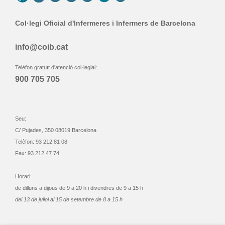
Col·legi Oficial d'Infermeres i Infermers de Barcelona
info@coib.cat
Telèfon gratuït d'atenció col·legial:
900 705 705
Seu:
C/ Pujades, 350 08019 Barcelona
Telèfon: 93 212 81 08
Fax: 93 212 47 74
Horari:
de dilluns a dijous de 9 a 20 h i divendres de 9 a 15 h
del 13 de juliol al 15 de setembre de 8 a 15 h