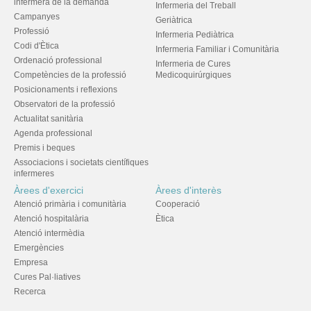
infermera de la demanda
Infermeria del Treball
Campanyes
Geriàtrica
Professió
Infermeria Pediàtrica
Codi d'Ètica
Infermeria Familiar i Comunitària
Ordenació professional
Infermeria de Cures
Competències de la professió
Medicoquirúrgiques
Posicionaments i reflexions
Observatori de la professió
Actualitat sanitària
Agenda professional
Premis i beques
Associacions i societats científiques
infermeres
Àrees d'exercici
Àrees d'interès
Atenció primària i comunitària
Cooperació
Atenció hospitalària
Ètica
Atenció intermèdia
Emergències
Empresa
Cures Pal·liatives
Recerca