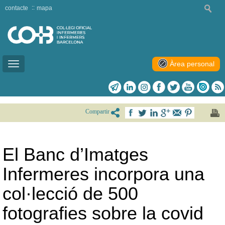
contacte
mapa
Àrea personal
Toggle
navigation
Compartir
El Banc d’Imatges
Infermeres incorpora una
col·lecció de 500
fotografies sobre la covid