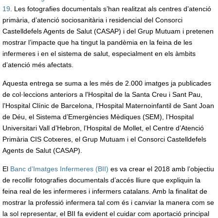
19
. Les fotografies documentals s’han realitzat als centres d’atenció
primària, d’atenció sociosanitària i residencial del Consorci
Castelldefels Agents de Salut (CASAP) i del Grup Mutuam i pretenen
mostrar l’impacte que ha tingut la pandèmia en la feina de les
infermeres i en el sistema de salut, especialment en els àmbits
d’atenció més afectats.
Aquesta entrega se suma a les més de 2.000 imatges ja publicades
de col·leccions anteriors a l'Hospital de la Santa Creu i Sant Pau,
l’Hospital Clínic de Barcelona, l’Hospital Maternoinfantil de Sant Joan
de Déu, el Sistema d’Emergències Mèdiques (SEM), l’Hospital
Universitari Vall d’Hebron, l’Hospital de Mollet, el Centre d’Atenció
Primària CIS Cotxeres, el Grup Mutuam i el Consorci Castelldefels
Agents de Salut (CASAP).
El
Banc d’Imatges Infermeres (BII)
es va crear el 2018 amb l’objectiu
de recollir fotografies documentals d’accés lliure que expliquin la
feina real de les infermeres i infermers catalans. Amb la finalitat de
mostrar la professió infermera tal com és i canviar la manera com se
la sol representar, el BII fa evident el cuidar com aportació principal