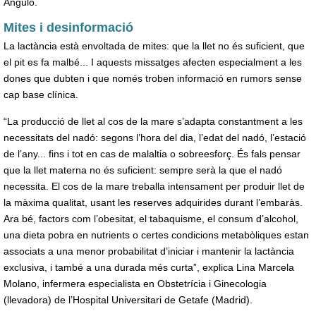
Angulo.
Mites i desinformació
La lactància està envoltada de mites: que la llet no és suficient, que
el pit es fa malbé... I aquests missatges afecten especialment a les
dones que dubten i que només troben informació en rumors sense
cap base clínica.
“La producció de llet al cos de la mare s’adapta constantment a les
necessitats del nadó: segons l’hora del dia, l’edat del nadó, l’estació
de l’any... fins i tot en cas de malaltia o sobreesforç. És fals pensar
que la llet materna no és suficient: sempre serà la que el nadó
necessita. El cos de la mare treballa intensament per produir llet de
la màxima qualitat, usant les reserves adquirides durant l’embaràs.
Ara bé, factors com l’obesitat, el tabaquisme, el consum d’alcohol,
una dieta pobra en nutrients o certes condicions metabòliques estan
associats a una menor probabilitat d’iniciar i mantenir la lactància
exclusiva, i també a una durada més curta”, explica Lina Marcela
Molano, infermera especialista en Obstetrícia i Ginecologia
(llevadora) de l’Hospital Universitari de Getafe (Madrid).