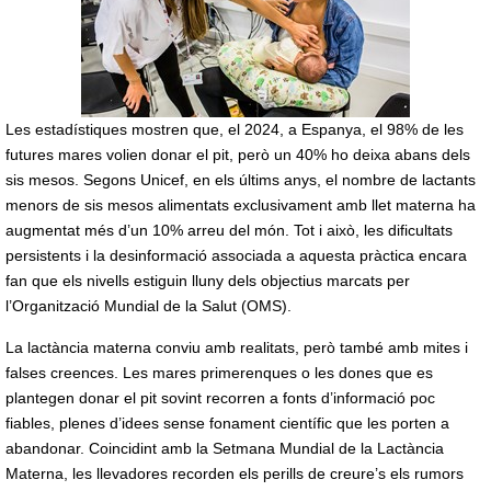
Les estadístiques mostren que, el 2024, a Espanya, el 98% de les
futures mares volien donar el pit, però un 40% ho deixa abans dels
sis mesos. Segons Unicef, en els últims anys, el nombre de lactants
menors de sis mesos alimentats exclusivament amb llet materna ha
augmentat més d’un 10% arreu del món. Tot i això, les dificultats
persistents i la desinformació associada a aquesta pràctica encara
fan que els nivells estiguin lluny dels objectius marcats per
l’Organització Mundial de la Salut (OMS).
La lactància materna conviu amb realitats, però també amb mites i
falses creences. Les mares primerenques o les dones que es
plantegen donar el pit sovint recorren a fonts d’informació poc
fiables, plenes d’idees sense fonament científic que les porten a
abandonar. Coincidint amb la Setmana Mundial de la Lactància
Materna, les llevadores recorden els perills de creure’s els rumors