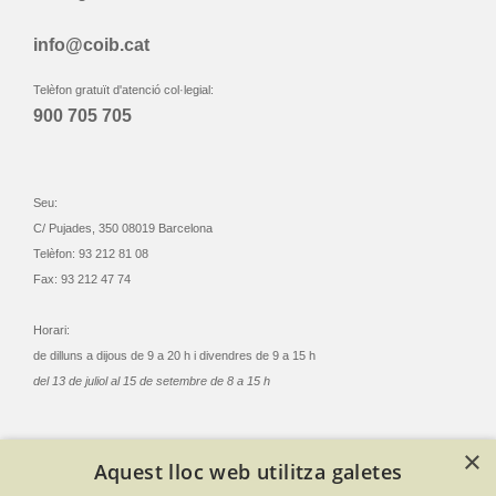
info@coib.cat
Telèfon gratuït d'atenció col·legial:
900 705 705
Seu:
C/ Pujades, 350 08019 Barcelona
Telèfon: 93 212 81 08
Fax: 93 212 47 74
Horari:
de dilluns a dijous de 9 a 20 h i divendres de 9 a 15 h
del 13 de juliol al 15 de setembre de 8 a 15 h
×
Aquest lloc web utilitza galetes