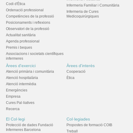
Codi d'Ètica
Infermeria Familiar i Comunitària
Ordenació professional
Infermeria de Cures
Competències de la professió
Medicoquirúrgiques
Posicionaments i reflexions
Observatori de la professió
Actualitat sanitària
Agenda professional
Premis i beques
Associacions i societats científiques
infermeres
Àrees d'exercici
Àrees d'interès
Atenció primària i comunitària
Cooperació
Atenció hospitalària
Ètica
Atenció intermèdia
Emergències
Empresa
Cures Pal·liatives
Recerca
El Col·legi
Col·legiades
Protecció de dades Fundació
Propostes de formació COIB
Infermeres Barcelona
Treball