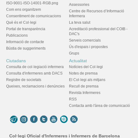
ISO-9001-ISO-14001-RGB.png
Assessories
Com ens organitzem
Centre de Recursos d’Informació
Consentiment de comunicacions
Infermera
Què és el Col·legi
La teva salut
Portal de transparència
Acreditació professional del COIB -
DAC's
Publicacions
Serveis comercials
Informació de contacte
Ús d'espais i propostes
Bústia de suggeriments
Grups
Ciutadans
Actualitat
Consulta de col·legiació infermera
Notícies del Col·legi
Consulta d'infermeres amb DACS
Notes de premsa
Registre de societats
El Col·legi als mitjans
Queixes, reclamacions i denúncies
Recull de premsa
Revista Infermeres
RSS
Contacta amb l'àrea de comunicació
Col·legi Oficial d'Infermeres i Infermers de Barcelona