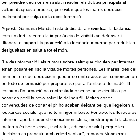
per prendre decisions en salut i resolen els dubtes principals al
voltant d’aquesta pràctica, per evitar que les mares decideixin
malament per culpa de la desinformació.
Aquesta Setmana Mundial està dedicada a reivindicar la lactància
com un dret i recorda la importància de visibilitzar, defensar i
difondre el suport i la protecció a la lactància materna per reduir les
desigualtats en salut a tot el món.
“La desinformació i els rumors sobre salut que circulen per internet
estan posant en risc la vida de moltes persones. Les mares, des del
moment en què decideixen quedar-se embarassades, comencen un
període de formació per preparar-se per a l’arribada del nadó. El
consum d’informació no contrastada o sense base científica pot
posar en perill la seva salut i la del seu fill. Moltes dones
convençudes de donar el pit ho acaben deixant pel que llegeixen a
les xarxes socials, que no té ni rigor ni base. Per això, les llevadores
intentem aportar aquest coneixement clínic, mostrar que la lactància
materna és beneficiosa, i sobretot, educar en salut perquè les
decisions es prenguin amb criteri sanitari”, remarca Montserrat