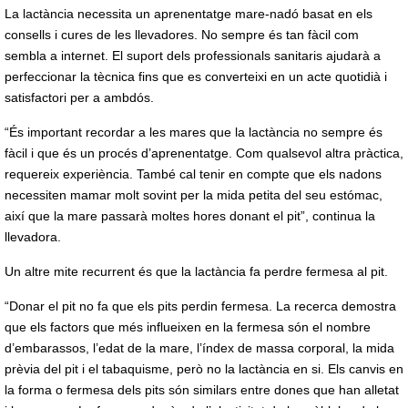
La lactància necessita un aprenentatge mare-nadó basat en els
consells i cures de les llevadores. No sempre és tan fàcil com
sembla a internet. El suport dels professionals sanitaris ajudarà a
perfeccionar la tècnica fins que es converteixi en un acte quotidià i
satisfactori per a ambdós.
“És important recordar a les mares que la lactància no sempre és
fàcil i que és un procés d’aprenentatge. Com qualsevol altra pràctica,
requereix experiència. També cal tenir en compte que els nadons
necessiten mamar molt sovint per la mida petita del seu estómac,
així que la mare passarà moltes hores donant el pit”, continua la
llevadora.
Un altre mite recurrent és que la lactància fa perdre fermesa al pit.
“Donar el pit no fa que els pits perdin fermesa. La recerca demostra
que els factors que més influeixen en la fermesa són el nombre
d’embarassos, l’edat de la mare, l’índex de massa corporal, la mida
prèvia del pit i el tabaquisme, però no la lactància en si. Els canvis en
la forma o fermesa dels pits són similars entre dones que han alletat