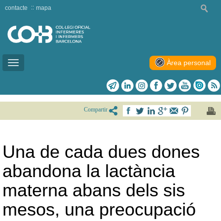
contacte
mapa
Àrea personal
Toggle
navigation
Compartir
Una de cada dues dones
abandona la lactància
materna abans dels sis
mesos, una preocupació