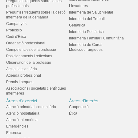
Preguntes freqüents sobre temes
professionals
Llevadores
Preguntes freqüents sobre la gestió
Infermeria de Salut Mental
infermera de la demanda
Infermeria del Treball
Campanyes
Geriàtrica
Professió
Infermeria Pediàtrica
Codi d'Ètica
Infermeria Familiar i Comunitària
Ordenació professional
Infermeria de Cures
Competències de la professió
Medicoquirúrgiques
Posicionaments i reflexions
Observatori de la professió
Actualitat sanitària
Agenda professional
Premis i beques
Associacions i societats científiques
infermeres
Àrees d'exercici
Àrees d'interès
Atenció primària i comunitària
Cooperació
Atenció hospitalària
Ètica
Atenció intermèdia
Emergències
Empresa