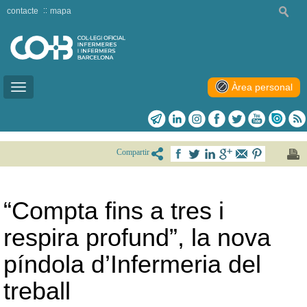
contacte
mapa
Àrea personal
Toggle
navigation
Compartir
“Compta fins a tres i
respira profund”, la nova
píndola d’Infermeria del
treball