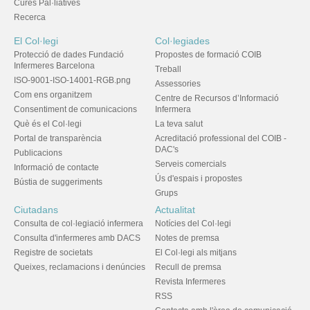
Cures Pal·liatives
Recerca
El Col·legi
Col·legiades
Protecció de dades Fundació
Propostes de formació COIB
Infermeres Barcelona
Treball
ISO-9001-ISO-14001-RGB.png
Assessories
Com ens organitzem
Centre de Recursos d’Informació
Consentiment de comunicacions
Infermera
Què és el Col·legi
La teva salut
Portal de transparència
Acreditació professional del COIB -
DAC's
Publicacions
Serveis comercials
Informació de contacte
Ús d'espais i propostes
Bústia de suggeriments
Grups
Ciutadans
Actualitat
Consulta de col·legiació infermera
Notícies del Col·legi
Consulta d'infermeres amb DACS
Notes de premsa
Registre de societats
El Col·legi als mitjans
Queixes, reclamacions i denúncies
Recull de premsa
Revista Infermeres
RSS