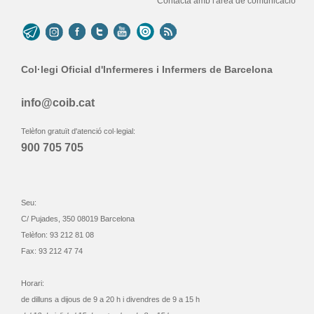
Contacta amb l'àrea de comunicació
Col·legi Oficial d'Infermeres i Infermers de Barcelona
info@coib.cat
Telèfon gratuït d'atenció col·legial:
900 705 705
Seu:
C/ Pujades, 350 08019 Barcelona
Telèfon: 93 212 81 08
Fax: 93 212 47 74
Horari:
de dilluns a dijous de 9 a 20 h i divendres de 9 a 15 h