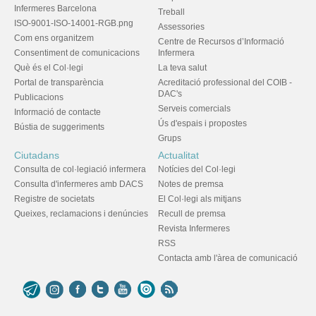
Infermeres Barcelona
Treball
ISO-9001-ISO-14001-RGB.png
Assessories
Com ens organitzem
Centre de Recursos d’Informació
Consentiment de comunicacions
Infermera
Què és el Col·legi
La teva salut
Portal de transparència
Acreditació professional del COIB -
DAC's
Publicacions
Serveis comercials
Informació de contacte
Ús d'espais i propostes
Bústia de suggeriments
Grups
Ciutadans
Actualitat
Consulta de col·legiació infermera
Notícies del Col·legi
Consulta d'infermeres amb DACS
Notes de premsa
Registre de societats
El Col·legi als mitjans
Queixes, reclamacions i denúncies
Recull de premsa
Revista Infermeres
RSS
Contacta amb l'àrea de comunicació