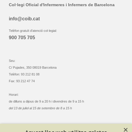
Col·legi Oficial d'Infermeres i Infermers de Barcelona
info@coib.cat
Telèfon gratuït d'atenció col·legial:
900 705 705
Seu:
C/ Pujades, 350 08019 Barcelona
Telèfon: 93 212 81 08
Fax: 93 212 47 74
Horari:
de dilluns a dijous de 9 a 20 h i divendres de 9 a 15 h
del 13 de juliol al 15 de setembre de 8 a 15 h
×