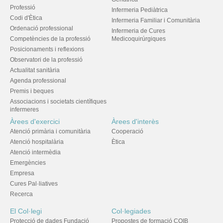
Professió
Infermeria Pediàtrica
Codi d'Ètica
Infermeria Familiar i Comunitària
Ordenació professional
Infermeria de Cures
Competències de la professió
Medicoquirúrgiques
Posicionaments i reflexions
Observatori de la professió
Actualitat sanitària
Agenda professional
Premis i beques
Associacions i societats científiques
infermeres
Àrees d'exercici
Àrees d'interès
Atenció primària i comunitària
Cooperació
Atenció hospitalària
Ètica
Atenció intermèdia
Emergències
Empresa
Cures Pal·liatives
Recerca
El Col·legi
Col·legiades
Protecció de dades Fundació
Propostes de formació COIB