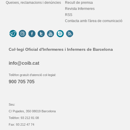
Queixes, reclamacions i denúncies
Recull de premsa
Revista Infermeres
RSS
Contacta amb l'àrea de comunicació
Col·legi Oficial d'Infermeres i Infermers de Barcelona
info@coib.cat
Telèfon gratuït d'atenció col·legial:
900 705 705
Seu:
C/ Pujades, 350 08019 Barcelona
Telèfon: 93 212 81 08
Fax: 93 212 47 74