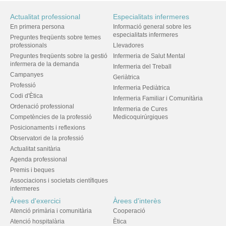
Actualitat professional
Especialitats infermeres
En primera persona
Informació general sobre les
especialitats infermeres
Preguntes freqüents sobre temes
professionals
Llevadores
Preguntes freqüents sobre la gestió
Infermeria de Salut Mental
infermera de la demanda
Infermeria del Treball
Campanyes
Geriàtrica
Professió
Infermeria Pediàtrica
Codi d'Ètica
Infermeria Familiar i Comunitària
Ordenació professional
Infermeria de Cures
Competències de la professió
Medicoquirúrgiques
Posicionaments i reflexions
Observatori de la professió
Actualitat sanitària
Agenda professional
Premis i beques
Associacions i societats científiques
infermeres
Àrees d'exercici
Àrees d'interès
Atenció primària i comunitària
Cooperació
Atenció hospitalària
Ètica