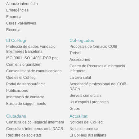
Atenció intermèdia
Emergències
Empresa
Cures Pal·liatives
Recerca
El Col·legi
Col·legiades
Protecció de dades Fundació
Propostes de formació COIB
Infermeres Barcelona
Treball
ISO-9001-ISO-14001-RGB.png
Assessories
Com ens organitzem
Centre de Recursos d’Informació
Consentiment de comunicacions
Infermera
Què és el Col·legi
La teva salut
Portal de transparència
Acreditació professional del COIB -
DAC's
Publicacions
Serveis comercials
Informació de contacte
Ús d'espais i propostes
Bústia de suggeriments
Grups
Ciutadans
Actualitat
Consulta de col·legiació infermera
Notícies del Col·legi
Consulta d'infermeres amb DACS
Notes de premsa
Registre de societats
El Col·legi als mitjans