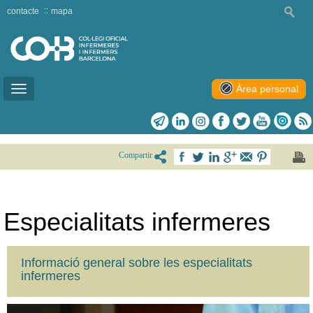
contacte
mapa
Àrea personal
Toggle
navigation
Compartir
Especialitats infermeres
Informació general sobre les especialitats
infermeres