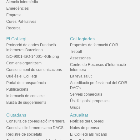
Atenció intermèdia
Emergències
Empresa
Cures Pal·liatives
Recerca
El Col·legi
Col·legiades
Protecció de dades Fundació
Propostes de formació COIB
Infermeres Barcelona
Treball
ISO-9001-ISO-14001-RGB.png
Assessories
Com ens organitzem
Centre de Recursos d’Informació
Consentiment de comunicacions
Infermera
Què és el Col·legi
La teva salut
Portal de transparència
Acreditació professional del COIB -
DAC's
Publicacions
Serveis comercials
Informació de contacte
Ús d'espais i propostes
Bústia de suggeriments
Grups
Ciutadans
Actualitat
Consulta de col·legiació infermera
Notícies del Col·legi
Consulta d'infermeres amb DACS
Notes de premsa
Registre de societats
El Col·legi als mitjans