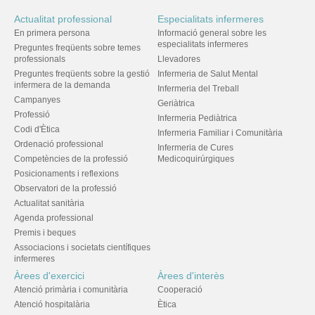
Actualitat professional
Especialitats infermeres
En primera persona
Informació general sobre les
especialitats infermeres
Preguntes freqüents sobre temes
professionals
Llevadores
Preguntes freqüents sobre la gestió
Infermeria de Salut Mental
infermera de la demanda
Infermeria del Treball
Campanyes
Geriàtrica
Professió
Infermeria Pediàtrica
Codi d'Ètica
Infermeria Familiar i Comunitària
Ordenació professional
Infermeria de Cures
Competències de la professió
Medicoquirúrgiques
Posicionaments i reflexions
Observatori de la professió
Actualitat sanitària
Agenda professional
Premis i beques
Associacions i societats científiques
infermeres
Àrees d'exercici
Àrees d'interès
Atenció primària i comunitària
Cooperació
Atenció hospitalària
Ètica