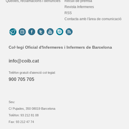
Queixes, reclamacions i denúncies
Recull de premsa
Revista Infermeres
RSS
Contacta amb l'àrea de comunicació
Col·legi Oficial d'Infermeres i Infermers de Barcelona
info@coib.cat
Telèfon gratuït d'atenció col·legial:
900 705 705
Seu:
C/ Pujades, 350 08019 Barcelona
Telèfon: 93 212 81 08
Fax: 93 212 47 74