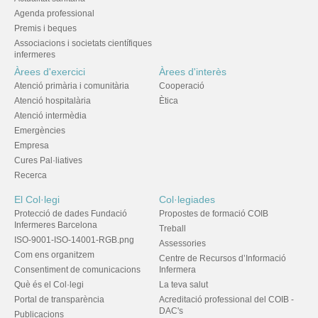
Agenda professional
Premis i beques
Associacions i societats científiques
infermeres
Àrees d'exercici
Àrees d'interès
Atenció primària i comunitària
Cooperació
Atenció hospitalària
Ètica
Atenció intermèdia
Emergències
Empresa
Cures Pal·liatives
Recerca
El Col·legi
Col·legiades
Protecció de dades Fundació
Propostes de formació COIB
Infermeres Barcelona
Treball
ISO-9001-ISO-14001-RGB.png
Assessories
Com ens organitzem
Centre de Recursos d’Informació
Consentiment de comunicacions
Infermera
Què és el Col·legi
La teva salut
Portal de transparència
Acreditació professional del COIB -
DAC's
Publicacions