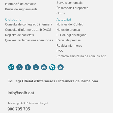
Serveis comercials
Informació de contacte
Ús d'espais i propostes
Bústia de suggeriments
Grups
Ciutadans
Actualitat
Consulta de col·legiació infermera
Notícies del Col·legi
Consulta d'infermeres amb DACS
Notes de premsa
Registre de societats
El Col·legi als mitjans
Queixes, reclamacions i denúncies
Recull de premsa
Revista Infermeres
RSS
Contacta amb l'àrea de comunicació
Col·legi Oficial d'Infermeres i Infermers de Barcelona
info@coib.cat
Telèfon gratuït d'atenció col·legial:
900 705 705