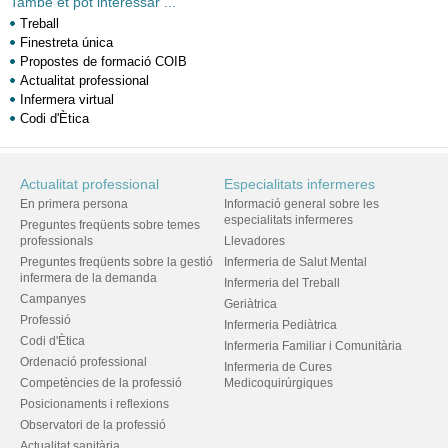
També et pot interessar ...
Treball
Finestreta única
Propostes de formació COIB
Actualitat professional
Infermera virtual
Codi d'Ètica
Actualitat professional
Especialitats infermeres
En primera persona
Informació general sobre les
especialitats infermeres
Preguntes freqüents sobre temes
professionals
Llevadores
Preguntes freqüents sobre la gestió
Infermeria de Salut Mental
infermera de la demanda
Infermeria del Treball
Campanyes
Geriàtrica
Professió
Infermeria Pediàtrica
Codi d'Ètica
Infermeria Familiar i Comunitària
Ordenació professional
Infermeria de Cures
Competències de la professió
Medicoquirúrgiques
Posicionaments i reflexions
Observatori de la professió
Actualitat sanitària