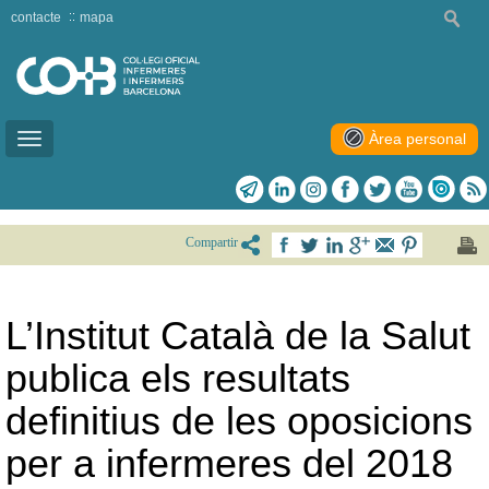
contacte
mapa
Àrea personal
Toggle
navigation
Compartir
L’Institut Català de la Salut
publica els resultats
definitius de les oposicions
per a infermeres del 2018