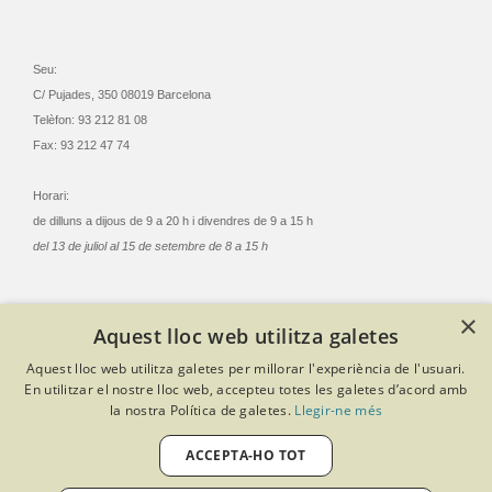
Seu:
C/ Pujades, 350 08019 Barcelona
Telèfon: 93 212 81 08
Fax: 93 212 47 74
Horari:
de dilluns a dijous de 9 a 20 h i divendres de 9 a 15 h
del 13 de juliol al 15 de setembre de 8 a 15 h
×
Aquest lloc web utilitza galetes
© Col·legi Oficial Infermeres i Infermers de Barcelona
Aquest lloc web utilitza galetes per millorar l'experiència de l'usuari.
Criteris de privacitat
Política de cookies
Avís legal
En utilitzar el nostre lloc web, accepteu totes les galetes d’acord amb
Política de protecció de dades
Política de qualitat
la nostra Política de galetes.
Llegir-ne més
Canal de denúncies
Desenvolupat amb Softeng Portal Builder
ACCEPTA-HO TOT