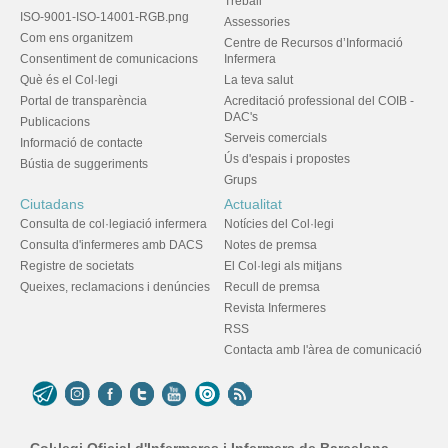
Treball
ISO-9001-ISO-14001-RGB.png
Assessories
Com ens organitzem
Centre de Recursos d’Informació
Consentiment de comunicacions
Infermera
Què és el Col·legi
La teva salut
Portal de transparència
Acreditació professional del COIB -
DAC's
Publicacions
Serveis comercials
Informació de contacte
Ús d'espais i propostes
Bústia de suggeriments
Grups
Ciutadans
Actualitat
Consulta de col·legiació infermera
Notícies del Col·legi
Consulta d'infermeres amb DACS
Notes de premsa
Registre de societats
El Col·legi als mitjans
Queixes, reclamacions i denúncies
Recull de premsa
Revista Infermeres
RSS
Contacta amb l'àrea de comunicació
Col·legi Oficial d'Infermeres i Infermers de Barcelona