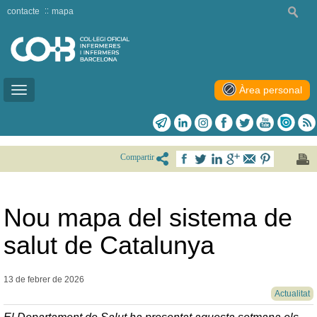
contacte
mapa
Àrea personal
Toggle
navigation
Compartir
Nou mapa del sistema de
salut de Catalunya
13 de febrer de
2026
Actualitat