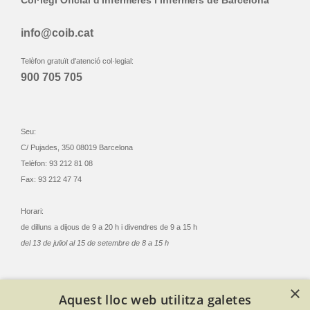
info@coib.cat
Telèfon gratuït d'atenció col·legial:
900 705 705
Seu:
C/ Pujades, 350 08019 Barcelona
Telèfon: 93 212 81 08
Fax: 93 212 47 74
Horari:
de dilluns a dijous de 9 a 20 h i divendres de 9 a 15 h
del 13 de juliol al 15 de setembre de 8 a 15 h
×
Aquest lloc web utilitza galetes