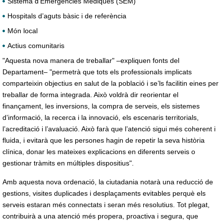
Sistema d’Emergències Mèdiques (SEM)
Hospitals d’aguts bàsic i de referència
Món local
Actius comunitaris
"Aquesta nova manera de treballar" –expliquen fonts del
Departament– "permetrà que tots els professionals implicats
comparteixin objectius en salut de la població i se’ls facilitin eines per
treballar de forma integrada. Això voldrà dir reorientar el
finançament, les inversions, la compra de serveis, els sistemes
d’informació, la recerca i la innovació, els escenaris territorials,
l’acreditació i l’avaluació. Això farà que l’atenció sigui més coherent i
fluida, i evitarà que les persones hagin de repetir la seva història
clínica, donar les mateixes explicacions en diferents serveis o
gestionar tràmits en múltiples dispositius".
Amb aquesta nova ordenació, la ciutadania notarà una reducció de
gestions, visites duplicades i desplaçaments evitables perquè els
serveis estaran més connectats i seran més resolutius. Tot plegat,
contribuirà a una atenció més propera, proactiva i segura, que