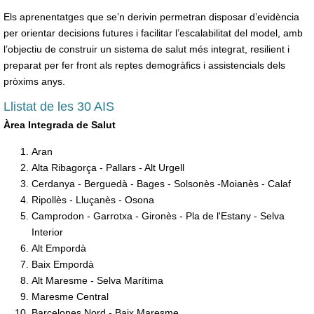
Els aprenentatges que se’n derivin permetran disposar d’evidència
per orientar decisions futures i facilitar l’escalabilitat del model, amb
l’objectiu de construir un sistema de salut més integrat, resilient i
preparat per fer front als reptes demogràfics i assistencials dels
pròxims anys.
Llistat de les 30 AIS
Àrea Integrada de Salut
Aran
Alta Ribagorça - Pallars - Alt Urgell
Cerdanya - Berguedà - Bages - Solsonès -Moianès - Calaf
Ripollès - Lluçanès - Osona
Camprodon - Garrotxa - Gironès - Pla de l'Estany - Selva
Interior
Alt Empordà
Baix Empordà
Alt Maresme - Selva Marítima
Maresme Central
Barcelones Nord - Baix Maresme