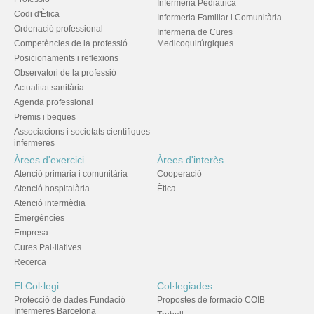
Infermeria Pediàtrica
Codi d'Ètica
Infermeria Familiar i Comunitària
Ordenació professional
Infermeria de Cures
Competències de la professió
Medicoquirúrgiques
Posicionaments i reflexions
Observatori de la professió
Actualitat sanitària
Agenda professional
Premis i beques
Associacions i societats científiques
infermeres
Àrees d'exercici
Àrees d'interès
Atenció primària i comunitària
Cooperació
Atenció hospitalària
Ètica
Atenció intermèdia
Emergències
Empresa
Cures Pal·liatives
Recerca
El Col·legi
Col·legiades
Protecció de dades Fundació
Propostes de formació COIB
Infermeres Barcelona