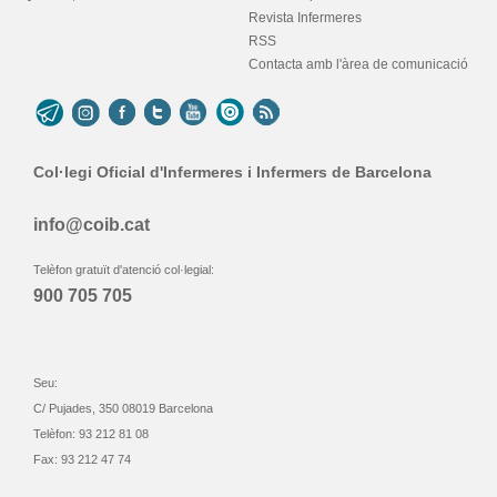
Revista Infermeres
RSS
Contacta amb l'àrea de comunicació
Col·legi Oficial d'Infermeres i Infermers de Barcelona
info@coib.cat
Telèfon gratuït d'atenció col·legial:
900 705 705
Seu:
C/ Pujades, 350 08019 Barcelona
Telèfon: 93 212 81 08
Fax: 93 212 47 74