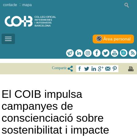
contacte
mapa
Àrea personal
Toggle
navigation
Compartir
El COIB impulsa
campanyes de
conscienciació sobre
sostenibilitat i impacte