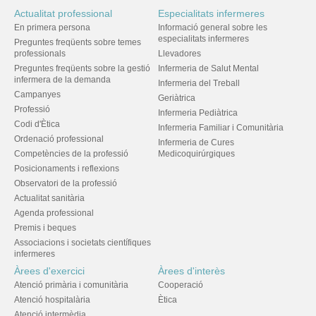
Actualitat professional
Especialitats infermeres
En primera persona
Informació general sobre les
especialitats infermeres
Preguntes freqüents sobre temes
professionals
Llevadores
Preguntes freqüents sobre la gestió
Infermeria de Salut Mental
infermera de la demanda
Infermeria del Treball
Campanyes
Geriàtrica
Professió
Infermeria Pediàtrica
Codi d'Ètica
Infermeria Familiar i Comunitària
Ordenació professional
Infermeria de Cures
Competències de la professió
Medicoquirúrgiques
Posicionaments i reflexions
Observatori de la professió
Actualitat sanitària
Agenda professional
Premis i beques
Associacions i societats científiques
infermeres
Àrees d'exercici
Àrees d'interès
Atenció primària i comunitària
Cooperació
Atenció hospitalària
Ètica
Atenció intermèdia