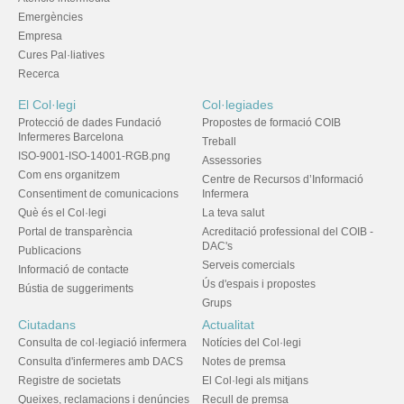
Emergències
Empresa
Cures Pal·liatives
Recerca
El Col·legi
Col·legiades
Protecció de dades Fundació
Propostes de formació COIB
Infermeres Barcelona
Treball
ISO-9001-ISO-14001-RGB.png
Assessories
Com ens organitzem
Centre de Recursos d’Informació
Consentiment de comunicacions
Infermera
Què és el Col·legi
La teva salut
Portal de transparència
Acreditació professional del COIB -
DAC's
Publicacions
Serveis comercials
Informació de contacte
Ús d'espais i propostes
Bústia de suggeriments
Grups
Ciutadans
Actualitat
Consulta de col·legiació infermera
Notícies del Col·legi
Consulta d'infermeres amb DACS
Notes de premsa
Registre de societats
El Col·legi als mitjans
Queixes, reclamacions i denúncies
Recull de premsa