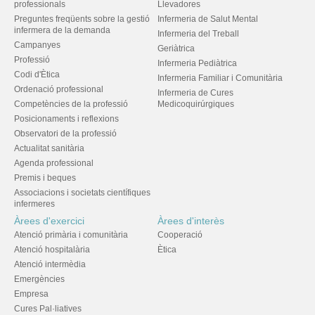
professionals
Llevadores
Preguntes freqüents sobre la gestió
Infermeria de Salut Mental
infermera de la demanda
Infermeria del Treball
Campanyes
Geriàtrica
Professió
Infermeria Pediàtrica
Codi d'Ètica
Infermeria Familiar i Comunitària
Ordenació professional
Infermeria de Cures
Competències de la professió
Medicoquirúrgiques
Posicionaments i reflexions
Observatori de la professió
Actualitat sanitària
Agenda professional
Premis i beques
Associacions i societats científiques
infermeres
Àrees d'exercici
Àrees d'interès
Atenció primària i comunitària
Cooperació
Atenció hospitalària
Ètica
Atenció intermèdia
Emergències
Empresa
Cures Pal·liatives