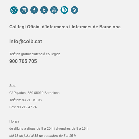
Col·legi Oficial d'Infermeres i Infermers de Barcelona
info@coib.cat
Telèfon gratuït d'atenció col·legial:
900 705 705
Seu:
C/ Pujades, 350 08019 Barcelona
Telèfon: 93 212 81 08
Fax: 93 212 47 74
Horari:
de dilluns a dijous de 9 a 20 h i divendres de 9 a 15 h
del 13 de juliol al 15 de setembre de 8 a 15 h