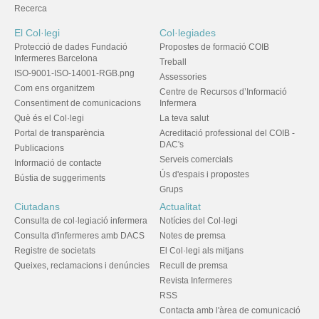
Recerca
El Col·legi
Col·legiades
Protecció de dades Fundació
Propostes de formació COIB
Infermeres Barcelona
Treball
ISO-9001-ISO-14001-RGB.png
Assessories
Com ens organitzem
Centre de Recursos d’Informació
Consentiment de comunicacions
Infermera
Què és el Col·legi
La teva salut
Portal de transparència
Acreditació professional del COIB -
DAC's
Publicacions
Serveis comercials
Informació de contacte
Ús d'espais i propostes
Bústia de suggeriments
Grups
Ciutadans
Actualitat
Consulta de col·legiació infermera
Notícies del Col·legi
Consulta d'infermeres amb DACS
Notes de premsa
Registre de societats
El Col·legi als mitjans
Queixes, reclamacions i denúncies
Recull de premsa
Revista Infermeres
RSS
Contacta amb l'àrea de comunicació