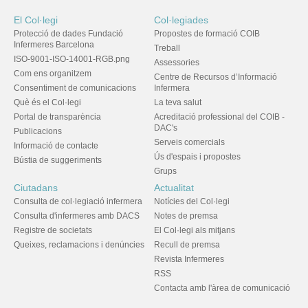
El Col·legi
Col·legiades
Protecció de dades Fundació
Propostes de formació COIB
Infermeres Barcelona
Treball
ISO-9001-ISO-14001-RGB.png
Assessories
Com ens organitzem
Centre de Recursos d’Informació
Consentiment de comunicacions
Infermera
Què és el Col·legi
La teva salut
Portal de transparència
Acreditació professional del COIB -
DAC's
Publicacions
Serveis comercials
Informació de contacte
Ús d'espais i propostes
Bústia de suggeriments
Grups
Ciutadans
Actualitat
Consulta de col·legiació infermera
Notícies del Col·legi
Consulta d'infermeres amb DACS
Notes de premsa
Registre de societats
El Col·legi als mitjans
Queixes, reclamacions i denúncies
Recull de premsa
Revista Infermeres
RSS
Contacta amb l'àrea de comunicació