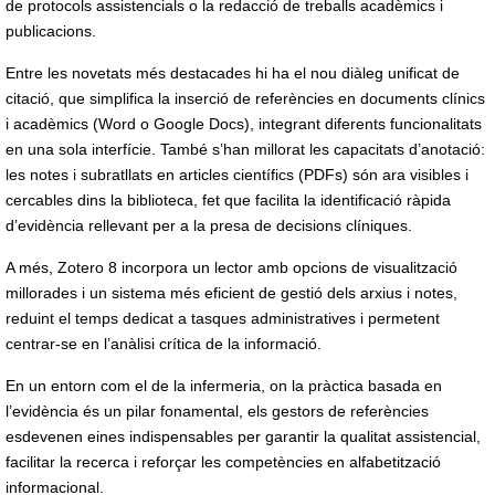
de protocols assistencials o la redacció de treballs acadèmics i
publicacions.
Entre les novetats més destacades hi ha el nou diàleg unificat de
citació, que simplifica la inserció de referències en documents clínics
i acadèmics (Word o Google Docs), integrant diferents funcionalitats
en una sola interfície. També s’han millorat les capacitats d’anotació:
les notes i subratllats en articles científics (PDFs) són ara visibles i
cercables dins la biblioteca, fet que facilita la identificació ràpida
d’evidència rellevant per a la presa de decisions clíniques.
A més, Zotero 8 incorpora un lector amb opcions de visualització
millorades i un sistema més eficient de gestió dels arxius i notes,
reduint el temps dedicat a tasques administratives i permetent
centrar-se en l’anàlisi crítica de la informació.
En un entorn com el de la infermeria, on la pràctica basada en
l’evidència és un pilar fonamental, els gestors de referències
esdevenen eines indispensables per garantir la qualitat assistencial,
facilitar la recerca i reforçar les competències en alfabetització
informacional.