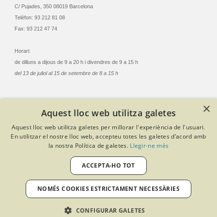
C/ Pujades, 350 08019 Barcelona
Telèfon: 93 212 81 08
Fax: 93 212 47 74
Horari:
de dilluns a dijous de 9 a 20 h i divendres de 9 a 15 h
del 13 de juliol al 15 de setembre de 8 a 15 h
×
Aquest lloc web utilitza galetes
© Col·legi Oficial Infermeres i Infermers de Barcelona
Aquest lloc web utilitza galetes per millorar l'experiència de l'usuari.
Criteris de privacitat
Política de cookies
Avís legal
En utilitzar el nostre lloc web, accepteu totes les galetes d’acord amb
Política de protecció de dades
Política de qualitat
la nostra Política de galetes.
Llegir-ne més
Canal de denúncies
Desenvolupat amb Softeng Portal Builder
ACCEPTA-HO TOT
NOMÉS COOKIES ESTRICTAMENT NECESSÀRIES
CONFIGURAR GALETES