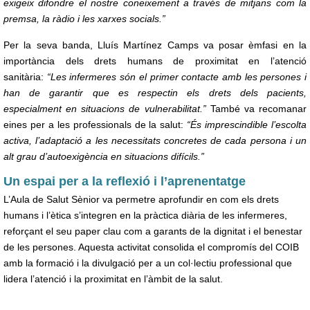
exigeix difondre el nostre coneixement a través de mitjans com la
premsa, la ràdio i les xarxes socials.”
Per la seva banda, Lluís Martínez Camps va posar èmfasi en la
importància dels drets humans de proximitat en l’atenció
sanitària:
“Les infermeres són el primer contacte amb les persones i
han de garantir que es respectin els drets dels pacients,
especialment en situacions de vulnerabilitat.”
També va recomanar
eines per a les professionals de la salut:
“És imprescindible l’escolta
activa, l’adaptació a les necessitats concretes de cada persona i un
alt grau d’autoexigència en situacions difícils.”
Un espai per a la reflexió i l’aprenentatge
L’Aula de Salut Sènior va permetre aprofundir en com els drets
humans i l’ètica s’integren en la pràctica diària de les infermeres,
reforçant el seu paper clau com a garants de la dignitat i el benestar
de les persones. Aquesta activitat consolida el compromís del COIB
amb la formació i la divulgació per a un col·lectiu professional que
lidera l’atenció i la proximitat en l’àmbit de la salut.