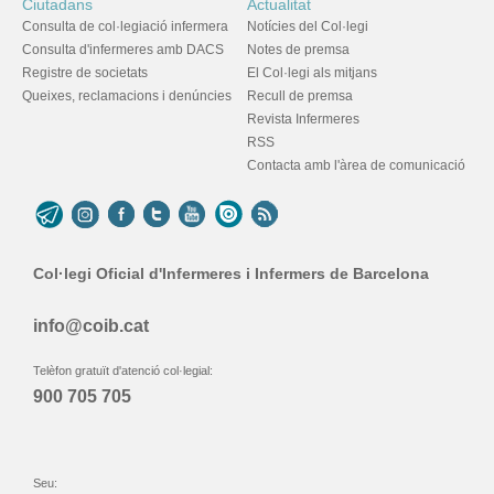
Ciutadans
Actualitat
Consulta de col·legiació infermera
Notícies del Col·legi
Consulta d'infermeres amb DACS
Notes de premsa
Registre de societats
El Col·legi als mitjans
Queixes, reclamacions i denúncies
Recull de premsa
Revista Infermeres
RSS
Contacta amb l'àrea de comunicació
Col·legi Oficial d'Infermeres i Infermers de Barcelona
info@coib.cat
Telèfon gratuït d'atenció col·legial:
900 705 705
Seu: