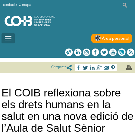
contacte
mapa
Àrea personal
Toggle
navigation
Compartir
El COIB reflexiona sobre
els drets humans en la
salut en una nova edició de
l’Aula de Salut Sènior