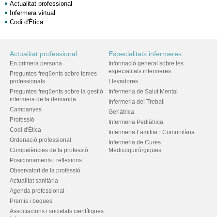
Actualitat professional
Infermera virtual
Codi d'Ètica
Actualitat professional
Especialitats infermeres
En primera persona
Informació general sobre les
especialitats infermeres
Preguntes freqüents sobre temes
professionals
Llevadores
Preguntes freqüents sobre la gestió
Infermeria de Salut Mental
infermera de la demanda
Infermeria del Treball
Campanyes
Geriàtrica
Professió
Infermeria Pediàtrica
Codi d'Ètica
Infermeria Familiar i Comunitària
Ordenació professional
Infermeria de Cures
Competències de la professió
Medicoquirúrgiques
Posicionaments i reflexions
Observatori de la professió
Actualitat sanitària
Agenda professional
Premis i beques
Associacions i societats científiques