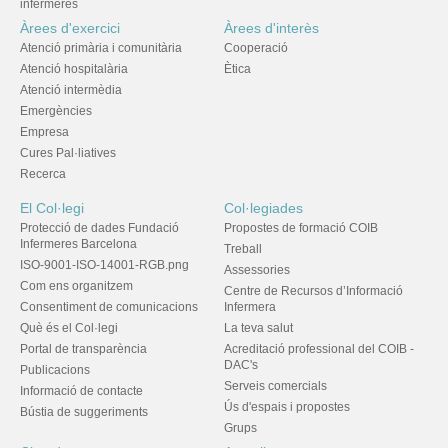
infermeres
Àrees d'exercici
Àrees d'interès
Atenció primària i comunitària
Cooperació
Atenció hospitalària
Ètica
Atenció intermèdia
Emergències
Empresa
Cures Pal·liatives
Recerca
El Col·legi
Col·legiades
Protecció de dades Fundació
Propostes de formació COIB
Infermeres Barcelona
Treball
ISO-9001-ISO-14001-RGB.png
Assessories
Com ens organitzem
Centre de Recursos d’Informació
Consentiment de comunicacions
Infermera
Què és el Col·legi
La teva salut
Portal de transparència
Acreditació professional del COIB -
DAC's
Publicacions
Serveis comercials
Informació de contacte
Ús d'espais i propostes
Bústia de suggeriments
Grups