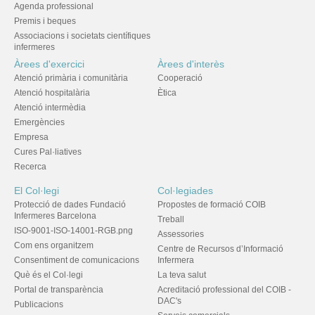
Agenda professional
Premis i beques
Associacions i societats científiques
infermeres
Àrees d'exercici
Àrees d'interès
Atenció primària i comunitària
Cooperació
Atenció hospitalària
Ètica
Atenció intermèdia
Emergències
Empresa
Cures Pal·liatives
Recerca
El Col·legi
Col·legiades
Protecció de dades Fundació
Propostes de formació COIB
Infermeres Barcelona
Treball
ISO-9001-ISO-14001-RGB.png
Assessories
Com ens organitzem
Centre de Recursos d’Informació
Consentiment de comunicacions
Infermera
Què és el Col·legi
La teva salut
Portal de transparència
Acreditació professional del COIB -
DAC's
Publicacions