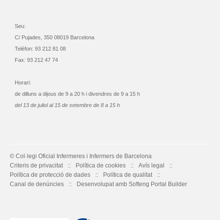
Seu:
C/ Pujades, 350 08019 Barcelona
Telèfon: 93 212 81 08
Fax: 93 212 47 74
Horari:
de dilluns a dijous de 9 a 20 h i divendres de 9 a 15 h
del 13 de juliol al 15 de setembre de 8 a 15 h
© Col·legi Oficial Infermeres i Infermers de Barcelona
Criteris de privacitat
Política de cookies
Avís legal
Política de protecció de dades
Política de qualitat
Canal de denúncies
Desenvolupat amb Softeng Portal Builder