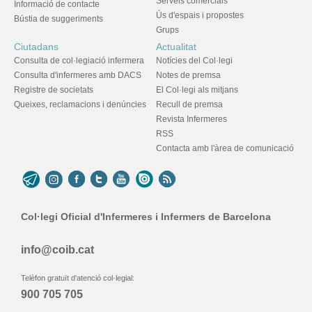
Serveis comercials
Informació de contacte
Ús d'espais i propostes
Bústia de suggeriments
Grups
Ciutadans
Actualitat
Consulta de col·legiació infermera
Notícies del Col·legi
Consulta d'infermeres amb DACS
Notes de premsa
Registre de societats
El Col·legi als mitjans
Queixes, reclamacions i denúncies
Recull de premsa
Revista Infermeres
RSS
Contacta amb l'àrea de comunicació
Col·legi Oficial d'Infermeres i Infermers de Barcelona
info@coib.cat
Telèfon gratuït d'atenció col·legial:
900 705 705