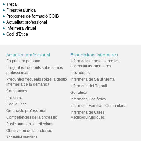
Treball
Finestreta única
Propostes de formació COIB
Actualitat professional
Infermera virtual
Codi d'Ètica
Actualitat professional
Especialitats infermeres
En primera persona
Informació general sobre les
especialitats infermeres
Preguntes freqüents sobre temes
professionals
Llevadores
Preguntes freqüents sobre la gestió
Infermeria de Salut Mental
infermera de la demanda
Infermeria del Treball
Campanyes
Geriàtrica
Professió
Infermeria Pediàtrica
Codi d'Ètica
Infermeria Familiar i Comunitària
Ordenació professional
Infermeria de Cures
Competències de la professió
Medicoquirúrgiques
Posicionaments i reflexions
Observatori de la professió
Actualitat sanitària