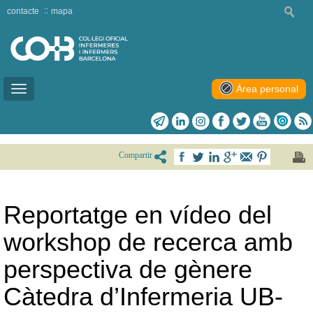
contacte
mapa
Àrea personal
Toggle
navigation
Compartir
Reportatge en vídeo del
workshop de recerca amb
perspectiva de gènere
Càtedra d’Infermeria UB-