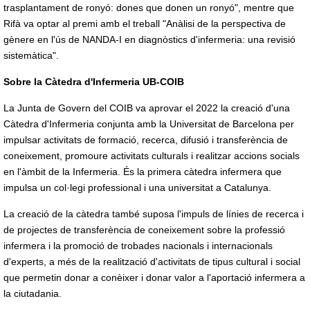
trasplantament de ronyó: dones que donen un ronyó", mentre que
Rifà va optar al premi amb el treball "Anàlisi de la perspectiva de
gènere en l'ús de NANDA-I en diagnòstics d'infermeria: una revisió
sistemàtica".
Sobre la Càtedra d'Infermeria UB-COIB
La Junta de Govern del COIB va aprovar el 2022 la creació d'una
Càtedra d'Infermeria conjunta amb la Universitat de Barcelona per
impulsar activitats de formació, recerca, difusió i transferència de
coneixement, promoure activitats culturals i realitzar accions socials
en l'àmbit de la Infermeria. És la primera càtedra infermera que
impulsa un col·legi professional i una universitat a Catalunya.
La creació de la càtedra també suposa l'impuls de línies de recerca i
de projectes de transferència de coneixement sobre la professió
infermera i la promoció de trobades nacionals i internacionals
d'experts, a més de la realització d'activitats de tipus cultural i social
que permetin donar a conèixer i donar valor a l'aportació infermera a
la ciutadania.