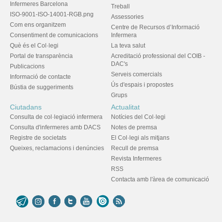
Infermeres Barcelona
Treball
ISO-9001-ISO-14001-RGB.png
Assessories
Com ens organitzem
Centre de Recursos d’Informació
Consentiment de comunicacions
Infermera
Què és el Col·legi
La teva salut
Portal de transparència
Acreditació professional del COIB -
DAC's
Publicacions
Serveis comercials
Informació de contacte
Ús d'espais i propostes
Bústia de suggeriments
Grups
Ciutadans
Actualitat
Consulta de col·legiació infermera
Notícies del Col·legi
Consulta d'infermeres amb DACS
Notes de premsa
Registre de societats
El Col·legi als mitjans
Queixes, reclamacions i denúncies
Recull de premsa
Revista Infermeres
RSS
Contacta amb l'àrea de comunicació