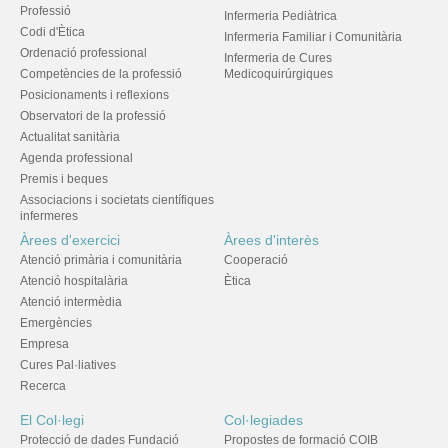
Professió
Infermeria Pediàtrica
Codi d'Ètica
Infermeria Familiar i Comunitària
Ordenació professional
Infermeria de Cures
Competències de la professió
Medicoquirúrgiques
Posicionaments i reflexions
Observatori de la professió
Actualitat sanitària
Agenda professional
Premis i beques
Associacions i societats científiques
infermeres
Àrees d'exercici
Àrees d'interès
Atenció primària i comunitària
Cooperació
Atenció hospitalària
Ètica
Atenció intermèdia
Emergències
Empresa
Cures Pal·liatives
Recerca
El Col·legi
Col·legiades
Protecció de dades Fundació
Propostes de formació COIB