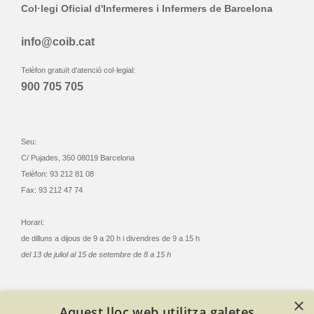
Col·legi Oficial d'Infermeres i Infermers de Barcelona
info@coib.cat
Telèfon gratuït d'atenció col·legial:
900 705 705
Seu:
C/ Pujades, 350 08019 Barcelona
Telèfon: 93 212 81 08
Fax: 93 212 47 74
Horari:
de dilluns a dijous de 9 a 20 h i divendres de 9 a 15 h
del 13 de juliol al 15 de setembre de 8 a 15 h
×
Aquest lloc web utilitza galetes