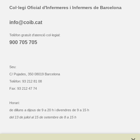
Col·legi Oficial d'Infermeres i Infermers de Barcelona
info@coib.cat
Telèfon gratuït d'atenció col·legial:
900 705 705
Seu:
C/ Pujades, 350 08019 Barcelona
Telèfon: 93 212 81 08
Fax: 93 212 47 74
Horari:
de dilluns a dijous de 9 a 20 h i divendres de 9 a 15 h
del 13 de juliol al 15 de setembre de 8 a 15 h