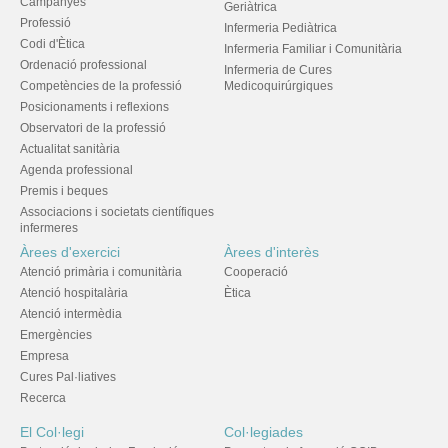
Campanyes
Geriàtrica
Professió
Infermeria Pediàtrica
Codi d'Ètica
Infermeria Familiar i Comunitària
Ordenació professional
Infermeria de Cures
Competències de la professió
Medicoquirúrgiques
Posicionaments i reflexions
Observatori de la professió
Actualitat sanitària
Agenda professional
Premis i beques
Associacions i societats científiques
infermeres
Àrees d'exercici
Àrees d'interès
Atenció primària i comunitària
Cooperació
Atenció hospitalària
Ètica
Atenció intermèdia
Emergències
Empresa
Cures Pal·liatives
Recerca
El Col·legi
Col·legiades