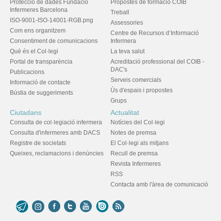
Protecció de dades Fundació
Propostes de formació COIB
Infermeres Barcelona
Treball
ISO-9001-ISO-14001-RGB.png
Assessories
Com ens organitzem
Centre de Recursos d’Informació
Consentiment de comunicacions
Infermera
Què és el Col·legi
La teva salut
Portal de transparència
Acreditació professional del COIB -
DAC's
Publicacions
Serveis comercials
Informació de contacte
Ús d'espais i propostes
Bústia de suggeriments
Grups
Ciutadans
Actualitat
Consulta de col·legiació infermera
Notícies del Col·legi
Consulta d'infermeres amb DACS
Notes de premsa
Registre de societats
El Col·legi als mitjans
Queixes, reclamacions i denúncies
Recull de premsa
Revista Infermeres
RSS
Contacta amb l'àrea de comunicació