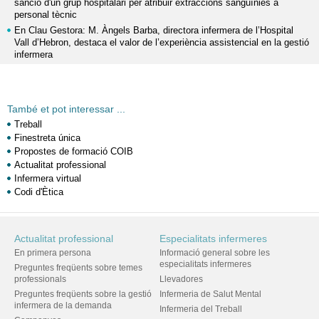
sanció d'un grup hospitalari per atribuir extraccions sanguínies a
personal tècnic
En Clau Gestora: M. Àngels Barba, directora infermera de l’Hospital
Vall d’Hebron, destaca el valor de l’experiència assistencial en la gestió
infermera
També et pot interessar ...
Treball
Finestreta única
Propostes de formació COIB
Actualitat professional
Infermera virtual
Codi d'Ètica
Actualitat professional
Especialitats infermeres
En primera persona
Informació general sobre les
especialitats infermeres
Preguntes freqüents sobre temes
professionals
Llevadores
Preguntes freqüents sobre la gestió
Infermeria de Salut Mental
infermera de la demanda
Infermeria del Treball