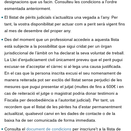
designacions que us facin. Consulteu les condicions a l'ordre
esmentada anteriorment.
El llistat de pèrits judicials s’actualitza una vegada a l’any. Per
tant, la vostra disponibilitat per actuar com a perit serà vigent fins
al mes de desembre del proper any.
Des del moment que un professional accedeix a aquesta llista
està subjecte a la possibilitat que sigui cridat per un òrgan
jurisdiccional de l’àmbit on ha declarat la seva voluntat de treball.
La Llei d’enjudiciament civil únicament preveu que el perit pugui
excusar-se d’acceptar el càrrec si al·lega una causa justificada.
En el cas que la persona inscrita excusi el seu nomenament de
manera reiterada pot ser exclòs del llistat sense perjudici de les
mesures que pugui presentar el jutjat (multes de fins a 600€ i en
cas de reiteració el jutge o magistrat podria donar testimoni a
Fiscalia per desobediència a l’autoritat judicial). Per tant, us
recordem que el llistat de les pèrites ha d’estar permanentment
actualitzat, qualsevol canvi en les dades de contacte o de la
baixa ha de ser comunicada de forma immediata.
Consulta el
document de condicions
per inscriure't a la llista de