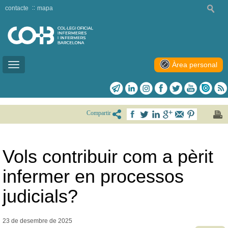
contacte
mapa
Àrea personal
Toggle
navigation
Compartir
Vols contribuir com a pèrit
infermer en processos
judicials?
23 de desembre de
2025