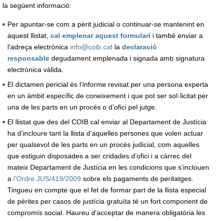
la següent informació:
Per apuntar-se com a pèrit judicial o continuar-se mantenint en
aquest llistat,
cal emplenar aquest formulari
i també enviar a
l'adreça electrònica
info@coib.cat
la
declaració
responsable
degudament emplenada i signada amb signatura
electrònica vàlida.
El dictamen pericial és l’informe revisat per una persona experta
en un àmbit específic de coneixement i que pot ser sol·licitat per
una de les parts en un procés o d’ofici pel jutge.
El llistat que des del COIB cal enviar al Departament de Justícia
ha d’incloure tant la llista d’aquelles persones que volen actuar
per qualsevol de les parts en un procés judicial, com aquelles
que estiguin disposades a ser cridades d’ofici i a càrrec del
mateix Departament de Justícia en les condicions que s’inclouen
a
l’Ordre JUS/419/2009
sobre els pagaments de peritatges.
Tingueu en compte que el fet de formar part de la llista especial
de pèrites per casos de justícia gratuïta té un fort component de
compromís social. Haureu d'acceptar de manera obligatòria les