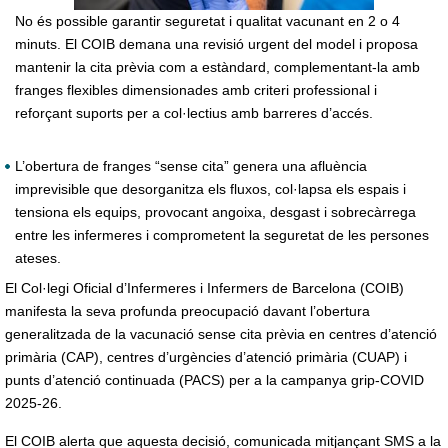
No és possible garantir seguretat i qualitat vacunant en 2 o 4
minuts. El COIB demana una revisió urgent del model i proposa
mantenir la cita prèvia com a estàndard, complementant-la amb
franges flexibles dimensionades amb criteri professional i
reforçant suports per a col·lectius amb barreres d’accés.
L’obertura de franges “sense cita” genera una afluència
imprevisible que desorganitza els fluxos, col·lapsa els espais i
tensiona els equips, provocant angoixa, desgast i sobrecàrrega
entre les infermeres i comprometent la seguretat de les persones
ateses.
El Col·legi Oficial d’Infermeres i Infermers de Barcelona (COIB)
manifesta la seva profunda preocupació davant l’obertura
generalitzada de la vacunació sense cita prèvia en centres d’atenció
primària (CAP), centres d’urgències d’atenció primària (CUAP) i
punts d’atenció continuada (PACS) per a la campanya grip-COVID
2025-26.
El COIB alerta que aquesta decisió, comunicada mitjançant SMS a la