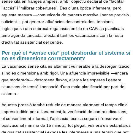
sense cita en franges àmplies, amb l’objectiu declarat de “facilitar
l’accés” i “millorar cobertures”. Des d’una òptica infermera, però,
aquesta mesura —comunicada de manera massiva i sense previsió
suficient— pot generar afluències descontrolades, tensions
logístiques i una sobrecàrrega insostenible en CAPs ja planificats
amb agenda tancada, afectant tant les vacunacions com la resta
d’activitat assistencial del centre.
Per què el “sense cita” pot desbordar el sistema si
no es dimensiona correctament?
La vacunació sense cita és altament vulnerable a la desorganització
si no es dimensiona amb rigor. Una afluència imprevisible —encara
que moderada— desordena fluxos, allarga les esperes i genera
situacions de tensió i sensació d’una mala planificació per part del
sistema.
Aquesta pressió també redueix de manera alarmant el temps clínic
imprescindible per a l’anamnesi, la verificació de contraindicacions,
el consentiment informat, l’aplicació tècnica segura i l’observació
postvacunal mínima de 15 minuts. Tot plegat, vulnera els estàndards
de qualitat assistencial i exposa les infermeres a una tensió que pot