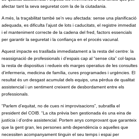
afectar tant la seva seguretat com la de la ciutadania.
A més, la traçabilitat també se’n veu afectada: sense una planificació
adequada, es dificulta l’ajust de lots i caducitats, el registre immediat
i el manteniment correcte de la cadena del fred, factors essencials
per garantir la seguretat i la confiança en el procés vacunal.
Aquest impacte es trasllada immediatament a la resta del centre: la
reassignació de professionals i d’espais cap al “sense cita” col·lapsa
la resta de dispositius i redueix els marges operatius de les consultes
d’infermeria, medicina de família, cures programades i urgències. El
resultat és un desgast acumulat dels equips, una pèrdua de qualitat
assistencial i un sentiment creixent de desbordament entre els
professionals.
“Parlem d’equitat, no de cues ni improvisacions”, subratlla el
president del COIB. “La cita prèvia ben gestionada és una eina de
justícia i d’ordre assistencial. Portem anys comprovant que garanteix
que la gent gran, les persones amb dependència o aquelles que
necessiten acompanyament tinguin el seu temps i espai per