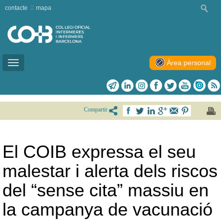
contacte
mapa
Àrea personal
Toggle
navigation
Compartir
El COIB expressa el seu
malestar i alerta dels riscos
del “sense cita” massiu en
la campanya de vacunació