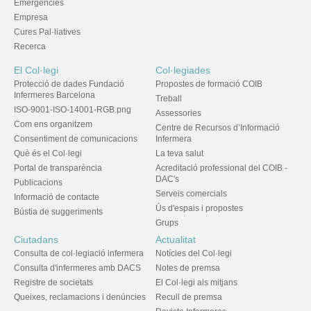
Emergències
Empresa
Cures Pal·liatives
Recerca
El Col·legi
Col·legiades
Protecció de dades Fundació
Propostes de formació COIB
Infermeres Barcelona
Treball
ISO-9001-ISO-14001-RGB.png
Assessories
Com ens organitzem
Centre de Recursos d’Informació
Consentiment de comunicacions
Infermera
Què és el Col·legi
La teva salut
Portal de transparència
Acreditació professional del COIB -
DAC's
Publicacions
Serveis comercials
Informació de contacte
Ús d'espais i propostes
Bústia de suggeriments
Grups
Ciutadans
Actualitat
Consulta de col·legiació infermera
Notícies del Col·legi
Consulta d'infermeres amb DACS
Notes de premsa
Registre de societats
El Col·legi als mitjans
Queixes, reclamacions i denúncies
Recull de premsa