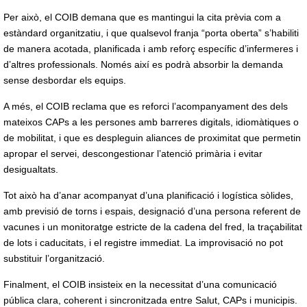
Per això, el COIB demana que es mantingui la cita prèvia com a
estàndard organitzatiu, i que qualsevol franja “porta oberta” s’habiliti
de manera acotada, planificada i amb reforç específic d’infermeres i
d’altres professionals. Només així es podrà absorbir la demanda
sense desbordar els equips.
A més, el COIB reclama que es reforci l’acompanyament des dels
mateixos CAPs a les persones amb barreres digitals, idiomàtiques o
de mobilitat, i que es despleguin aliances de proximitat que permetin
apropar el servei, descongestionar l’atenció primària i evitar
desigualtats.
Tot això ha d’anar acompanyat d’una planificació i logística sòlides,
amb previsió de torns i espais, designació d’una persona referent de
vacunes i un monitoratge estricte de la cadena del fred, la traçabilitat
de lots i caducitats, i el registre immediat. La improvisació no pot
substituir l’organització.
Finalment, el COIB insisteix en la necessitat d’una comunicació
pública clara, coherent i sincronitzada entre Salut, CAPs i municipis.