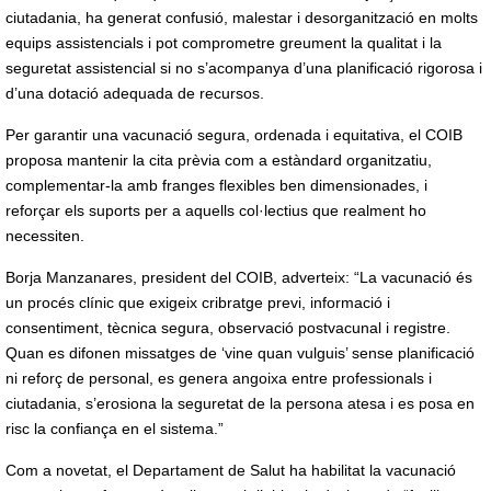
ciutadania, ha generat confusió, malestar i desorganització en molts
equips assistencials i pot comprometre greument la qualitat i la
seguretat assistencial si no s’acompanya d’una planificació rigorosa i
d’una dotació adequada de recursos.
Per garantir una vacunació segura, ordenada i equitativa, el COIB
proposa mantenir la cita prèvia com a estàndard organitzatiu,
complementar-la amb franges flexibles ben dimensionades, i
reforçar els suports per a aquells col·lectius que realment ho
necessiten.
Borja Manzanares, president del COIB, adverteix: “La vacunació és
un procés clínic que exigeix cribratge previ, informació i
consentiment, tècnica segura, observació postvacunal i registre.
Quan es difonen missatges de ‘vine quan vulguis’ sense planificació
ni reforç de personal, es genera angoixa entre professionals i
ciutadania, s’erosiona la seguretat de la persona atesa i es posa en
risc la confiança en el sistema.”
Com a novetat, el Departament de Salut ha habilitat la vacunació