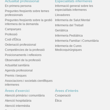
Actualitat professional
Especialitats infermeres
En primera persona
Informació general sobre les
especialitats infermeres
Preguntes freqüents sobre temes
professionals
Llevadores
Preguntes freqüents sobre la gestió
Infermeria de Salut Mental
infermera de la demanda
Infermeria del Treball
Campanyes
Geriàtrica
Professió
Infermeria Pediàtrica
Codi d'Ètica
Infermeria Familiar i Comunitària
Ordenació professional
Infermeria de Cures
Competències de la professió
Medicoquirúrgiques
Posicionaments i reflexions
Observatori de la professió
Actualitat sanitària
Agenda professional
Premis i beques
Associacions i societats científiques
infermeres
Àrees d'exercici
Àrees d'interès
Atenció primària i comunitària
Cooperació
Atenció hospitalària
Ètica
Atenció intermèdia