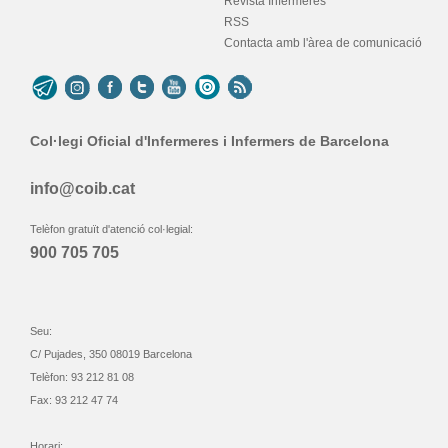
Revista Infermeres
RSS
Contacta amb l'àrea de comunicació
Col·legi Oficial d'Infermeres i Infermers de Barcelona
info@coib.cat
Telèfon gratuït d'atenció col·legial:
900 705 705
Seu:
C/ Pujades, 350 08019 Barcelona
Telèfon: 93 212 81 08
Fax: 93 212 47 74
Horari: