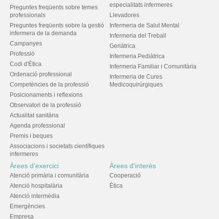
especialitats infermeres
Preguntes freqüents sobre temes
professionals
Llevadores
Preguntes freqüents sobre la gestió
Infermeria de Salut Mental
infermera de la demanda
Infermeria del Treball
Campanyes
Geriàtrica
Professió
Infermeria Pediàtrica
Codi d'Ètica
Infermeria Familiar i Comunitària
Ordenació professional
Infermeria de Cures
Competències de la professió
Medicoquirúrgiques
Posicionaments i reflexions
Observatori de la professió
Actualitat sanitària
Agenda professional
Premis i beques
Associacions i societats científiques
infermeres
Àrees d'exercici
Àrees d'interès
Atenció primària i comunitària
Cooperació
Atenció hospitalària
Ètica
Atenció intermèdia
Emergències
Empresa