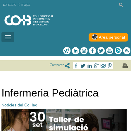
contacte
mapa
Àrea personal
Toggle
navigation
Compartir
Infermeria Pediàtrica
Notícies del Col·legi