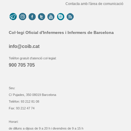
Contacta amb l'àrea de comunicació
Col·legi Oficial d'Infermeres i Infermers de Barcelona
info@coib.cat
Telèfon gratuït d'atenció col·legial:
900 705 705
Seu:
C/ Pujades, 350 08019 Barcelona
Telèfon: 93 212 81 08
Fax: 93 212 47 74
Horari:
de dilluns a dijous de 9 a 20 h i divendres de 9 a 15 h