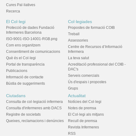
Cures Pal·liatives
Recerca
El Col·legi
Col·legiades
Protecció de dades Fundació
Propostes de formació COIB
Infermeres Barcelona
Treball
ISO-9001-ISO-14001-RGB.png
Assessories
Com ens organitzem
Centre de Recursos d’Informació
Consentiment de comunicacions
Infermera
Què és el Col·legi
La teva salut
Portal de transparència
Acreditació professional del COIB -
DAC's
Publicacions
Serveis comercials
Informació de contacte
Ús d'espais i propostes
Bústia de suggeriments
Grups
Ciutadans
Actualitat
Consulta de col·legiació infermera
Notícies del Col·legi
Consulta d'infermeres amb DACS
Notes de premsa
Registre de societats
El Col·legi als mitjans
Queixes, reclamacions i denúncies
Recull de premsa
Revista Infermeres
RSS