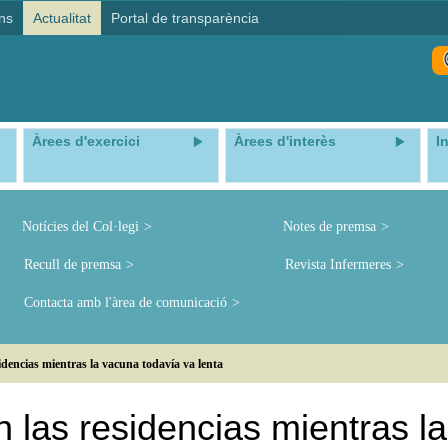
ns
Actualitat
Portal de transparència
Àrees d'exercici
Àrees d'interès
I
Notícies del Col·legi
Notes de premsa
Recull de premsa
Revista Infermeres
Contacta amb l'àrea de comunicació
sidencias mientras la vacuna todavía va lenta
n las residencias mientras la