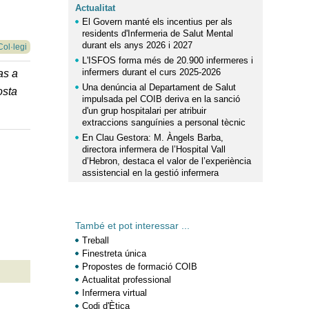
Actualitat
El Govern manté els incentius per als
residents d'Infermeria de Salut Mental
durant els anys 2026 i 2027
Col·legi
L'ISFOS forma més de 20.900 infermeres i
infermers durant el curs 2025-2026
as a
Una denúncia al Departament de Salut
osta
impulsada pel COIB deriva en la sanció
d'un grup hospitalari per atribuir
extraccions sanguínies a personal tècnic
En Clau Gestora: M. Àngels Barba,
directora infermera de l’Hospital Vall
d’Hebron, destaca el valor de l’experiència
assistencial en la gestió infermera
També et pot interessar ...
Treball
Finestreta única
Propostes de formació COIB
Actualitat professional
Infermera virtual
Codi d'Ètica