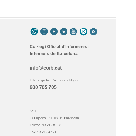
Col·legi Oficial d'Infermeres i
Infermers de Barcelona
info@coib.cat
Telèfon gratuït d'atenció col·legial:
900 705 705
Seu:
C/ Pujades, 350 08019 Barcelona
Telèfon: 93 212 81 08
Fax: 93 212 47 74