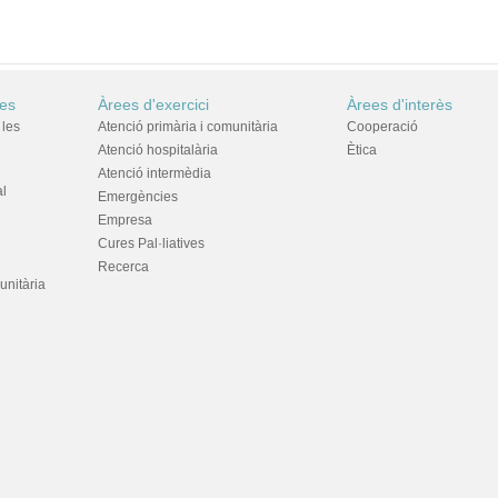
res
Àrees d'exercici
Àrees d'interès
 les
Atenció primària i comunitària
Cooperació
Atenció hospitalària
Ètica
Atenció intermèdia
al
Emergències
Empresa
Cures Pal·liatives
Recerca
unitària