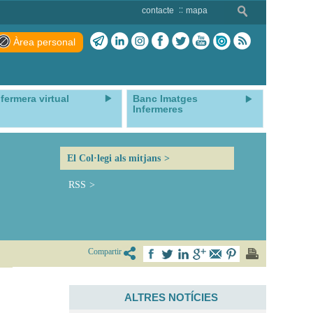
contacte
mapa
Àrea personal
nfermera virtual
Banc Imatges
Infermeres
El Col·legi als mitjans
RSS
Compartir
ALTRES NOTÍCIES