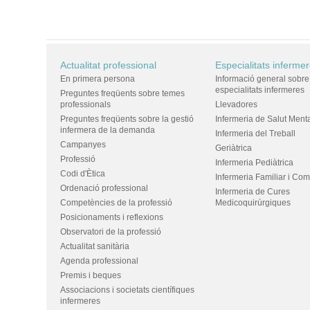
Actualitat professional
Especialitats inferme
En primera persona
Informació general sobre
especialitats infermeres
Preguntes freqüents sobre temes
professionals
Llevadores
Preguntes freqüents sobre la gestió
Infermeria de Salut Ment
infermera de la demanda
Infermeria del Treball
Campanyes
Geriàtrica
Professió
Infermeria Pediàtrica
Codi d'Ètica
Infermeria Familiar i Com
Ordenació professional
Infermeria de Cures
Competències de la professió
Medicoquirúrgiques
Posicionaments i reflexions
Observatori de la professió
Actualitat sanitària
Agenda professional
Premis i beques
Associacions i societats científiques
infermeres