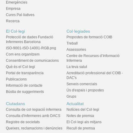
Emergències
Empresa
Cures Pal·liatives
Recerca
El Col·legi
Col·legiades
Protecció de dades Fundació
Propostes de formació COIB
Infermeres Barcelona
Treball
ISO-9001-ISO-14001-RGB.png
Assessories
Com ens organitzem
Centre de Recursos d’Informació
Consentiment de comunicacions
Infermera
Què és el Col·legi
La teva salut
Portal de transparència
Acreditació professional del COIB -
DAC's
Publicacions
Serveis comercials
Informació de contacte
Ús d'espais i propostes
Bústia de suggeriments
Grups
Ciutadans
Actualitat
Consulta de col·legiació infermera
Notícies del Col·legi
Consulta d'infermeres amb DACS
Notes de premsa
Registre de societats
El Col·legi als mitjans
Queixes, reclamacions i denúncies
Recull de premsa