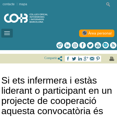
contacte
mapa
Àrea personal
Toggle
navigation
Compartir
Si ets infermera i estàs
liderant o participant en un
projecte de cooperació
aquesta convocatòria és