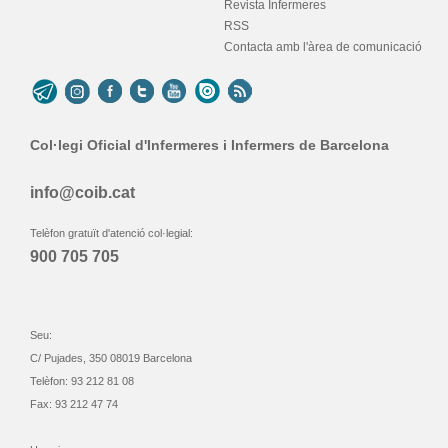
Revista Infermeres
RSS
Contacta amb l'àrea de comunicació
Col·legi Oficial d'Infermeres i Infermers de Barcelona
info@coib.cat
Telèfon gratuït d'atenció col·legial:
900 705 705
Seu:
C/ Pujades, 350 08019 Barcelona
Telèfon: 93 212 81 08
Fax: 93 212 47 74