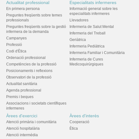
Actualitat professional
Especialitats infermeres
En primera persona
Informació general sobre les
especialitats infermeres
Preguntes freqüents sobre temes
professionals
Llevadores
Preguntes freqüents sobre la gestió
Infermeria de Salut Mental
infermera de la demanda
Infermeria del Treball
Campanyes
Geriàtrica
Professió
Infermeria Pediàtrica
Codi d'Ètica
Infermeria Familiar i Comunitària
Ordenació professional
Infermeria de Cures
Competències de la professió
Medicoquirúrgiques
Posicionaments i reflexions
Observatori de la professió
Actualitat sanitària
Agenda professional
Premis i beques
Associacions i societats científiques
infermeres
Àrees d'exercici
Àrees d'interès
Atenció primària i comunitària
Cooperació
Atenció hospitalària
Ètica
Atenció intermèdia