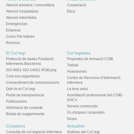
Atenció primària i comunitària
Cooperació
Atenció hospitalària
Ètica
Atenció intermèdia
Emergències
Empresa
Cures Pal·liatives
Recerca
El Col·legi
Col·legiades
Protecció de dades Fundació
Propostes de formació COIB
Infermeres Barcelona
Treball
ISO-9001-ISO-14001-RGB.png
Assessories
Com ens organitzem
Centre de Recursos d’Informació
Consentiment de comunicacions
Infermera
Què és el Col·legi
La teva salut
Portal de transparència
Acreditació professional del COIB -
DAC's
Publicacions
Serveis comercials
Informació de contacte
Ús d'espais i propostes
Bústia de suggeriments
Grups
Ciutadans
Actualitat
Consulta de col·legiació infermera
Notícies del Col·legi