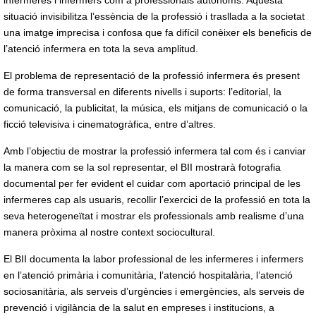
infermeres i infermers com a professionals autònoms. Aquesta
situació invisibilitza l’essència de la professió i trasllada a la societat
una imatge imprecisa i confosa que fa difícil conèixer els beneficis de
l’atenció infermera en tota la seva amplitud.
El problema de representació de la professió infermera és present
de forma transversal en diferents nivells i suports: l’editorial, la
comunicació, la publicitat, la música, els mitjans de comunicació o la
ficció televisiva i cinematogràfica, entre d’altres.
Amb l’objectiu de mostrar la professió infermera tal com és i canviar
la manera com se la sol representar, el BII mostrarà fotografia
documental per fer evident el cuidar com aportació principal de les
infermeres cap als usuaris, recollir l’exercici de la professió en tota la
seva heterogeneïtat i mostrar els professionals amb realisme d’una
manera pròxima al nostre context sociocultural.
El BII documenta la labor professional de les infermeres i infermers
en l’atenció primària i comunitària, l’atenció hospitalària, l’atenció
sociosanitària, als serveis d’urgències i emergències, als serveis de
prevenció i vigilància de la salut en empreses i institucions, a