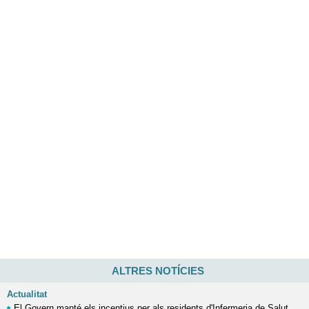
ALTRES NOTÍCIES
Actualitat
El Govern manté els incentius per als residents d'Infermeria de Salut