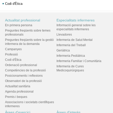
Codi d'Ètica
Actualitat professional
Especialitats infermeres
En primera persona
Informació general sobre les
especialitats infermeres
Preguntes freqüents sobre temes
professionals
Llevadores
Preguntes freqüents sobre la gestió
Infermeria de Salut Mental
infermera de la demanda
Infermeria del Treball
Campanyes
Geriàtrica
Professió
Infermeria Pediàtrica
Codi d'Ètica
Infermeria Familiar i Comunitària
Ordenació professional
Infermeria de Cures
Competències de la professió
Medicoquirúrgiques
Posicionaments i reflexions
Observatori de la professió
Actualitat sanitària
Agenda professional
Premis i beques
Associacions i societats científiques
infermeres
Àrees d'exercici
Àrees d'interès