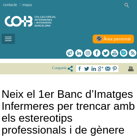
contacte
mapa
Àrea personal
Toggle
navigation
Compartir
Neix el 1er Banc d’Imatges
Infermeres per trencar amb
els estereotips
professionals i de gènere