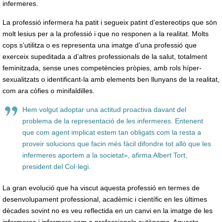
infermeres.
La professió infermera ha patit i segueix patint d’estereotips que són
molt lesius per a la professió i que no responen a la realitat. Molts
cops s’utilitza o es representa una imatge d’una professió que
exerceix supeditada a d’altres professionals de la salut, totalment
feminitzada, sense unes competències pròpies, amb rols híper-
sexualitzats o identificant-la amb elements ben llunyans de la realitat,
com ara còfies o minifaldilles.
Hem volgut adoptar una actitud proactiva davant del
problema de la representació de les infermeres. Entenent
que com agent implicat estem tan obligats com la resta a
proveir solucions que facin més fàcil difondre tot allò que les
infermeres aportem a la societat», afirma Albert Tort,
president del Col·legi.
La gran evolució que ha viscut aquesta professió en termes de
desenvolupament professional, acadèmic i científic en les últimes
dècades sovint no es veu reflectida en un canvi en la imatge de les