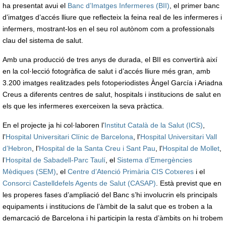
ha presentat avui el
Banc d’Imatges Infermeres (BII)
, el primer banc
d’imatges d’accés lliure que reflecteix la feina real de les infermeres i
infermers, mostrant-los en el seu rol autònom com a professionals
clau del sistema de salut.
Amb una producció de tres anys de durada, el BII es convertirà així
en la col·lecció fotogràfica de salut i d’accés lliure més gran, amb
3.200 imatges realitzades pels fotoperiodistes Àngel García i Ariadna
Creus a diferents centres de salut, hospitals i institucions de salut en
els que les infermeres exerceixen la seva pràctica.
En el projecte ja hi col·laboren l’
Institut Català de la Salut (ICS)
,
l’
Hospital Universitari Clínic de Barcelona
, l’
Hospital Universitari Vall
d’Hebron
, l’
Hospital de la Santa Creu i Sant Pau
, l’
Hospital de Mollet
,
l
’Hospital de Sabadell-Parc Taulí
, el
Sistema d’Emergències
Mèdiques (SEM)
, el
Centre d’Atenció Primària CIS Cotxeres
i el
Consorci Castelldefels Agents de Salut (CASAP)
. Està previst que en
les properes fases d’ampliació del Banc s’hi involucrin els principals
equipaments i institucions de l’àmbit de la salut que es troben a la
demarcació de Barcelona i hi participin la resta d’àmbits on hi trobem