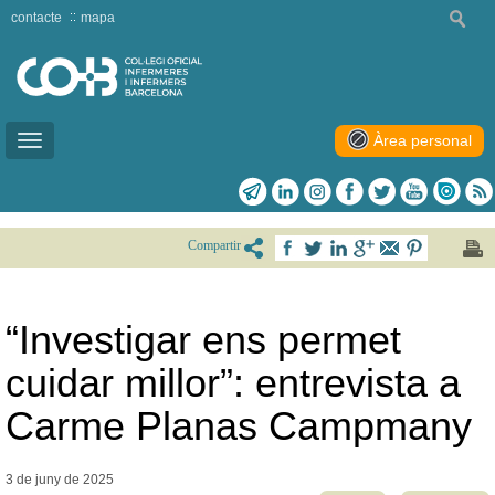
contacte
mapa
Àrea personal
Toggle
navigation
Compartir
“Investigar ens permet
cuidar millor”: entrevista a
Carme Planas Campmany
3 de juny de
2025