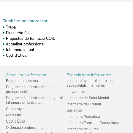
També et pot interessar ...
Treball
Finestreta única
Propostes de formació COIB
Actualitat professional
Infermera virtual
Codi d'Ètica
Actualitat professional
Especialitats infermeres
En primera persona
Informació general sobre les
especialitats infermeres
Preguntes freqüents sobre temes
professionals
Llevadores
Preguntes freqüents sobre la gestió
Infermeria de Salut Mental
infermera de la demanda
Infermeria del Treball
Campanyes
Geriàtrica
Professió
Infermeria Pediàtrica
Codi d'Ètica
Infermeria Familiar i Comunitària
Ordenació professional
Infermeria de Cures