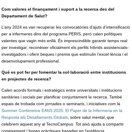
Com valores el finançament i suport a la recerca des del
Departament de Salut?
L’any 2024 es van recuperar les convocatòries d’ajuts d’intensificació
per a infermeres dins del programa PERIS, però calen polítiques
valentes que vagin més enllà. És imprescindible garantir temps real
per investigar, reconèixer oficialment els perfils híbrids assistencials-
investigadors i oferir beques i premis que estimulin l’excel·lència i el
desenvolupament professional.
Què es pot fer per fomentar la col·laboració entre institucions
en projectes de recerca?
Calen acords formals i estratègics entre universitats i institucions
sanitàries i socials per planificar conjuntament la recerca. També
espais de trobada com jornades o seminaris, i iniciatives com la
Summer Conference EANS 2025: El Paper de la Infermeria en la
Resposta als Desafiaments Globals
, sobre salut mental, que
celebrem aquest any al TecnoCampus. Tot això ajuda a compartir
coneixement i bones pràctiques basades en l’evidència.