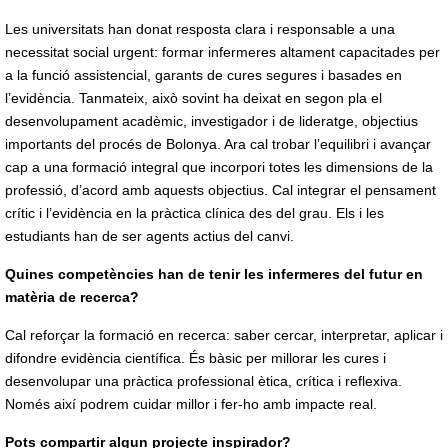
Les universitats han donat resposta clara i responsable a una
necessitat social urgent: formar infermeres altament capacitades per
a la funció assistencial, garants de cures segures i basades en
l’evidència. Tanmateix, això sovint ha deixat en segon pla el
desenvolupament acadèmic, investigador i de lideratge, objectius
importants del procés de Bolonya. Ara cal trobar l’equilibri i avançar
cap a una formació integral que incorpori totes les dimensions de la
professió, d’acord amb aquests objectius. Cal integrar el pensament
crític i l’evidència en la pràctica clínica des del grau. Els i les
estudiants han de ser agents actius del canvi.
Quines competències han de tenir les infermeres del futur en
matèria de recerca?
Cal reforçar la formació en recerca: saber cercar, interpretar, aplicar i
difondre evidència científica. És bàsic per millorar les cures i
desenvolupar una pràctica professional ètica, crítica i reflexiva.
Només així podrem cuidar millor i fer-ho amb impacte real.
Pots compartir algun projecte inspirador?