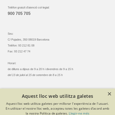
Telèfon gratuït d'atenció col·legial:
900 705 705
Seu:
C/ Pujades, 350 08019 Barcelona
Telèfon: 93 212 81 08
Fax: 93 212 47 74
Horari:
de dilluns a dijous de 9 a 20 h i divendres de 9 a 15 h
del 13 de juliol al 15 de setembre de 8 a 15 h
×
Aquest lloc web utilitza galetes
© Col·legi Oficial Infermeres i Infermers de Barcelona
Aquest lloc web utilitza galetes per millorar l'experiència de l'usuari.
Criteris de privacitat
Política de cookies
Avís legal
En utilitzar el nostre lloc web, accepteu totes les galetes d’acord amb
Política de protecció de dades
Política de qualitat
la nostra Política de galetes.
Llegir-ne més