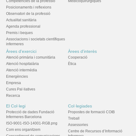
Competències de la professió
Medicoquirúrgiques
Posicionaments i reflexions
Observatori de la professió
Actualitat sanitària
Agenda professional
Premis i beques
Associacions i societats científiques
infermeres
Àrees d'exercici
Àrees d'interès
Atenció primària i comunitària
Cooperació
Atenció hospitalària
Ètica
Atenció intermèdia
Emergències
Empresa
Cures Pal·liatives
Recerca
El Col·legi
Col·legiades
Protecció de dades Fundació
Propostes de formació COIB
Infermeres Barcelona
Treball
ISO-9001-ISO-14001-RGB.png
Assessories
Com ens organitzem
Centre de Recursos d’Informació