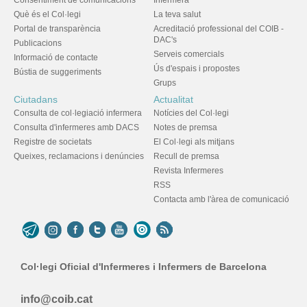
Consentiment de comunicacions
Infermera
Què és el Col·legi
La teva salut
Portal de transparència
Acreditació professional del COIB -
DAC's
Publicacions
Serveis comercials
Informació de contacte
Ús d'espais i propostes
Bústia de suggeriments
Grups
Ciutadans
Actualitat
Consulta de col·legiació infermera
Notícies del Col·legi
Consulta d'infermeres amb DACS
Notes de premsa
Registre de societats
El Col·legi als mitjans
Queixes, reclamacions i denúncies
Recull de premsa
Revista Infermeres
RSS
Contacta amb l'àrea de comunicació
Col·legi Oficial d'Infermeres i Infermers de Barcelona
info@coib.cat