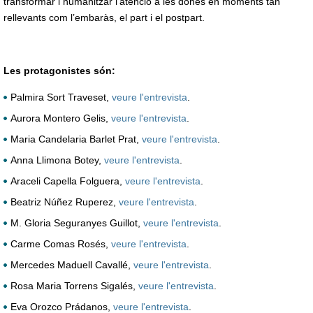
transformar i humanitzar l’atenció a les dones en moments tan
rellevants com l’embaràs, el part i el postpart.
Les protagonistes són:
Palmira Sort Traveset,
veure l'entrevista
.
Aurora Montero Gelis,
veure l'entrevista
.
Maria Candelaria Barlet Prat,
veure l'entrevista
.
Anna Llimona Botey,
veure l'entrevista
.
Araceli Capella Folguera,
veure l'entrevista
.
Beatriz Núñez Ruperez,
veure l'entrevista
.
M. Gloria Seguranyes Guillot,
veure l'entrevista
.
Carme Comas Rosés,
veure l'entrevista
.
Mercedes Maduell Cavallé,
veure l'entrevista
.
Rosa Maria Torrens Sigalés,
veure l'entrevista
.
Eva Orozco Prádanos,
veure l'entrevista
.