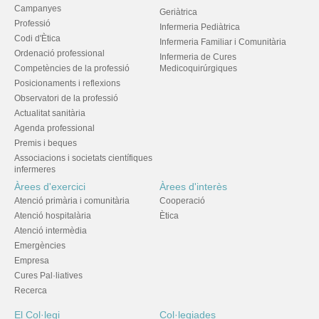
Campanyes
Geriàtrica
Professió
Infermeria Pediàtrica
Codi d'Ètica
Infermeria Familiar i Comunitària
Ordenació professional
Infermeria de Cures
Competències de la professió
Medicoquirúrgiques
Posicionaments i reflexions
Observatori de la professió
Actualitat sanitària
Agenda professional
Premis i beques
Associacions i societats científiques
infermeres
Àrees d'exercici
Àrees d'interès
Atenció primària i comunitària
Cooperació
Atenció hospitalària
Ètica
Atenció intermèdia
Emergències
Empresa
Cures Pal·liatives
Recerca
El Col·legi
Col·legiades