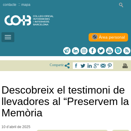
contacte
mapa
Àrea personal
Toggle
navigation
Compartir
Descobreix el testimoni de
llevadores al “Preservem la
Memòria
10 d’abril de
2025