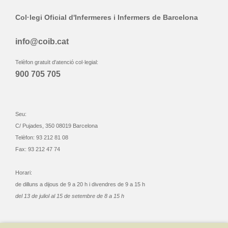
Col·legi Oficial d'Infermeres i Infermers de Barcelona
info@coib.cat
Telèfon gratuït d'atenció col·legial:
900 705 705
Seu:
C/ Pujades, 350 08019 Barcelona
Telèfon: 93 212 81 08
Fax: 93 212 47 74
Horari:
de dilluns a dijous de 9 a 20 h i divendres de 9 a 15 h
del 13 de juliol al 15 de setembre de 8 a 15 h