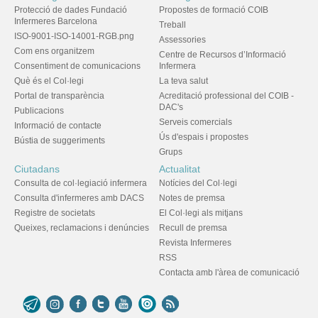
Protecció de dades Fundació
Propostes de formació COIB
Infermeres Barcelona
Treball
ISO-9001-ISO-14001-RGB.png
Assessories
Com ens organitzem
Centre de Recursos d’Informació
Consentiment de comunicacions
Infermera
Què és el Col·legi
La teva salut
Portal de transparència
Acreditació professional del COIB -
DAC's
Publicacions
Serveis comercials
Informació de contacte
Ús d'espais i propostes
Bústia de suggeriments
Grups
Ciutadans
Actualitat
Consulta de col·legiació infermera
Notícies del Col·legi
Consulta d'infermeres amb DACS
Notes de premsa
Registre de societats
El Col·legi als mitjans
Queixes, reclamacions i denúncies
Recull de premsa
Revista Infermeres
RSS
Contacta amb l'àrea de comunicació