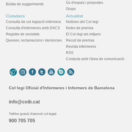
Ús d'espais i propostes
Bústia de suggeriments
Grups
Ciutadans
Actualitat
Consulta de col·legiació infermera
Notícies del Col·legi
Consulta d'infermeres amb DACS
Notes de premsa
Registre de societats
El Col·legi als mitjans
Queixes, reclamacions i denúncies
Recull de premsa
Revista Infermeres
RSS
Contacta amb l'àrea de comunicació
Col·legi Oficial d'Infermeres i Infermers de Barcelona
info@coib.cat
Telèfon gratuït d'atenció col·legial:
900 705 705