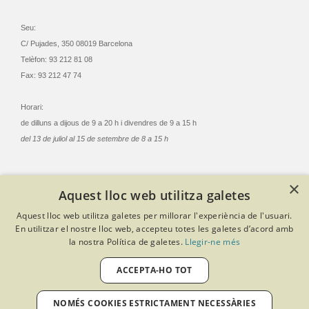
Seu:
C/ Pujades, 350 08019 Barcelona
Telèfon: 93 212 81 08
Fax: 93 212 47 74
Horari:
de dilluns a dijous de 9 a 20 h i divendres de 9 a 15 h
del 13 de juliol al 15 de setembre de 8 a 15 h
×
Aquest lloc web utilitza galetes
© Col·legi Oficial Infermeres i Infermers de Barcelona
Aquest lloc web utilitza galetes per millorar l'experiència de l'usuari.
Criteris de privacitat
Política de cookies
Avís legal
En utilitzar el nostre lloc web, accepteu totes les galetes d’acord amb
Política de protecció de dades
Política de qualitat
la nostra Política de galetes.
Llegir-ne més
Canal de denúncies
Desenvolupat amb Softeng Portal Builder
ACCEPTA-HO TOT
NOMÉS COOKIES ESTRICTAMENT NECESSÀRIES