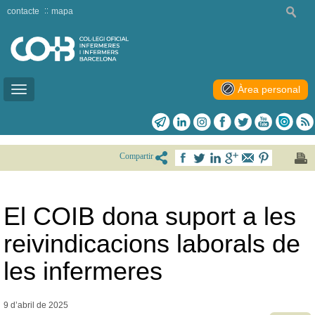
contacte
mapa
Àrea personal
Toggle
navigation
Compartir
El COIB dona suport a les
reivindicacions laborals de
les infermeres
9 d’abril de
2025