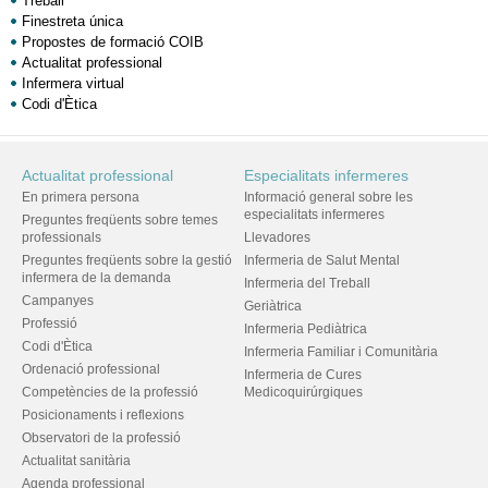
Treball
Finestreta única
Propostes de formació COIB
Actualitat professional
Infermera virtual
Codi d'Ètica
Actualitat professional
Especialitats infermeres
En primera persona
Informació general sobre les
especialitats infermeres
Preguntes freqüents sobre temes
professionals
Llevadores
Preguntes freqüents sobre la gestió
Infermeria de Salut Mental
infermera de la demanda
Infermeria del Treball
Campanyes
Geriàtrica
Professió
Infermeria Pediàtrica
Codi d'Ètica
Infermeria Familiar i Comunitària
Ordenació professional
Infermeria de Cures
Competències de la professió
Medicoquirúrgiques
Posicionaments i reflexions
Observatori de la professió
Actualitat sanitària
Agenda professional