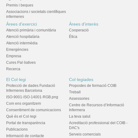
Premis i beques
Associacions i societats científiques
infermeres
Àrees d'exercici
Àrees d'interès
Atenció primària i comunitària
Cooperació
Atenció hospitalària
Ètica
Atenció intermèdia
Emergències
Empresa
Cures Pal·liatives
Recerca
El Col·legi
Col·legiades
Protecció de dades Fundació
Propostes de formació COIB
Infermeres Barcelona
Treball
ISO-9001-ISO-14001-RGB.png
Assessories
Com ens organitzem
Centre de Recursos d’Informació
Consentiment de comunicacions
Infermera
Què és el Col·legi
La teva salut
Portal de transparència
Acreditació professional del COIB -
DAC's
Publicacions
Serveis comercials
Informació de contacte