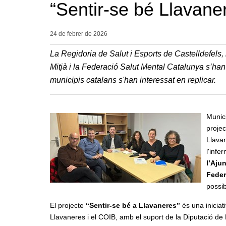
“Sentir-se bé Llavane
24 de febrer de
2026
La Regidoria de Salut i Esports de Castelldefels,
Mitjà i la Federació Salut Mental Catalunya s’ha
municipis catalans s'han interessat en replicar.
Munici
proje
Llavan
l'infe
l’Aju
Feder
possib
El projecte
“Sentir-se bé a Llavaneres”
és una iniciat
Llavaneres i el COIB, amb el suport de la Diputació de