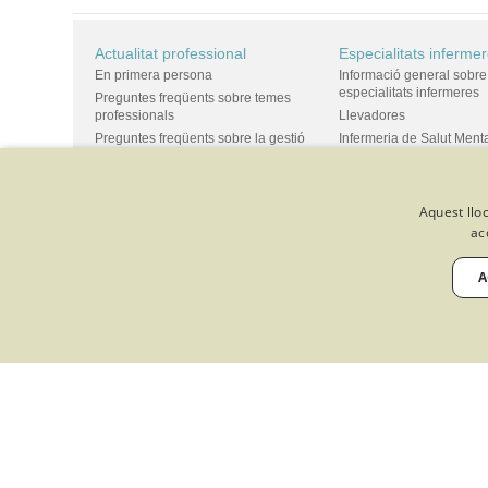
Actualitat professional
Especialitats inferme
En primera persona
Informació general sobre
especialitats infermeres
Preguntes freqüents sobre temes
professionals
Llevadores
Preguntes freqüents sobre la gestió
Infermeria de Salut Ment
infermera de la demanda
Infermeria del Treball
Campanyes
Geriàtrica
Professió
Infermeria Pediàtrica
Aquest lloc
Codi d'Ètica
Infermeria Familiar i Com
ac
Ordenació professional
Infermeria de Cures
Competències de la professió
Medicoquirúrgiques
A
Posicionaments i reflexions
Observatori de la professió
Actualitat sanitària
Agenda professional
Premis i beques
Associacions i societats científiques
infermeres
El Col·legi
Col·legiades
Protecció de dades Fundació
Propostes de formació C