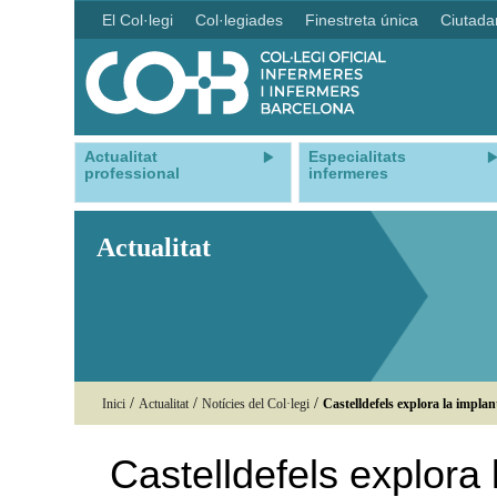
El Col·legi
Col·legiades
Finestreta única
Ciutada
Actualitat
Especialitats
professional
infermeres
Actualitat
/
/
/
Inici
Actualitat
Notícies del Col·legi
Castelldefels explora la implan
Castelldefels explora 