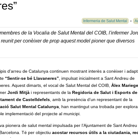
res”
Infermeria de Salut Mental
Ac
 membres de la Vocalia de Salut Mental del COIB, l'infermer Jor
n reunit per conèixer de prop aquest model pioner que diversos
pis d'arreu de Catalunya continuen mostrant interès a conèixer i adapt
cte
“Sentir-se bé Llavaneres”
, impulsat inicialment a Sant Andreu de
eres. Aquest dimarts, el vocal de Salut Mental del COIB,
Àlex Marieg
rmer
Jordi Mitjà
i representants de la
Regidoria de Salut i Esports de
ntament de Castelldefels
, amb la presència d’un representant de la
ació Salut Mental Catalunya
, han mantingut una trobada per explorar
le implementació del projecte al municipi.
iva pionera de salut mental impulsada per l’Ajuntament de Sant Andreu
 Barcelona. Té per objectiu
acostar recursos útils a la ciutadania, re