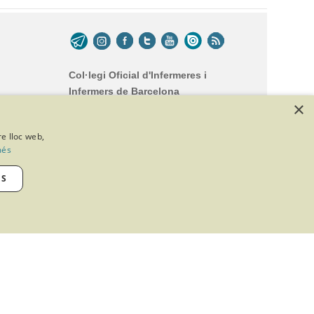
Col·legi Oficial d'Infermeres i
Infermers de Barcelona
×
info@coib.cat
re lloc web,
més
Telèfon gratuït d'atenció col·legial:
900 705 705
ES
Seu:
C/ Pujades, 350 08019 Barcelona
Telèfon: 93 212 81 08
Fax: 93 212 47 74
Horari: