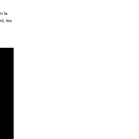
m la
nt, les