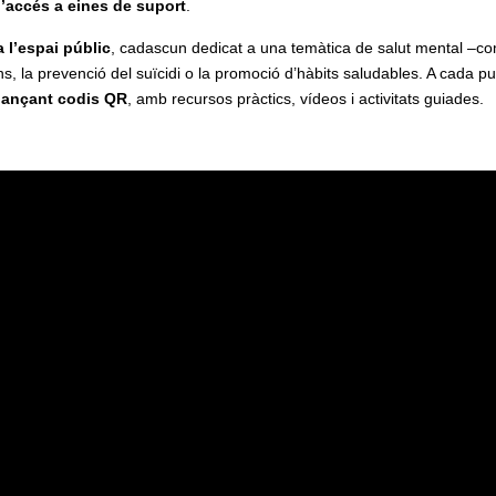
 l’accés a eines de suport
.
a l’espai públic
, cadascun dedicat a una temàtica de salut mental –co
ons, la prevenció del suïcidi o la promoció d’hàbits saludables. A cada pu
tjançant codis QR
, amb recursos pràctics, vídeos i activitats guiades.