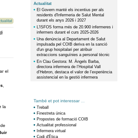
Actualitat
El Govern manté els incentius per als
residents d'Infermeria de Salut Mental
durant els anys 2026 i 2027
tualitat
L'ISFOS forma més de 20.900 infermeres i
infermers durant el curs 2025-2026
di
Una denúncia al Departament de Salut
impulsada pel COIB deriva en la sanció
d'un grup hospitalari per atribuir
extraccions sanguínies a personal tècnic
En Clau Gestora: M. Àngels Barba,
directora infermera de l’Hospital Vall
ar el
d’Hebron, destaca el valor de l’experiència
assistencial en la gestió infermera
es
,
També et pot interessar ...
 la
Treball
Finestreta única
Propostes de formació COIB
Actualitat professional
 de
Infermera virtual
duir
Codi d'Ètica