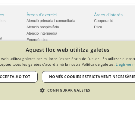
res
Àrees d'exercici
Àrees d'interès
 les
Atenció primària i comunitària
Cooperació
Atenció hospitalària
Ètica
Atenció intermèdia
al
Emergències
Empresa
Aquest lloc web utilitza galetes
Cures Pal·liatives
 web utilitza galetes per millorar l'experiència de l'usuari. En utilitzar el nost
Recerca
unitària
cepteu totes les galetes d’acord amb la nostra Política de galetes.
Llegir-ne 
CCEPTA-HO TOT
NOMÉS COOKIES ESTRICTAMENT NECESSÀRI
CONFIGURAR GALETES
Ciutadans
Actualitat
OIB
Consulta de col·legiació infermera
Notícies del Col·legi