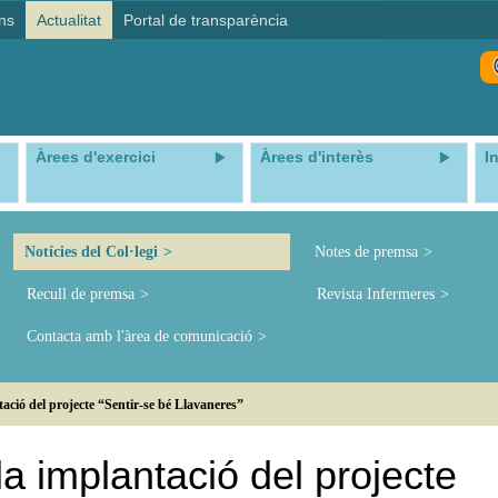
ns
Actualitat
Portal de transparència
Àrees d'exercici
Àrees d'interès
I
Notícies del Col·legi
Notes de premsa
Recull de premsa
Revista Infermeres
Contacta amb l'àrea de comunicació
tació del projecte “Sentir-se bé Llavaneres”
la implantació del projecte