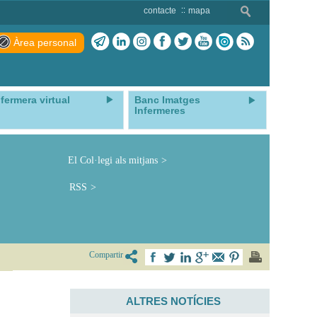
contacte
mapa
Àrea personal
nfermera virtual
Banc Imatges
Infermeres
El Col·legi als mitjans
RSS
Compartir
ALTRES NOTÍCIES