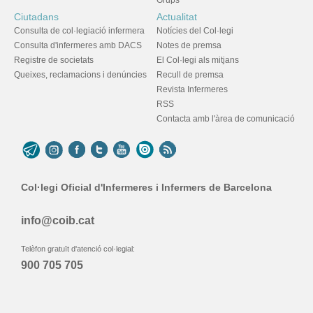
Grups
Ciutadans
Actualitat
Consulta de col·legiació infermera
Notícies del Col·legi
Consulta d'infermeres amb DACS
Notes de premsa
Registre de societats
El Col·legi als mitjans
Queixes, reclamacions i denúncies
Recull de premsa
Revista Infermeres
RSS
Contacta amb l'àrea de comunicació
Col·legi Oficial d'Infermeres i Infermers de Barcelona
info@coib.cat
Telèfon gratuït d'atenció col·legial:
900 705 705