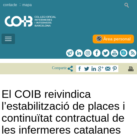
contacte
mapa
Àrea personal
Toggle
navigation
Compartir
El COIB reivindica
l’estabilització de places i
continuïtat contractual de
les infermeres catalanes