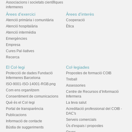
Associacions i societats científiques
infermeres
Àrees d'exercici
Àrees d'interès
Atenció primària i comunitària
Cooperació
Atenció hospitalària
Ètica
Atenció intermèdia
Emergències
Empresa
Cures Pal·liatives
Recerca
El Col·legi
Col·legiades
Protecció de dades Fundació
Propostes de formació COIB
Infermeres Barcelona
Treball
ISO-9001-ISO-14001-RGB.png
Assessories
Com ens organitzem
Centre de Recursos d’Informació
Consentiment de comunicacions
Infermera
Què és el Col·legi
La teva salut
Portal de transparència
Acreditació professional del COIB -
DAC's
Publicacions
Serveis comercials
Informació de contacte
Ús d'espais i propostes
Bústia de suggeriments