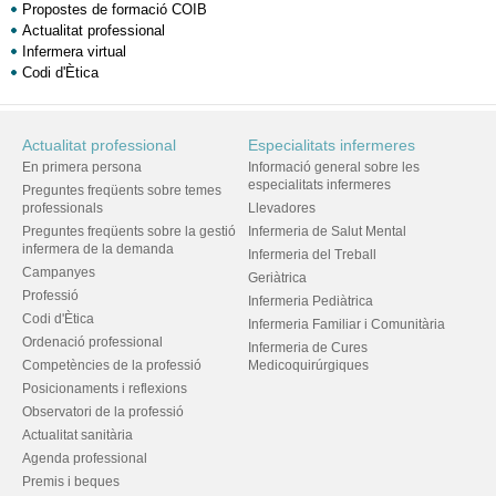
Propostes de formació COIB
Actualitat professional
Infermera virtual
Codi d'Ètica
Actualitat professional
Especialitats infermeres
En primera persona
Informació general sobre les
especialitats infermeres
Preguntes freqüents sobre temes
professionals
Llevadores
Preguntes freqüents sobre la gestió
Infermeria de Salut Mental
infermera de la demanda
Infermeria del Treball
Campanyes
Geriàtrica
Professió
Infermeria Pediàtrica
Codi d'Ètica
Infermeria Familiar i Comunitària
Ordenació professional
Infermeria de Cures
Competències de la professió
Medicoquirúrgiques
Posicionaments i reflexions
Observatori de la professió
Actualitat sanitària
Agenda professional
Premis i beques