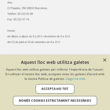
Seu:
C/ Pujades, 350 08019 Barcelona
Telèfon: 93 212 81 08
Fax: 93 212 47 74
Horari:
de dilluns a dijous de 9 a 20 h i divendres de 9 a 15 h
del 13 de juliol al 15 de setembre de 8 a 15 h
×
Aquest lloc web utilitza galetes
© Col·legi Oficial Infermeres i Infermers de Barcelona
Aquest lloc web utilitza galetes per millorar l'experiència de l'usuari.
Criteris de privacitat
Política de cookies
Avís legal
En utilitzar el nostre lloc web, accepteu totes les galetes d’acord amb
Política de protecció de dades
Política de qualitat
la nostra Política de galetes.
Llegir-ne més
Canal de denúncies
Desenvolupat amb Softeng Portal Builder
ACCEPTA-HO TOT
NOMÉS COOKIES ESTRICTAMENT NECESSÀRIES