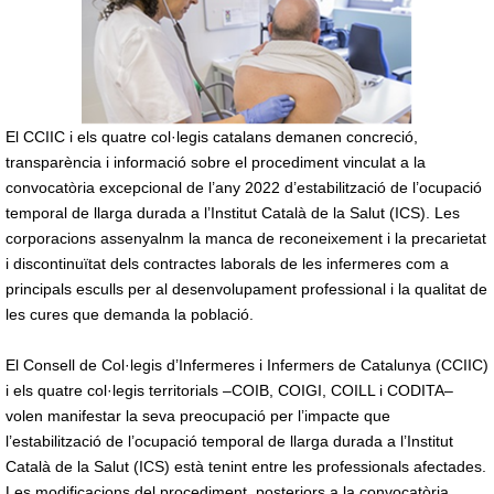
El CCIIC i els quatre col·legis catalans demanen concreció,
transparència i informació sobre el procediment vinculat a la
convocatòria excepcional de l’any 2022 d’estabilització de l’ocupació
temporal de llarga durada a l’Institut Català de la Salut (ICS). Les
corporacions assenyalnm la manca de reconeixement i la precarietat
i discontinuïtat dels contractes laborals de les infermeres com a
principals esculls per al desenvolupament professional i la qualitat de
les cures que demanda la població.
El Consell de Col·legis d’Infermeres i Infermers de Catalunya (CCIIC)
i els quatre col·legis territorials –COIB, COIGI, COILL i CODITA–
volen manifestar la seva preocupació per l’impacte que
l’estabilització de l’ocupació temporal de llarga durada a l’Institut
Català de la Salut (ICS) està tenint entre les professionals afectades.
Les modificacions del procediment, posteriors a la convocatòria