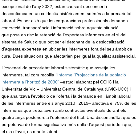
excepcional de l’any 2022, estan causant desconcert i
desconfiança en un col·lectiu històricament sotmès a la precarietat
laboral. És per això que les corporacions professionals demanen
concreció, transparència i informació sobre aquesta situació
que posa en risc la retenció de l’expertesa infermera en el si del
sistema de Salut o que pot ser el detonant de la deslocalització
d’aquesta expertesa en ubicar les infermeres fora del seu àmbit de
cura. Dues situacions que afectarien per igual la qualitat assistencial.
L’escenari de precarietat laboral sistemàtic que assetja les
infermeres, tal com recollia l’
Informe “Projeccions de la població
infermera a l’horitzó de 2030”
–estudi elaborat pel CCIIC i la
Universitat de Vic – Universitat Central de Catalunya (UViC-UCC) i
que analitzava l’evolució de l’oferta i la demanda en l’àmbit laboral
de les infermeres entre els anys 2010 i 2019– afectava el 75% de les
infermeres que treballaven amb contractes eventuals durant els
quatre anys posteriors a l’obtenció del títol. Una discontinuïtat que es
perpetuava de forma significativa més enllà d’aquest període i que,
el dia d’avui, es manté latent.