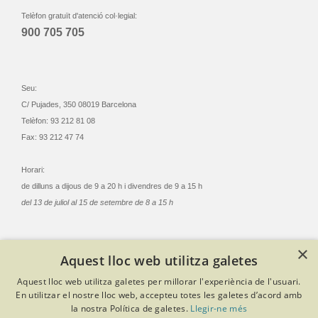
Telèfon gratuït d'atenció col·legial:
900 705 705
Seu:
C/ Pujades, 350 08019 Barcelona
Telèfon: 93 212 81 08
Fax: 93 212 47 74
Horari:
de dilluns a dijous de 9 a 20 h i divendres de 9 a 15 h
del 13 de juliol al 15 de setembre de 8 a 15 h
×
Aquest lloc web utilitza galetes
© Col·legi Oficial Infermeres i Infermers de Barcelona
Aquest lloc web utilitza galetes per millorar l'experiència de l'usuari.
Criteris de privacitat
Política de cookies
Avís legal
En utilitzar el nostre lloc web, accepteu totes les galetes d’acord amb
Política de protecció de dades
Política de qualitat
la nostra Política de galetes.
Llegir-ne més
Canal de denúncies
Desenvolupat amb Softeng Portal Builder