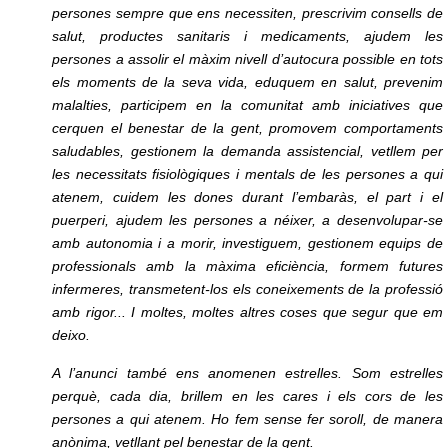
persones sempre que ens necessiten, prescrivim consells de
salut, productes sanitaris i medicaments, ajudem les
persones a assolir el màxim nivell d’autocura possible en tots
els moments de la seva vida, eduquem en salut, prevenim
malalties, participem en la comunitat amb iniciatives que
cerquen el benestar de la gent, promovem comportaments
saludables, gestionem la demanda assistencial, vetllem per
les necessitats fisiològiques i mentals de les persones a qui
atenem, cuidem les dones durant l’embaràs, el part i el
puerperi, ajudem les persones a néixer, a desenvolupar-se
amb autonomia i a morir, investiguem, gestionem equips de
professionals amb la màxima eficiència, formem futures
infermeres, transmetent-los els coneixements de la professió
amb rigor... I moltes, moltes altres coses que segur que em
deixo.
A l’anunci també ens anomenen estrelles. Som estrelles
perquè, cada dia, brillem en les cares i els cors de les
persones a qui atenem. Ho fem sense fer soroll, de manera
anònima, vetllant pel benestar de la gent.