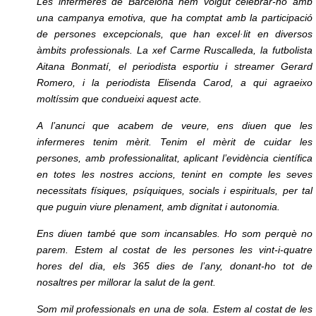
Les infermeres de Barcelona hem volgut celebrar-ho amb
una campanya emotiva, que ha comptat amb la participació
de persones excepcionals, que han excel·lit en diversos
àmbits professionals. La xef Carme Ruscalleda, la futbolista
Aitana Bonmatí, el periodista esportiu i streamer Gerard
Romero, i la periodista Elisenda Carod, a qui agraeixo
moltíssim que condueixi aquest acte.
A l’anunci que acabem de veure, ens diuen que les
infermeres tenim mèrit. Tenim el mèrit de cuidar les
persones, amb professionalitat, aplicant l’evidència científica
en totes les nostres accions, tenint en compte les seves
necessitats físiques, psíquiques, socials i espirituals, per tal
que puguin viure plenament, amb dignitat i autonomia.
Ens diuen també que som incansables. Ho som perquè no
parem. Estem al costat de les persones les vint-i-quatre
hores del dia, els 365 dies de l’any, donant-ho tot de
nosaltres per millorar la salut de la gent.
Som mil professionals en una de sola. Estem al costat de les