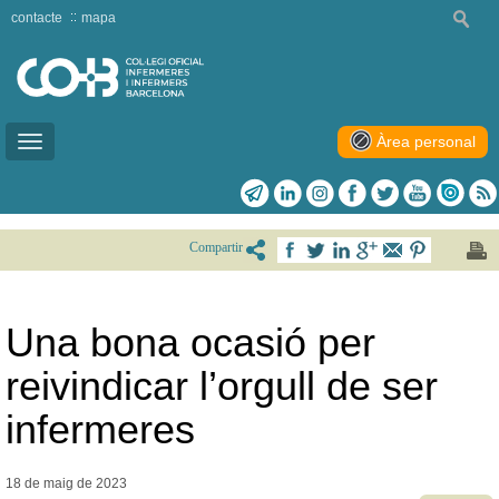
contacte
mapa
Àrea personal
Toggle
navigation
Compartir
Una bona ocasió per
reivindicar l’orgull de ser
infermeres
18 de maig de
2023