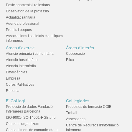
Posicionaments i reflexions
Observatori de la professió
Actualitat sanitària
Agenda professional
Premis i beques
Associacions i societats científiques
infermeres
Àrees d'exercici
Àrees d'interès
Atenció primària i comunitària
Cooperació
Atenció hospitalària
Ètica
Atenció intermèdia
Emergències
Empresa
Cures Pal·liatives
Recerca
El Col·legi
Col·legiades
Protecció de dades Fundació
Propostes de formació COIB
Infermeres Barcelona
Treball
ISO-9001-ISO-14001-RGB.png
Assessories
Com ens organitzem
Centre de Recursos d’Informació
Consentiment de comunicacions
Infermera