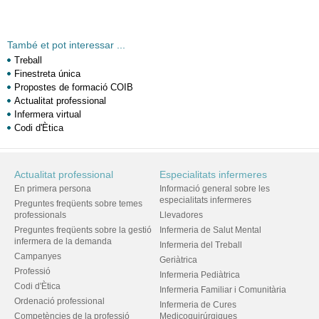
També et pot interessar ...
Treball
Finestreta única
Propostes de formació COIB
Actualitat professional
Infermera virtual
Codi d'Ètica
Actualitat professional
Especialitats infermeres
En primera persona
Informació general sobre les
especialitats infermeres
Preguntes freqüents sobre temes
professionals
Llevadores
Preguntes freqüents sobre la gestió
Infermeria de Salut Mental
infermera de la demanda
Infermeria del Treball
Campanyes
Geriàtrica
Professió
Infermeria Pediàtrica
Codi d'Ètica
Infermeria Familiar i Comunitària
Ordenació professional
Infermeria de Cures
Competències de la professió
Medicoquirúrgiques