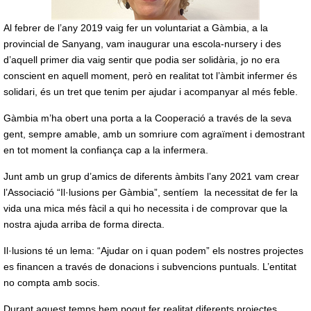
Al febrer de l’any 2019 vaig fer un voluntariat a Gàmbia, a la
provincial de Sanyang, vam inaugurar una escola-nursery i des
d’aquell primer dia vaig sentir que podia ser solidària, jo no era
conscient en aquell moment, però en realitat tot l’àmbit infermer és
solidari, és un tret que tenim per ajudar i acompanyar al més feble.
Gàmbia m’ha obert una porta a la Cooperació a través de la seva
gent, sempre amable, amb un somriure com agraïment i demostrant
en tot moment la confiança cap a la infermera.
Junt amb un grup d’amics de diferents àmbits l’any 2021 vam crear
l’Associació “Il·lusions per Gàmbia”, sentíem la necessitat de fer la
vida una mica més fàcil a qui ho necessita i de comprovar que la
nostra ajuda arriba de forma directa.
Il·lusions té un lema: “Ajudar on i quan podem” els nostres projectes
es financen a través de donacions i subvencions puntuals. L’entitat
no compta amb socis.
Durant aquest temps hem pogut fer realitat diferents projectes,