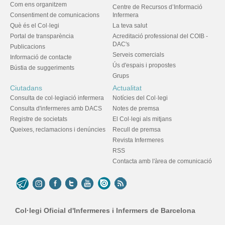
Com ens organitzem
Centre de Recursos d’Informació
Consentiment de comunicacions
Infermera
Què és el Col·legi
La teva salut
Portal de transparència
Acreditació professional del COIB -
DAC's
Publicacions
Serveis comercials
Informació de contacte
Ús d'espais i propostes
Bústia de suggeriments
Grups
Ciutadans
Actualitat
Consulta de col·legiació infermera
Notícies del Col·legi
Consulta d'infermeres amb DACS
Notes de premsa
Registre de societats
El Col·legi als mitjans
Queixes, reclamacions i denúncies
Recull de premsa
Revista Infermeres
RSS
Contacta amb l'àrea de comunicació
Col·legi Oficial d'Infermeres i Infermers de Barcelona