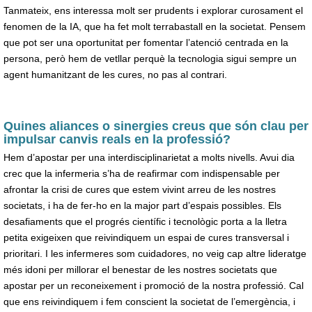
Tanmateix, ens interessa molt ser prudents i explorar curosament el
fenomen de la IA, que ha fet molt terrabastall en la societat. Pensem
que pot ser una oportunitat per fomentar l’atenció centrada en la
persona, però hem de vetllar perquè la tecnologia sigui sempre un
agent humanitzant de les cures, no pas al contrari.
Quines aliances o sinergies creus que són clau per
impulsar canvis reals en la professió?
Hem d’apostar per una interdisciplinarietat a molts nivells. Avui dia
crec que la infermeria s’ha de reafirmar com indispensable per
afrontar la crisi de cures que estem vivint arreu de les nostres
societats, i ha de fer-ho en la major part d’espais possibles. Els
desafiaments que el progrés científic i tecnològic porta a la lletra
petita exigeixen que reivindiquem un espai de cures transversal i
prioritari. I les infermeres som cuidadores, no veig cap altre lideratge
més idoni per millorar el benestar de les nostres societats que
apostar per un reconeixement i promoció de la nostra professió. Cal
que ens reivindiquem i fem conscient la societat de l’emergència, i