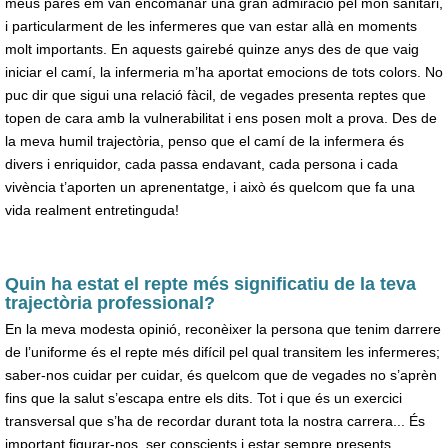
meus pares em van encomanar una gran admiració pel món sanitari,
i particularment de les infermeres que van estar allà en moments
molt importants. En aquests gairebé quinze anys des de que vaig
iniciar el camí, la infermeria m’ha aportat emocions de tots colors. No
puc dir que sigui una relació fàcil, de vegades presenta reptes que
topen de cara amb la vulnerabilitat i ens posen molt a prova. Des de
la meva humil trajectòria, penso que el camí de la infermera és
divers i enriquidor, cada passa endavant, cada persona i cada
vivència t’aporten un aprenentatge, i això és quelcom que fa una
vida realment entretinguda!
Quin ha estat el repte més significatiu de la teva
trajectòria professional?
En la meva modesta opinió, reconèixer la persona que tenim darrere
de l’uniforme és el repte més difícil pel qual transitem les infermeres;
saber-nos cuidar per cuidar, és quelcom que de vegades no s’aprèn
fins que la salut s’escapa entre els dits. Tot i que és un exercici
transversal que s’ha de recordar durant tota la nostra carrera... És
important figurar-nos, ser conscients i estar sempre presents.