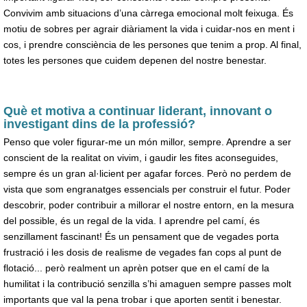
Convivim amb situacions d’una càrrega emocional molt feixuga. És
motiu de sobres per agrair diàriament la vida i cuidar-nos en ment i
cos, i prendre consciència de les persones que tenim a prop. Al final,
totes les persones que cuidem depenen del nostre benestar.
Què et motiva a continuar liderant, innovant o
investigant dins de la professió?
Penso que voler figurar-me un món millor, sempre. Aprendre a ser
conscient de la realitat on vivim, i gaudir les fites aconseguides,
sempre és un gran al·licient per agafar forces. Però no perdem de
vista que som engranatges essencials per construir el futur. Poder
descobrir, poder contribuir a millorar el nostre entorn, en la mesura
del possible, és un regal de la vida. I aprendre pel camí, és
senzillament fascinant! És un pensament que de vegades porta
frustració i les dosis de realisme de vegades fan cops al punt de
flotació... però realment un aprèn potser que en el camí de la
humilitat i la contribució senzilla s’hi amaguen sempre passes molt
importants que val la pena trobar i que aporten sentit i benestar.