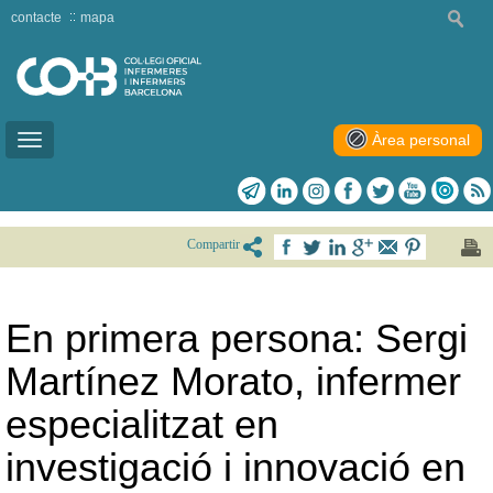
contacte
mapa
Àrea personal
Toggle
navigation
Compartir
En primera persona: Sergi
Martínez Morato, infermer
especialitzat en
investigació i innovació en