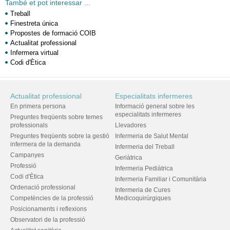
També et pot interessar ...
Treball
Finestreta única
Propostes de formació COIB
Actualitat professional
Infermera virtual
Codi d'Ètica
Actualitat professional
Especialitats infermeres
En primera persona
Informació general sobre les
especialitats infermeres
Preguntes freqüents sobre temes
professionals
Llevadores
Preguntes freqüents sobre la gestió
Infermeria de Salut Mental
infermera de la demanda
Infermeria del Treball
Campanyes
Geriàtrica
Professió
Infermeria Pediàtrica
Codi d'Ètica
Infermeria Familiar i Comunitària
Ordenació professional
Infermeria de Cures
Competències de la professió
Medicoquirúrgiques
Posicionaments i reflexions
Observatori de la professió