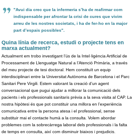
"Avui dia crec que la infermeria s’ha de reafirmar com
indispensable per afrontar la crisi de cures que vivim
arreu de les nostres societats, i ha de fer-ho en la major
part d’espais possibles".
Quina línia de recerca, estudi o projecte tens en
marxa actualment?
Actualment em trobo investigant l’ús de la Intel·ligència Artificial de
Processament de Llenguatge Natural a l’Atenció Primària, a través
del meu projecte de tesi doctoral. Hem constituït un equip
interdisciplinari entre la Universitat Autònoma de Barcelona i el Parc
Sanitari Pere Virgili. Estem valorant la creació d’un agent
conversacional que pugui ajudar a millorar la comunicació dels
pacients i els professionals sanitaris prèvia a la seva visita al CAP. La
nostra hipòtesi és que pot constituir una millora en l’experiència
comunicativa entre la persona atesa i el professional, sense
substituir mai el contacte humà a la consulta. Volem abordar
problemes com la sobrecàrrega laboral dels professionals i la falta
de temps en consulta, així com disminuir biaixos i prejudicis.