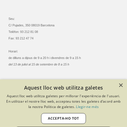
Seu:
C/ Pujades, 350 08019 Barcelona
Telèfon: 93 212 81 08
Fax: 93 212 47 74
Horari:
de dilluns a dijous de 9 a 20 h i divendres de 9 a 15 h
del 13 de juliol al 15 de setembre de 8 a 15 h
×
Aquest lloc web utilitza galetes
© Col·legi Oficial Infermeres i Infermers de Barcelona
Aquest lloc web utilitza galetes per millorar l'experiència de l'usuari.
Criteris de privacitat
Política de cookies
Avís legal
En utilitzar el nostre lloc web, accepteu totes les galetes d’acord amb
Política de protecció de dades
Política de qualitat
la nostra Política de galetes.
Llegir-ne més
Canal de denúncies
Desenvolupat amb Softeng Portal Builder
ACCEPTA-HO TOT