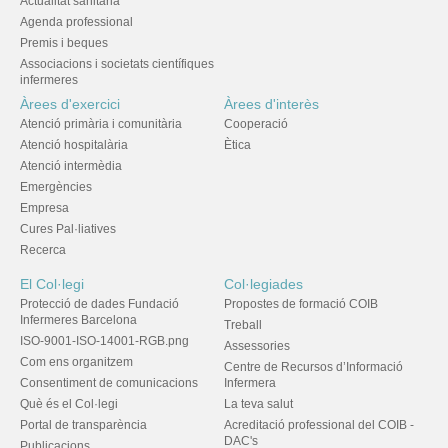
Actualitat sanitària
Agenda professional
Premis i beques
Associacions i societats científiques
infermeres
Àrees d'exercici
Àrees d'interès
Atenció primària i comunitària
Cooperació
Atenció hospitalària
Ètica
Atenció intermèdia
Emergències
Empresa
Cures Pal·liatives
Recerca
El Col·legi
Col·legiades
Protecció de dades Fundació
Propostes de formació COIB
Infermeres Barcelona
Treball
ISO-9001-ISO-14001-RGB.png
Assessories
Com ens organitzem
Centre de Recursos d’Informació
Consentiment de comunicacions
Infermera
Què és el Col·legi
La teva salut
Portal de transparència
Acreditació professional del COIB -
DAC's
Publicacions