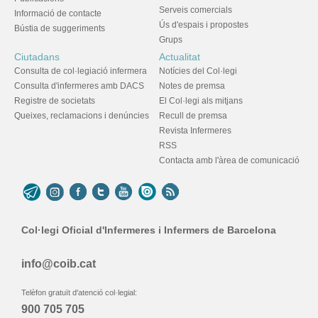
Serveis comercials
Informació de contacte
Ús d'espais i propostes
Bústia de suggeriments
Grups
Ciutadans
Actualitat
Consulta de col·legiació infermera
Notícies del Col·legi
Consulta d'infermeres amb DACS
Notes de premsa
Registre de societats
El Col·legi als mitjans
Queixes, reclamacions i denúncies
Recull de premsa
Revista Infermeres
RSS
Contacta amb l'àrea de comunicació
Col·legi Oficial d'Infermeres i Infermers de Barcelona
info@coib.cat
Telèfon gratuït d'atenció col·legial:
900 705 705