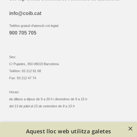
info@coib.cat
Telèfon gratuït d'atenció col·legial:
900 705 705
Seu:
C/ Pujades, 350 08019 Barcelona
Telèfon: 93 212 81 08
Fax: 93 212 47 74
Horari:
de dilluns a dijous de 9 a 20 h i divendres de 9 a 15 h
del 13 de juliol al 15 de setembre de 8 a 15 h
×
Aquest lloc web utilitza galetes