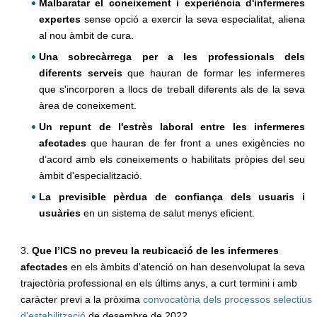
Malbaratar el coneixement i experiència d'infermeres
expertes
sense opció a exercir la seva especialitat, aliena
al nou àmbit de cura.
Una sobrecàrrega per a les professionals dels
diferents serveis
que hauran de formar les infermeres
que s'incorporen a llocs de treball diferents als de la seva
àrea de coneixement.
Un repunt de l'estrès laboral entre les infermeres
afectades
que hauran de fer front a unes exigències no
d’acord amb els coneixements o habilitats pròpies del seu
àmbit d'especialització.
La previsible pèrdua de confiança dels usuaris i
usuàries
en un sistema de salut menys eficient.
3.
Que l’ICS no preveu la reubicació de les infermeres
afectades
en els àmbits d'atenció on han desenvolupat la seva
trajectòria professional en els últims anys, a curt termini i amb
caràcter previ a la pròxima
convocatòria dels processos selectius
d'estabilització
de desembre de 2022.