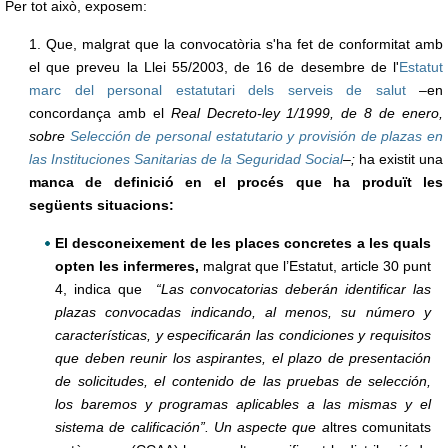
Per tot això, exposem:
1. Que, malgrat que la convocatòria s'ha fet de conformitat amb
el que preveu la Llei 55/2003, de 16 de desembre de l'
Estatut
marc del personal estatutari dels serveis de salut
–en
concordança amb el
Real Decreto-ley 1/1999, de 8 de enero,
sobre
Selección de personal estatutario y provisión de plazas en
las Instituciones Sanitarias de la Seguridad Social
–;
ha existit una
manca de definició en el procés que ha produït les
següents situacions:
El desconeixement de les places concretes a les quals
opten les infermeres,
malgrat que l’Estatut, article 30 punt
4, indica que
“Las convocatorias deberán identificar las
plazas convocadas indicando, al menos, su número y
características, y especificarán las condiciones y requisitos
que deben reunir los aspirantes, el plazo de presentación
de solicitudes, el contenido de las pruebas de selección,
los baremos y programas aplicables a las mismas y el
sistema de calificación”. Un aspecte que a
ltres comunitats