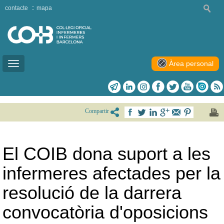
contacte
mapa
Àrea personal
Toggle
navigation
Compartir
El COIB dona suport a les
infermeres afectades per la
resolució de la darrera
convocatòria d'oposicions