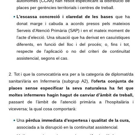
autònomes (CCAA) han resolt especificant la distribució de
places per gerències territorials i centres de treball.
L'escassa concreció i claredat de les bases
que ha
donat marge i cabuda a acords presos pels mateixos
Serveis d'Atenció Primària (SAP) i en el mateix moment de
l’acte d’elecció. Una situació que ha derivat en casuístiques
diferents, en funció del lloc i del procés; o, fins i tot,
respecte de l'aplicació o no del criteri de continuïtat
assistencial, segons el cas.
2. Tot i que la convocatòria era per a la categoria de diplomat/da
sanitari/ària en Infermeria (subgrup A2),
l'oferta conjunta de
places sense especificar la seva naturalesa ha fet que
moltes infermeres hagin hagut de canviar d’àmbit de treball,
passant de l’àmbit de l'atenció primària a l'hospitalària i
viceversa; la qual cosa comportarà:
Una
pèrdua immediata d'expertesa i qualitat de la cura,
associada a la disrupció en la continuïtat assistencial.