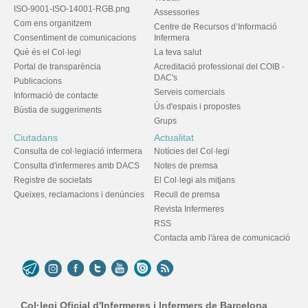
ISO-9001-ISO-14001-RGB.png
Assessories
Com ens organitzem
Centre de Recursos d’Informació
Consentiment de comunicacions
Infermera
Què és el Col·legi
La teva salut
Portal de transparència
Acreditació professional del COIB -
DAC's
Publicacions
Serveis comercials
Informació de contacte
Ús d'espais i propostes
Bústia de suggeriments
Grups
Ciutadans
Actualitat
Consulta de col·legiació infermera
Notícies del Col·legi
Consulta d'infermeres amb DACS
Notes de premsa
Registre de societats
El Col·legi als mitjans
Queixes, reclamacions i denúncies
Recull de premsa
Revista Infermeres
RSS
Contacta amb l'àrea de comunicació
Col·legi Oficial d'Infermeres i Infermers de Barcelona