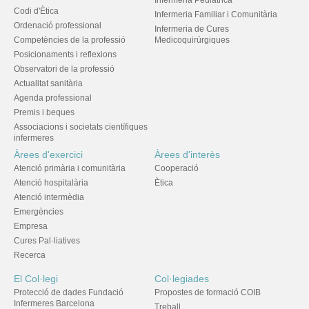
Infermeria Pediàtrica
Codi d'Ètica
Infermeria Familiar i Comunitària
Ordenació professional
Infermeria de Cures
Competències de la professió
Medicoquirúrgiques
Posicionaments i reflexions
Observatori de la professió
Actualitat sanitària
Agenda professional
Premis i beques
Associacions i societats científiques
infermeres
Àrees d'exercici
Àrees d'interès
Atenció primària i comunitària
Cooperació
Atenció hospitalària
Ètica
Atenció intermèdia
Emergències
Empresa
Cures Pal·liatives
Recerca
El Col·legi
Col·legiades
Protecció de dades Fundació
Propostes de formació COIB
Infermeres Barcelona
Treball