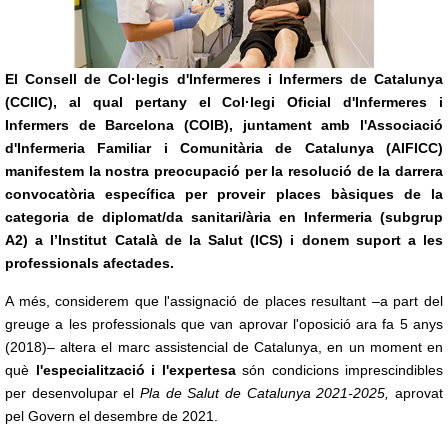
El Consell de Col·legis d'Infermeres i Infermers de Catalunya
(CCIIC), al qual pertany el Col·legi Oficial d'Infermeres i
Infermers de Barcelona (COIB), juntament amb l'Associació
d'Infermeria Familiar i Comunitària de Catalunya (AIFICC)
manifestem la nostra preocupació per la resolució de la darrera
convocatòria específica per proveir places bàsiques de la
categoria de diplomat/da sanitari/ària en Infermeria (subgrup
A2) a l’Institut Català de la Salut (ICS) i donem suport a les
professionals afectades.
A més, considerem que l'assignació de places resultant –a part del
greuge a les professionals que van aprovar l'oposició ara fa 5 anys
(2018)– altera el marc assistencial de Catalunya, en un moment en
què
l'especialització i l'expertesa
són condicions imprescindibles
per desenvolupar el
Pla de Salut de Catalunya 2021-2025,
aprovat
pel Govern el desembre de 2021.