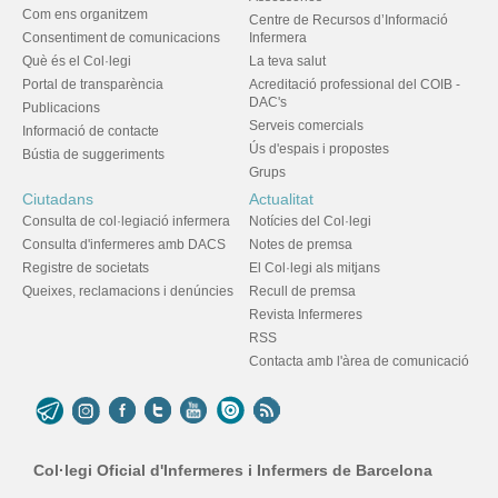
Com ens organitzem
Centre de Recursos d’Informació
Consentiment de comunicacions
Infermera
Què és el Col·legi
La teva salut
Portal de transparència
Acreditació professional del COIB -
DAC's
Publicacions
Serveis comercials
Informació de contacte
Ús d'espais i propostes
Bústia de suggeriments
Grups
Ciutadans
Actualitat
Consulta de col·legiació infermera
Notícies del Col·legi
Consulta d'infermeres amb DACS
Notes de premsa
Registre de societats
El Col·legi als mitjans
Queixes, reclamacions i denúncies
Recull de premsa
Revista Infermeres
RSS
Contacta amb l'àrea de comunicació
Col·legi Oficial d'Infermeres i Infermers de Barcelona