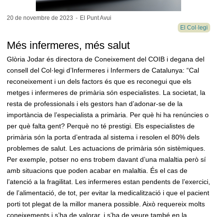
20 de novembre de
2023
-
El Punt Avui
El Col·legi
Més infermeres, més salut
Glòria Jodar és directora de Coneixement del COIB i degana del
consell del Col·legi d’Infermeres i Infermers de Catalunya: “Cal
reconeixement i un dels factors és que es reconegui que els
metges i infermeres de primària són especialistes. La societat, la
resta de professionals i els gestors han d’adonar-se de la
importància de l’especialista a primària. Per què hi ha renúncies o
per què falta gent? Perquè no té prestigi. Els especialistes de
primària són la porta d’entrada al sistema i resolen el 80% dels
problemes de salut. Les actuacions de primària són sistèmiques.
Per exemple, potser no ens trobem davant d’una malaltia però sí
amb situacions que poden acabar en malaltia. És el cas de
l’atenció a la fragilitat. Les infermeres estan pendents de l’exercici,
de l’alimentació, de tot, per evitar la medicalització i que el pacient
porti tot plegat de la millor manera possible. Això requereix molts
coneixements i s’ha de valorar, i s’ha de veure també en la