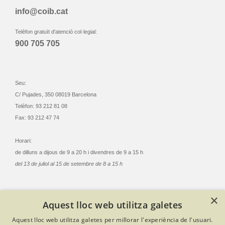
info@coib.cat
Telèfon gratuït d'atenció col·legial:
900 705 705
Seu:
C/ Pujades, 350 08019 Barcelona
Telèfon: 93 212 81 08
Fax: 93 212 47 74
Horari:
de dilluns a dijous de 9 a 20 h i divendres de 9 a 15 h
del 13 de juliol al 15 de setembre de 8 a 15 h
×
Aquest lloc web utilitza galetes
© Col·legi Oficial Infermeres i Infermers de Barcelona
Aquest lloc web utilitza galetes per millorar l'experiència de l'usuari.