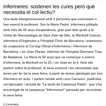
Infermeres: sostenen les cures però què
necessita el col·lectiu?
Una taula intergeneracional amb 3 persones que exerceixen o
han exercit la professió. Són la Maria Padró, infermera jubilada
amb més de 45 anys d'experiència, gran part dels quals a la
Unitat de Neonatologia de Sant Joan de Déu; la Meritxell Cascan,
infermera d'Urgències a l'Hospital Clínic de Barcelona i assessora
de cooperació al Col·legi Oficial d'Infermeres i Infermers de
Barcelona, i en Joan Planas, infermer de l'Hospital Germans Trias
de Badalona. La Maria fa 50 anys que va començar a exercir
d'infermera, la Meritxell en fa 25, i en Joan en fa 6. Amb ells
parlem sobre la professió, la seva evolució i les necessitats que
tenen per fer bé la seva feina, a partir de temes plantejats per tres
infermers en actiu. I parlem també amb Lluís Carrasco, publicista,
col·laborador i tertulià de "La tarda de Catalunya Ràdio", que s'ha
encarregat de la campanya "Infermeres!" pensada per reconèixer
la seva feina.
0 Comentaris