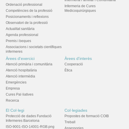
Infermeria Familiar i Comunitària
Ordenació professional
Infermeria de Cures
Competències de la professió
Medicoquirúrgiques
Posicionaments i reflexions
Observatori de la professió
Actualitat sanitària
Agenda professional
Premis i beques
Associacions i societats científiques
infermeres
Àrees d'exercici
Àrees d'interès
Atenció primària i comunitària
Cooperació
Atenció hospitalària
Ètica
Atenció intermèdia
Emergències
Empresa
Cures Pal·liatives
Recerca
El Col·legi
Col·legiades
Protecció de dades Fundació
Propostes de formació COIB
Infermeres Barcelona
Treball
ISO-9001-ISO-14001-RGB.png
Assessories