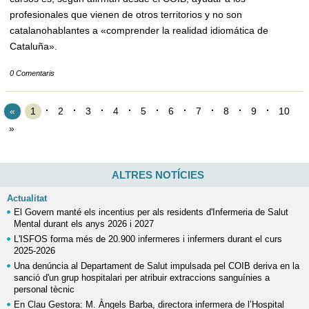
profesionales que vienen de otros territorios y no son
catalanohablantes a «comprender la realidad idiomática de
Cataluña».
0 Comentaris
«
1
2
3
4
5
6
7
8
9
10
»
ALTRES NOTÍCIES
Actualitat
El Govern manté els incentius per als residents d'Infermeria de Salut
Mental durant els anys 2026 i 2027
L'ISFOS forma més de 20.900 infermeres i infermers durant el curs
2025-2026
Una denúncia al Departament de Salut impulsada pel COIB deriva en la
sanció d'un grup hospitalari per atribuir extraccions sanguínies a
personal tècnic
En Clau Gestora: M. Àngels Barba, directora infermera de l’Hospital