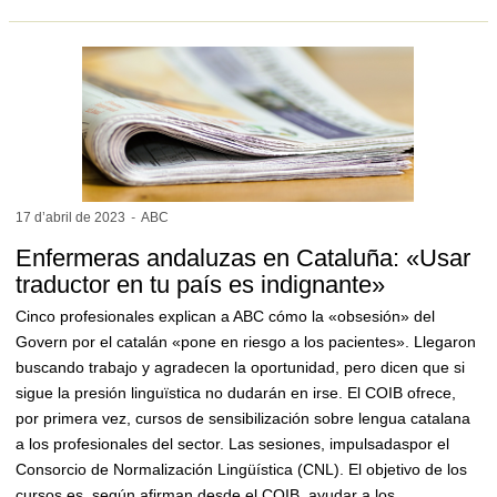
17 d’abril de
2023
-
ABC
Enfermeras andaluzas en Cataluña: «Usar
traductor en tu país es indignante»
Cinco profesionales explican a ABC cómo la «obsesión» del
Govern por el catalán «pone en riesgo a los pacientes». Llegaron
buscando trabajo y agradecen la oportunidad, pero dicen que si
sigue la presión linguïstica no dudarán en irse. El COIB ofrece,
por primera vez, cursos de sensibilización sobre lengua catalana
a los profesionales del sector. Las sesiones, impulsadaspor el
Consorcio de Normalización Lingüística (CNL). El objetivo de los
cursos es, según afirman desde el COIB, ayudar a los