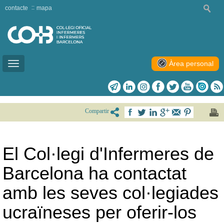
contacte
mapa
Àrea personal
Toggle
navigation
Compartir
El Col·legi d'Infermeres de
Barcelona ha contactat
amb les seves col·legiades
ucraïneses per oferir-los