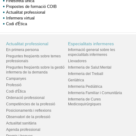
Finestreta única
Propostes de formació COIB
Actualitat professional
Infermera virtual
Codi d'Ètica
Actualitat professional
Especialitats infermeres
En primera persona
Informació general sobre les
especialitats infermeres
Preguntes freqüents sobre temes
professionals
Llevadores
Preguntes freqüents sobre la gestió
Infermeria de Salut Mental
infermera de la demanda
Infermeria del Treball
Campanyes
Geriàtrica
Professió
Infermeria Pediàtrica
Codi d'Ètica
Infermeria Familiar i Comunitària
Ordenació professional
Infermeria de Cures
Competències de la professió
Medicoquirúrgiques
Posicionaments i reflexions
Observatori de la professió
Actualitat sanitària
Agenda professional
Premis i beques