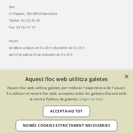
Seu:
C/ Pujades, 350 08019 Barcelona
Telèfon: 93 212 81 08
Fax: 93 212 47 74
Horari:
de dilluns a dijous de 9 a 20 h i divendres de 9 a 15 h
del 13 de juliol al 15 de setembre de 8 a 15 h
×
Aquest lloc web utilitza galetes
© Col·legi Oficial Infermeres i Infermers de Barcelona
Aquest lloc web utilitza galetes per millorar l'experiència de l'usuari.
Criteris de privacitat
Política de cookies
Avís legal
En utilitzar el nostre lloc web, accepteu totes les galetes d’acord amb
Política de protecció de dades
Política de qualitat
la nostra Política de galetes.
Llegir-ne més
Canal de denúncies
Desenvolupat amb Softeng Portal Builder
ACCEPTA-HO TOT
NOMÉS COOKIES ESTRICTAMENT NECESSÀRIES