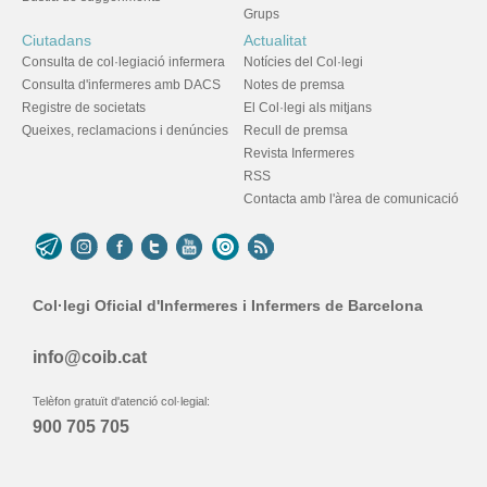
Grups
Ciutadans
Actualitat
Consulta de col·legiació infermera
Notícies del Col·legi
Consulta d'infermeres amb DACS
Notes de premsa
Registre de societats
El Col·legi als mitjans
Queixes, reclamacions i denúncies
Recull de premsa
Revista Infermeres
RSS
Contacta amb l'àrea de comunicació
Col·legi Oficial d'Infermeres i Infermers de Barcelona
info@coib.cat
Telèfon gratuït d'atenció col·legial:
900 705 705