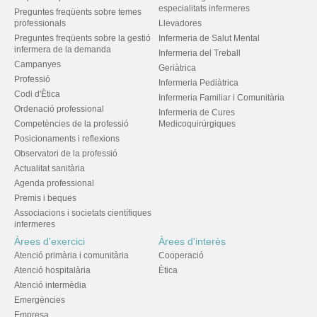
especialitats infermeres
Preguntes freqüents sobre temes
professionals
Llevadores
Preguntes freqüents sobre la gestió
Infermeria de Salut Mental
infermera de la demanda
Infermeria del Treball
Campanyes
Geriàtrica
Professió
Infermeria Pediàtrica
Codi d'Ètica
Infermeria Familiar i Comunitària
Ordenació professional
Infermeria de Cures
Competències de la professió
Medicoquirúrgiques
Posicionaments i reflexions
Observatori de la professió
Actualitat sanitària
Agenda professional
Premis i beques
Associacions i societats científiques
infermeres
Àrees d'exercici
Àrees d'interès
Atenció primària i comunitària
Cooperació
Atenció hospitalària
Ètica
Atenció intermèdia
Emergències
Empresa