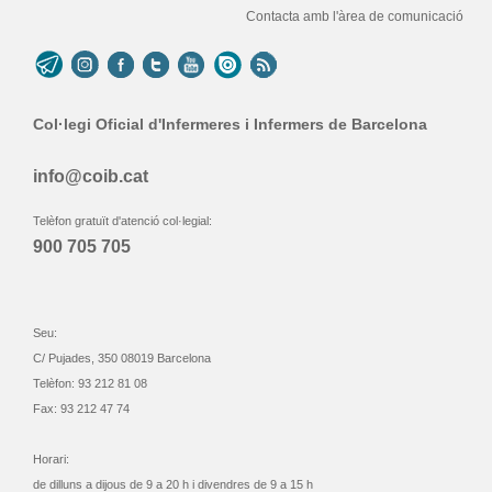
Contacta amb l'àrea de comunicació
Col·legi Oficial d'Infermeres i Infermers de Barcelona
info@coib.cat
Telèfon gratuït d'atenció col·legial:
900 705 705
Seu:
C/ Pujades, 350 08019 Barcelona
Telèfon: 93 212 81 08
Fax: 93 212 47 74
Horari:
de dilluns a dijous de 9 a 20 h i divendres de 9 a 15 h