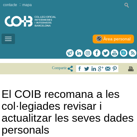
contacte
mapa
Àrea personal
Toggle
navigation
Compartir
El COIB recomana a les
col·legiades revisar i
actualitzar les seves dades
personals