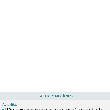
ALTRES NOTÍCIES
Actualitat
El Govern manté els incentius per als residents d'Infermeria de Salut