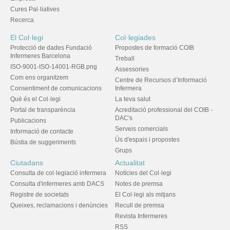
Cures Pal·liatives
Recerca
El Col·legi
Col·legiades
Protecció de dades Fundació
Propostes de formació COIB
Infermeres Barcelona
Treball
ISO-9001-ISO-14001-RGB.png
Assessories
Com ens organitzem
Centre de Recursos d’Informació
Consentiment de comunicacions
Infermera
Què és el Col·legi
La teva salut
Portal de transparència
Acreditació professional del COIB -
DAC's
Publicacions
Serveis comercials
Informació de contacte
Ús d'espais i propostes
Bústia de suggeriments
Grups
Ciutadans
Actualitat
Consulta de col·legiació infermera
Notícies del Col·legi
Consulta d'infermeres amb DACS
Notes de premsa
Registre de societats
El Col·legi als mitjans
Queixes, reclamacions i denúncies
Recull de premsa
Revista Infermeres
RSS