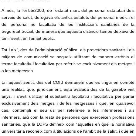
A més, la llei 55/2003, de l’estatut marc del personal estatutari dels
serveis de salut, derogava els antics estatuts del personal mèdic i el
del personal no facultatiu de les institucions sanitàries de la
Seguretat Social, de manera que aquesta distinció també deixava de
tenir sentit en l’àmbit públic.
Tot i així, des de l’administració pública, els proveïdors sanitaris i els
mitjans de comunicació se segueix utilitzant de manera errònia el
terme facultatiu i facultativa per referir-se exclusivament als metges i
a les metgesses.
En aquest sentit, des del COIB demanem que es tingui en compte
una realitat, que, jurídicament, està avalada des de fa gairebé vint
anys, i s’eviti utilitzar el substantiu facultatiu i facultativa per parlar
exclusivament dels metges i de les metgesses i que, en qualsevol
cas, contempli el seu ús per referir-se a les infermeres i als
infermers, així com la resta de persones que exerceixen professions
sanitàries, que la LOPS defineix com “aquelles en què la normativa
universitària reconeix com a titulacions de l’àmbit de la salut, i que en