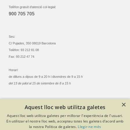
Telèfon gratuït d'atenció col·legial:
900 705 705
Seu:
C/ Pujades, 350 08019 Barcelona
Telèfon: 93 212 81 08
Fax: 93 212 47 74
Horari:
de dilluns a dijous de 9 a 20 h i divendres de 9 a 15 h
del 13 de juliol al 15 de setembre de 8 a 15 h
×
Aquest lloc web utilitza galetes
© Col·legi Oficial Infermeres i Infermers de Barcelona
Aquest lloc web utilitza galetes per millorar l'experiència de l'usuari.
Criteris de privacitat
Política de cookies
Avís legal
En utilitzar el nostre lloc web, accepteu totes les galetes d’acord amb
Política de protecció de dades
Política de qualitat
la nostra Política de galetes.
Llegir-ne més