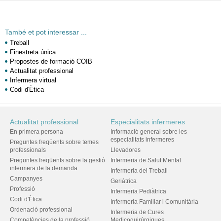
També et pot interessar ...
Treball
Finestreta única
Propostes de formació COIB
Actualitat professional
Infermera virtual
Codi d'Ètica
Actualitat professional
Especialitats infermeres
En primera persona
Informació general sobre les
especialitats infermeres
Preguntes freqüents sobre temes
professionals
Llevadores
Preguntes freqüents sobre la gestió
Infermeria de Salut Mental
infermera de la demanda
Infermeria del Treball
Campanyes
Geriàtrica
Professió
Infermeria Pediàtrica
Codi d'Ètica
Infermeria Familiar i Comunitària
Ordenació professional
Infermeria de Cures
Competències de la professió
Medicoquirúrgiques