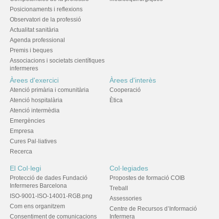
Posicionaments i reflexions
Observatori de la professió
Actualitat sanitària
Agenda professional
Premis i beques
Associacions i societats científiques
infermeres
Àrees d'exercici
Àrees d'interès
Atenció primària i comunitària
Cooperació
Atenció hospitalària
Ètica
Atenció intermèdia
Emergències
Empresa
Cures Pal·liatives
Recerca
El Col·legi
Col·legiades
Protecció de dades Fundació
Propostes de formació COIB
Infermeres Barcelona
Treball
ISO-9001-ISO-14001-RGB.png
Assessories
Com ens organitzem
Centre de Recursos d’Informació
Consentiment de comunicacions
Infermera