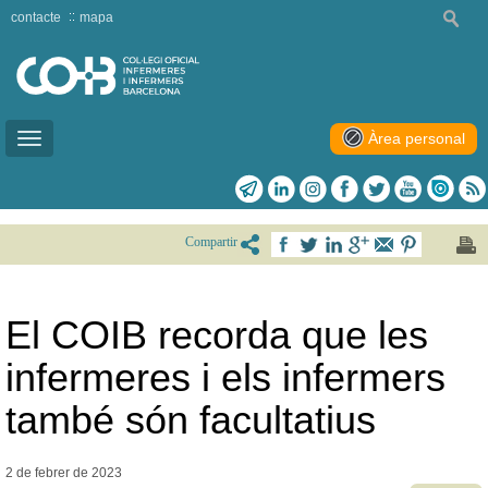
contacte
mapa
Àrea personal
Toggle
navigation
Compartir
El COIB recorda que les
infermeres i els infermers
també són facultatius
2 de febrer de
2023