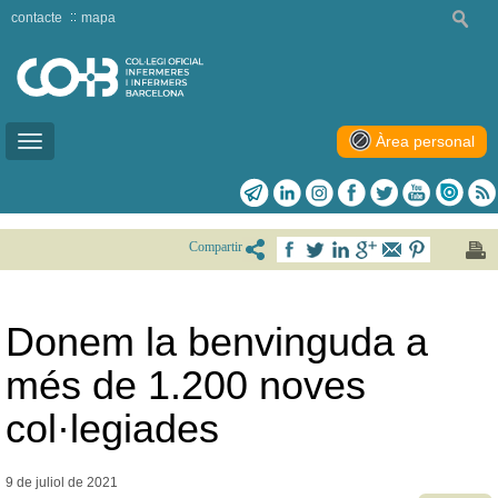
contacte
mapa
Àrea personal
Toggle
navigation
Compartir
Donem la benvinguda a
més de 1.200 noves
col·legiades
9 de juliol de
2021