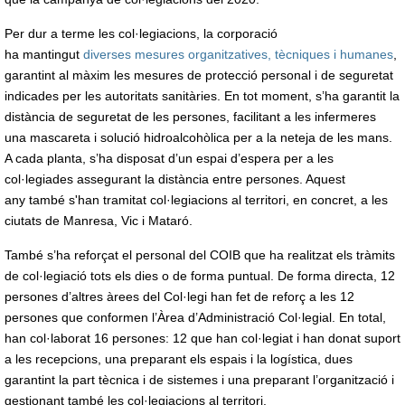
Per dur a terme les col·legiacions, la corporació
ha mantingut
diverses mesures organitzatives, tècniques i humanes
,
garantint al màxim les mesures de protecció personal i de seguretat
indicades per les autoritats sanitàries. En tot moment, s’ha garantit la
distància de seguretat de les persones, facilitant a les infermeres
una mascareta i solució hidroalcohòlica per a la neteja de les mans.
A cada planta, s’ha disposat d’un espai d’espera per a les
col·legiades assegurant la distància entre persones. Aquest
any també s'han tramitat col·legiacions al territori, en concret, a les
ciutats de Manresa, Vic i Mataró.
També s’ha reforçat el personal del COIB que ha realitzat els tràmits
de col·legiació tots els dies o de forma puntual. De forma directa, 12
persones d’altres àrees del Col·legi han fet de reforç a les
12
persones que conformen l’Àrea d’Administració Col·legial. En total,
han col·laborat 16 persones: 12 que han col·legiat i han donat suport
a les recepcions, una preparant els espais i la logística, dues
garantint la part tècnica i de sistemes i una preparant l’organització i
gestionant també les col·legiacions al territori.