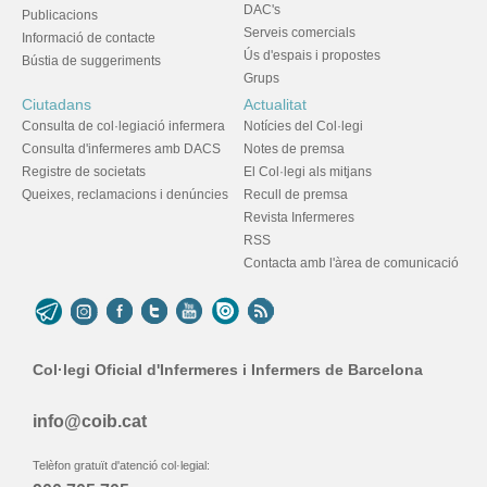
DAC's
Publicacions
Serveis comercials
Informació de contacte
Ús d'espais i propostes
Bústia de suggeriments
Grups
Ciutadans
Actualitat
Consulta de col·legiació infermera
Notícies del Col·legi
Consulta d'infermeres amb DACS
Notes de premsa
Registre de societats
El Col·legi als mitjans
Queixes, reclamacions i denúncies
Recull de premsa
Revista Infermeres
RSS
Contacta amb l'àrea de comunicació
Col·legi Oficial d'Infermeres i Infermers de Barcelona
info@coib.cat
Telèfon gratuït d'atenció col·legial: