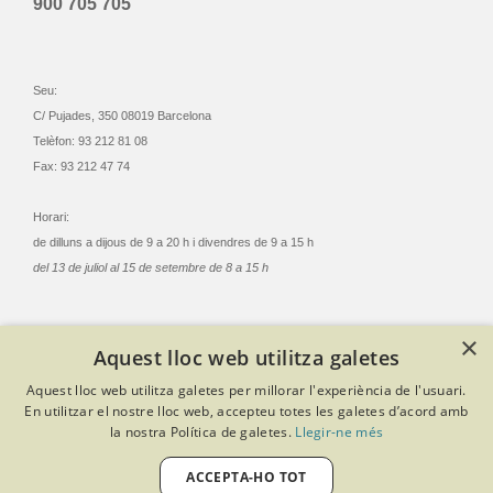
900 705 705
Seu:
C/ Pujades, 350 08019 Barcelona
Telèfon: 93 212 81 08
Fax: 93 212 47 74
Horari:
de dilluns a dijous de 9 a 20 h i divendres de 9 a 15 h
del 13 de juliol al 15 de setembre de 8 a 15 h
×
Aquest lloc web utilitza galetes
© Col·legi Oficial Infermeres i Infermers de Barcelona
Aquest lloc web utilitza galetes per millorar l'experiència de l'usuari.
Criteris de privacitat
Política de cookies
Avís legal
En utilitzar el nostre lloc web, accepteu totes les galetes d’acord amb
Política de protecció de dades
Política de qualitat
la nostra Política de galetes.
Llegir-ne més
Canal de denúncies
Desenvolupat amb Softeng Portal Builder
ACCEPTA-HO TOT