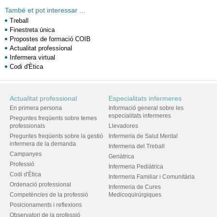
També et pot interessar ...
Treball
Finestreta única
Propostes de formació COIB
Actualitat professional
Infermera virtual
Codi d'Ètica
Actualitat professional
Especialitats infermeres
En primera persona
Informació general sobre les
especialitats infermeres
Preguntes freqüents sobre temes
professionals
Llevadores
Preguntes freqüents sobre la gestió
Infermeria de Salut Mental
infermera de la demanda
Infermeria del Treball
Campanyes
Geriàtrica
Professió
Infermeria Pediàtrica
Codi d'Ètica
Infermeria Familiar i Comunitària
Ordenació professional
Infermeria de Cures
Competències de la professió
Medicoquirúrgiques
Posicionaments i reflexions
Observatori de la professió