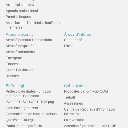
Actualitat sanitària
Agenda professional
Premis i beques
Associacions i societats científiques
infermeres
Àrees d'exercici
Àrees d'interès
Atenció primària i comunitària
Cooperació
Atenció hospitalària
Ètica
Atenció intermèdia
Emergències
Empresa
Cures Pal·liatives
Recerca
El Col·legi
Col·legiades
Protecció de dades Fundació
Propostes de formació COIB
Infermeres Barcelona
Treball
ISO-9001-ISO-14001-RGB.png
Assessories
Com ens organitzem
Centre de Recursos d’Informació
Consentiment de comunicacions
Infermera
Què és el Col·legi
La teva salut
Portal de transparència
Acreditació professional del COIB -