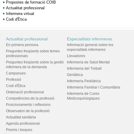
Propostes de formació COIB
Actualitat professional
Infermera virtual
Codi d'Ètica
Actualitat professional
Especialitats infermeres
En primera persona
Informació general sobre les
especialitats infermeres
Preguntes freqüents sobre temes
professionals
Llevadores
Preguntes freqüents sobre la gestió
Infermeria de Salut Mental
infermera de la demanda
Infermeria del Treball
Campanyes
Geriàtrica
Professió
Infermeria Pediàtrica
Codi d'Ètica
Infermeria Familiar i Comunitària
Ordenació professional
Infermeria de Cures
Competències de la professió
Medicoquirúrgiques
Posicionaments i reflexions
Observatori de la professió
Actualitat sanitària
Agenda professional
Premis i beques