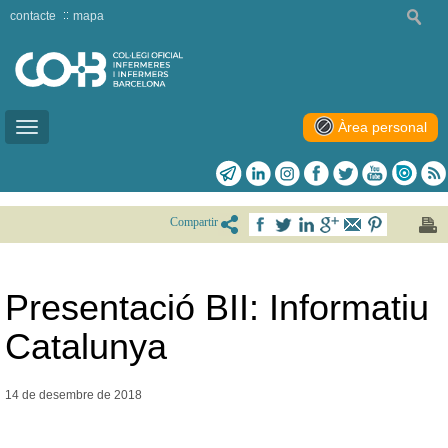
contacte
mapa
Àrea personal
Toggle
navigation
Compartir
Presentació BII: Informatiu
Catalunya
14 de desembre de
2018