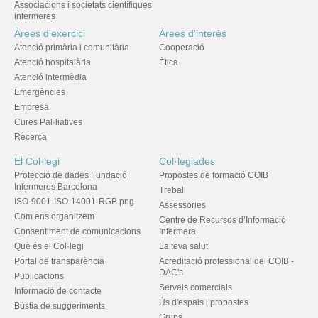
Associacions i societats científiques
infermeres
Àrees d'exercici
Àrees d'interès
Atenció primària i comunitària
Cooperació
Atenció hospitalària
Ètica
Atenció intermèdia
Emergències
Empresa
Cures Pal·liatives
Recerca
El Col·legi
Col·legiades
Protecció de dades Fundació
Propostes de formació COIB
Infermeres Barcelona
Treball
ISO-9001-ISO-14001-RGB.png
Assessories
Com ens organitzem
Centre de Recursos d’Informació
Consentiment de comunicacions
Infermera
Què és el Col·legi
La teva salut
Portal de transparència
Acreditació professional del COIB -
DAC's
Publicacions
Serveis comercials
Informació de contacte
Ús d'espais i propostes
Bústia de suggeriments
Grups