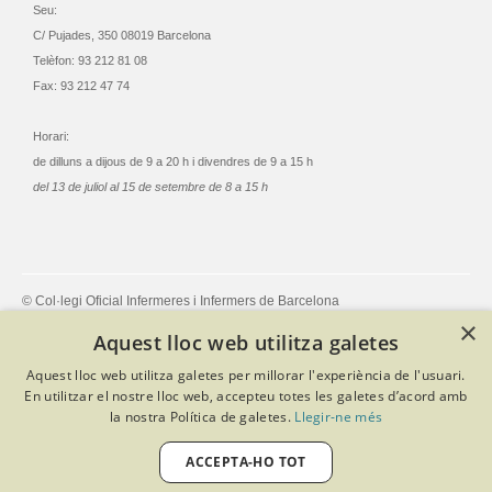
Seu:
C/ Pujades, 350 08019 Barcelona
Telèfon: 93 212 81 08
Fax: 93 212 47 74
Horari:
de dilluns a dijous de 9 a 20 h i divendres de 9 a 15 h
del 13 de juliol al 15 de setembre de 8 a 15 h
© Col·legi Oficial Infermeres i Infermers de Barcelona
Criteris de privacitat
Política de cookies
Avís legal
×
Aquest lloc web utilitza galetes
Política de protecció de dades
Política de qualitat
Canal de denúncies
Desenvolupat amb Softeng Portal Builder
Aquest lloc web utilitza galetes per millorar l'experiència de l'usuari.
En utilitzar el nostre lloc web, accepteu totes les galetes d’acord amb
la nostra Política de galetes.
Llegir-ne més
ACCEPTA-HO TOT