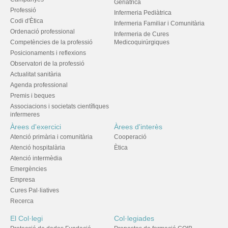
Geriàtrica
Professió
Infermeria Pediàtrica
Codi d'Ètica
Infermeria Familiar i Comunitària
Ordenació professional
Infermeria de Cures
Competències de la professió
Medicoquirúrgiques
Posicionaments i reflexions
Observatori de la professió
Actualitat sanitària
Agenda professional
Premis i beques
Associacions i societats científiques
infermeres
Àrees d'exercici
Àrees d'interès
Atenció primària i comunitària
Cooperació
Atenció hospitalària
Ètica
Atenció intermèdia
Emergències
Empresa
Cures Pal·liatives
Recerca
El Col·legi
Col·legiades