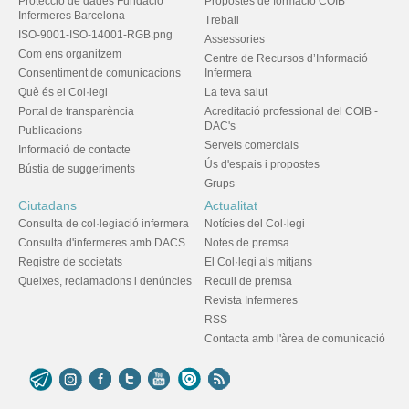
Protecció de dades Fundació
Propostes de formació COIB
Infermeres Barcelona
Treball
ISO-9001-ISO-14001-RGB.png
Assessories
Com ens organitzem
Centre de Recursos d’Informació
Consentiment de comunicacions
Infermera
Què és el Col·legi
La teva salut
Portal de transparència
Acreditació professional del COIB -
DAC's
Publicacions
Serveis comercials
Informació de contacte
Ús d'espais i propostes
Bústia de suggeriments
Grups
Ciutadans
Actualitat
Consulta de col·legiació infermera
Notícies del Col·legi
Consulta d'infermeres amb DACS
Notes de premsa
Registre de societats
El Col·legi als mitjans
Queixes, reclamacions i denúncies
Recull de premsa
Revista Infermeres
RSS
Contacta amb l'àrea de comunicació