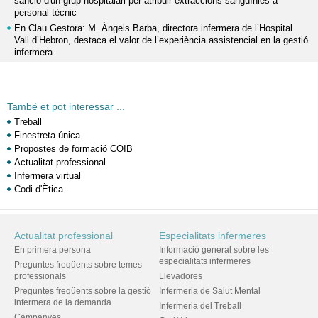
sanció d'un grup hospitalari per atribuir extraccions sanguínies a
personal tècnic
En Clau Gestora: M. Àngels Barba, directora infermera de l’Hospital
Vall d’Hebron, destaca el valor de l’experiència assistencial en la gestió
infermera
També et pot interessar ...
Treball
Finestreta única
Propostes de formació COIB
Actualitat professional
Infermera virtual
Codi d'Ètica
Actualitat professional
Especialitats infermeres
En primera persona
Informació general sobre les
especialitats infermeres
Preguntes freqüents sobre temes
professionals
Llevadores
Preguntes freqüents sobre la gestió
Infermeria de Salut Mental
infermera de la demanda
Infermeria del Treball
Campanyes