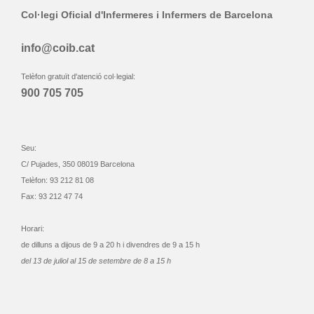
Col·legi Oficial d'Infermeres i Infermers de Barcelona
info@coib.cat
Telèfon gratuït d'atenció col·legial:
900 705 705
Seu:
C/ Pujades, 350 08019 Barcelona
Telèfon: 93 212 81 08
Fax: 93 212 47 74
Horari:
de dilluns a dijous de 9 a 20 h i divendres de 9 a 15 h
del 13 de juliol al 15 de setembre de 8 a 15 h