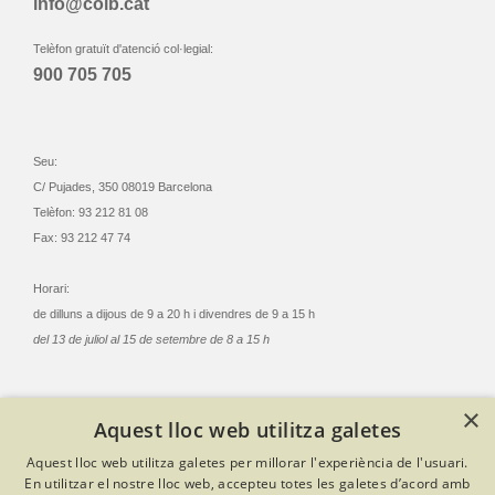
info@coib.cat
Telèfon gratuït d'atenció col·legial:
900 705 705
Seu:
C/ Pujades, 350 08019 Barcelona
Telèfon: 93 212 81 08
Fax: 93 212 47 74
Horari:
de dilluns a dijous de 9 a 20 h i divendres de 9 a 15 h
del 13 de juliol al 15 de setembre de 8 a 15 h
×
Aquest lloc web utilitza galetes
© Col·legi Oficial Infermeres i Infermers de Barcelona
Aquest lloc web utilitza galetes per millorar l'experiència de l'usuari.
Criteris de privacitat
Política de cookies
Avís legal
En utilitzar el nostre lloc web, accepteu totes les galetes d’acord amb