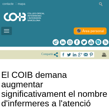
contacte
mapa
Àrea personal
Toggle
navigation
Compartir
El COIB demana
augmentar
significativament el nombre
d'infermeres a l'atenció