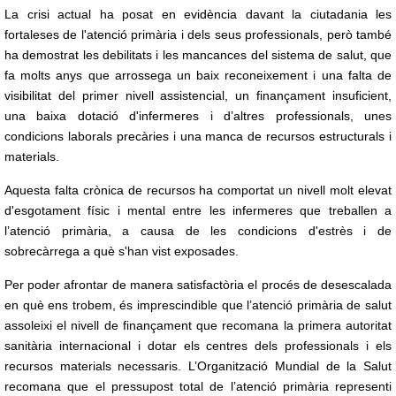
La crisi actual ha posat en evidència davant la ciutadania les
fortaleses de l'atenció primària i dels seus professionals, però també
ha demostrat les debilitats i les mancances del sistema de salut, que
fa molts anys que arrossega un baix reconeixement i una falta de
visibilitat del primer nivell assistencial, un finançament insuficient,
una baixa dotació d'infermeres i d’altres professionals, unes
condicions laborals precàries i una manca de recursos estructurals i
materials.
Aquesta falta crònica de recursos ha comportat un nivell molt elevat
d'esgotament físic i mental entre les infermeres que treballen a
l’atenció primària, a causa de les condicions d'estrès i de
sobrecàrrega a què s'han vist exposades.
Per poder afrontar de manera satisfactòria el procés de desescalada
en què ens trobem, és imprescindible que l’atenció primària de salut
assoleixi el nivell de finançament que recomana la primera autoritat
sanitària internacional i dotar els centres dels professionals i els
recursos materials necessaris.
L’Organització Mundial de la Salut
recomana que el pressupost total de l’atenció primària representi