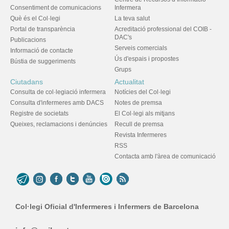
Consentiment de comunicacions
Infermera
Què és el Col·legi
La teva salut
Portal de transparència
Acreditació professional del COIB -
DAC's
Publicacions
Serveis comercials
Informació de contacte
Ús d'espais i propostes
Bústia de suggeriments
Grups
Ciutadans
Actualitat
Consulta de col·legiació infermera
Notícies del Col·legi
Consulta d'infermeres amb DACS
Notes de premsa
Registre de societats
El Col·legi als mitjans
Queixes, reclamacions i denúncies
Recull de premsa
Revista Infermeres
RSS
Contacta amb l'àrea de comunicació
Col·legi Oficial d'Infermeres i Infermers de Barcelona