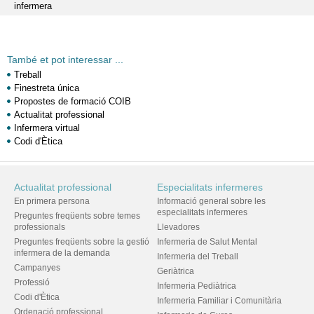
infermera
També et pot interessar ...
Treball
Finestreta única
Propostes de formació COIB
Actualitat professional
Infermera virtual
Codi d'Ètica
Actualitat professional
Especialitats infermeres
En primera persona
Informació general sobre les
especialitats infermeres
Preguntes freqüents sobre temes
professionals
Llevadores
Preguntes freqüents sobre la gestió
Infermeria de Salut Mental
infermera de la demanda
Infermeria del Treball
Campanyes
Geriàtrica
Professió
Infermeria Pediàtrica
Codi d'Ètica
Infermeria Familiar i Comunitària
Ordenació professional