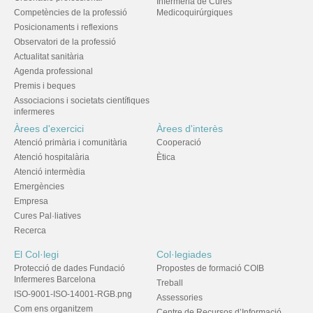
Infermeria de Cures
Competències de la professió
Medicoquirúrgiques
Posicionaments i reflexions
Observatori de la professió
Actualitat sanitària
Agenda professional
Premis i beques
Associacions i societats científiques
infermeres
Àrees d'exercici
Àrees d'interès
Atenció primària i comunitària
Cooperació
Atenció hospitalària
Ètica
Atenció intermèdia
Emergències
Empresa
Cures Pal·liatives
Recerca
El Col·legi
Col·legiades
Protecció de dades Fundació
Propostes de formació COIB
Infermeres Barcelona
Treball
ISO-9001-ISO-14001-RGB.png
Assessories
Com ens organitzem
Centre de Recursos d’Informació